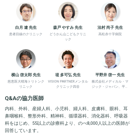
白月 遼 先生
森戸 やすみ 先生
法村 尚子 先生
患者目線のクリニック
どうかん山こどもクリニ
高松赤十字病院
ック
横山 啓太郎 先生
堤 多可弘 先生
平野井 啓一 先生
慈恵医大晴海トリトンク
VISION PARTNERメンタル
株式会社メディカル・マ
リニック
クリニック四谷
ジック・ジャパン、平野
井労働衛生コンサルタン
Q&Aの協力医師
ト事務所
内科、外科、産婦人科、小児科、婦人科、皮膚科、眼科、耳
鼻咽喉科、整形外科、精神科、循環器科、消化器科、呼吸器
科をはじめ、55以上の診療科より、のべ8,000人以上の医師が
回答しています。