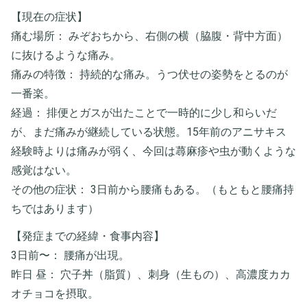
​【現在の症状】
​痛む場所： みぞおちから、右側の横（脇腹・背中方面）
に抜けるような痛み。
​痛みの特徴： 持続的な痛み。うつ伏せの姿勢をとるのが
一番楽。
​経過： 排便とガスが出たことで一時的に少し和らいだ
が、まだ痛みが継続している状態。15年前のアニサキス
経験時よりは痛みが弱く、今回は蕁麻疹や虫が動くような
感覚はない。
​その他の症状： 3日前から腰痛もある。（もともと腰痛持
ちではあります）
​【発症までの経緯・食事内容】
​3日前〜： 腰痛が出現。
​昨日 昼： 穴子丼（脂質）、刺身（生もの）、高濃度カカ
オチョコを摂取。