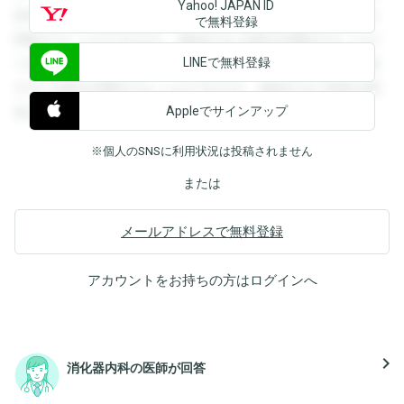
Yahoo! JAPAN ID
録すると回答を閲覧することができます。登録すると回答を
で無料登録
閲覧することができます。登録すると回答を閲覧することが
LINEで無料登録
できます。登録すると回答を閲覧することができます。登録
すると回答を閲覧することができます。登録すると回答を閲
Appleでサインアップ
覧することができます。
※個人のSNSに利用状況は投稿されません
または
メールアドレスで無料登録
アカウントをお持ちの方は
ログイン
へ
navigate_next
消化器内科の医師が回答