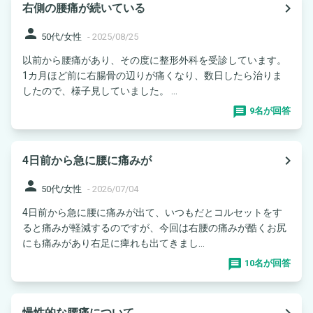
navigate_next
右側の腰痛が続いている
person
50代/女性
-
2025/08/25
以前から腰痛があり、その度に整形外科を受診しています。
1カ月ほど前に右腸骨の辺りが痛くなり、数日したら治りま
したので、様子見していました。 ...
9名が回答
navigate_next
4日前から急に腰に痛みが
person
50代/女性
-
2026/07/04
4日前から急に腰に痛みが出て、いつもだとコルセットをす
ると痛みが軽減するのですが、今回は右腰の痛みが酷くお尻
にも痛みがあり右足に痺れも出てきまし...
10名が回答
navigate_next
慢性的な腰痛について