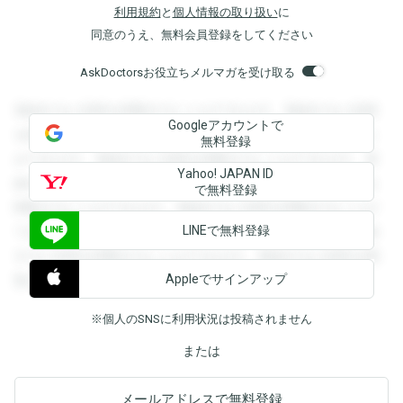
利用規約
と
個人情報の取り扱い
に
同意のうえ、無料会員登録をしてください
AskDoctorsお役立ちメルマガを受け取る
登録すると回答を閲覧することができます。登録すると回答
Googleアカウントで
を閲覧することができます。登録すると回答を閲覧すること
無料登録
ができます。登録すると回答を閲覧することができます。登
Yahoo! JAPAN ID
録すると回答を閲覧することができます。登録すると回答を
で無料登録
閲覧することができます。登録すると回答を閲覧することが
LINEで無料登録
できます。登録すると回答を閲覧することができます。登録
すると回答を閲覧することができます。登録すると回答を閲
Appleでサインアップ
覧することができます。
※個人のSNSに利用状況は投稿されません
または
メールアドレスで無料登録