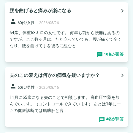
navigate_next
腰を曲げると痛みが楽になる
person
60代/女性
-
2026/05/26
64歳、体重53キロの女性です。 何年も前から腰痛はあるの
ですが、ここ数ヶ月は、ただ立っていても、腰が痛くて辛く
なり、腰を曲げて手を後ろに組むと...
10名が回答
navigate_next
夫のこの衰えは何かの病気を疑いますか？
person
60代/男性
-
2025/08/16
11月に65歳になる夫のことで相談します。 高血圧で薬を飲
んでいます。（コントロールできています） あとは1年に一
回の健康診断では脂肪肝と言...
4名が回答