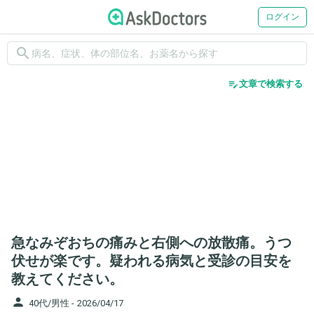
ログイン
search
edit_note
文章で検索する
急なみぞおちの痛みと右側への放散痛。うつ
伏せが楽です。疑われる病気と受診の目安を
教えてください。
person
40代/男性 -
2026/04/17