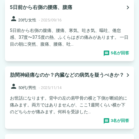
navigate_next
5日前から右側の腰痛、腹痛
person
20代/女性
-
2025/09/16
5日前から右側の腹痛、腰痛、寒気、吐き気、嘔吐、倦怠
感、37度〜37.5度の熱、ふくらはぎの痛みがあります。 一日
目の朝に突然、腹痛、腰痛、吐...
5名が回答
navigate_next
肋間神経痛なのか？内臓などの病気を疑うべきか？
person
50代/男性
-
2025/11/14
お世話になります。背中の左の肩甲骨の横と下側が断続的に
痛みます。両方ではありませんが、ここ1週間くらい横か下
のどちらかが痛みます。何科を受診した...
3名が回答