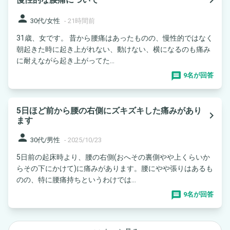
person
30代/女性
-
21時間前
31歳、女です。 昔から腰痛はあったものの、慢性的ではなく
朝起きた時に起き上がれない、動けない、横になるのも痛み
に耐えながら起き上がってた...
9名が回答
5日ほど前から腰の右側にズキズキした痛みがあり
navigate_next
ます
person
30代/男性
-
2025/10/23
5日前の起床時より、腰の右側(おへその裏側やや上くらいか
らその下にかけて)に痛みがあります。腰にやや張りはあるも
のの、特に腰痛持ちというわけでは...
9名が回答