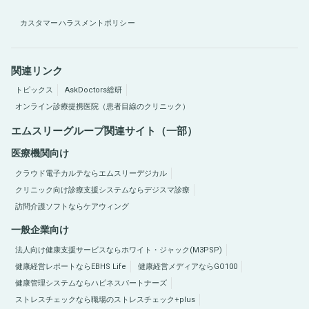
カスタマーハラスメントポリシー
関連リンク
トピックス
AskDoctors総研
オンライン診療提携医院（患者目線のクリニック）
エムスリーグループ関連サイト（一部）
医療機関向け
クラウド電子カルテならエムスリーデジカル
クリニック向け診療支援システムならデジスマ診療
訪問介護ソフトならケアウィング
一般企業向け
法人向け健康支援サービスならホワイト・ジャック(M3PSP)
健康経営レポートならEBHS Life
健康経営メディアならGO100
健康管理システムならハピネスパートナーズ
ストレスチェックなら職場のストレスチェック+plus