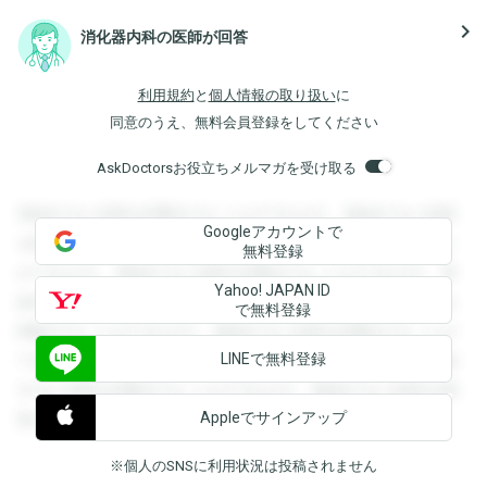
navigate_next
消化器内科の医師が回答
利用規約
と
個人情報の取り扱い
に
同意のうえ、無料会員登録をしてください
AskDoctorsお役立ちメルマガを受け取る
登録すると回答を閲覧することができます。登録すると回答
Googleアカウントで
を閲覧することができます。登録すると回答を閲覧すること
無料登録
ができます。登録すると回答を閲覧することができます。登
Yahoo! JAPAN ID
録すると回答を閲覧することができます。登録すると回答を
で無料登録
閲覧することができます。登録すると回答を閲覧することが
LINEで無料登録
できます。登録すると回答を閲覧することができます。登録
すると回答を閲覧することができます。登録すると回答を閲
Appleでサインアップ
覧することができます。
※個人のSNSに利用状況は投稿されません