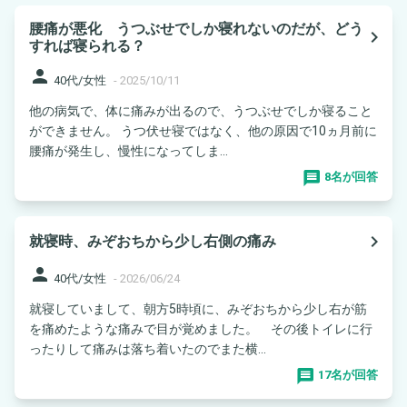
腰痛が悪化 うつぶせでしか寝れないのだが、どう
navigate_next
すれば寝られる？
person
40代/女性
-
2025/10/11
他の病気で、体に痛みが出るので、うつぶせでしか寝ること
ができません。 うつ伏せ寝ではなく、他の原因で10ヵ月前に
腰痛が発生し、慢性になってしま...
8名が回答
navigate_next
就寝時、みぞおちから少し右側の痛み
person
40代/女性
-
2026/06/24
就寝していまして、朝方5時頃に、みぞおちから少し右が筋
を痛めたような痛みで目が覚めました。 その後トイレに行
ったりして痛みは落ち着いたのでまた横...
17名が回答