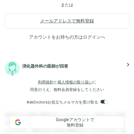
または
メールアドレスで無料登録
アカウントをお持ちの方は
ログイン
へ
navigate_next
消化器外科の医師が回答
利用規約
と
個人情報の取り扱い
に
同意のうえ、無料会員登録をしてください
AskDoctorsお役立ちメルマガを受け取る
登録すると回答を閲覧することができます。登録すると回答
Googleアカウントで
を閲覧することができます。登録すると回答を閲覧すること
無料登録
ができます。登録すると回答を閲覧することができます。登