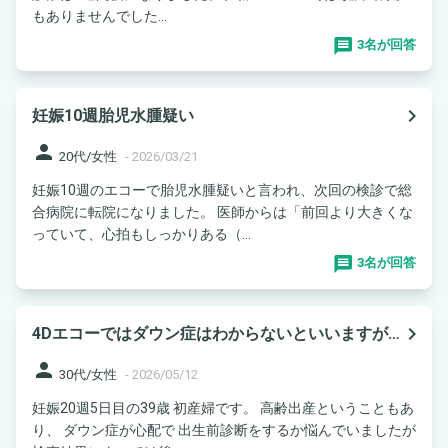
もありませんでした...
3名が回答
navigate_next
妊娠10週胎児水腫疑い
person
20代/女性
-
2026/03/21
妊娠10週のエコーで胎児水腫疑いと言われ、次回の検診で総
合病院に転院になりました。 医師からは「前回より大きくな
っていて、心拍もしっかりある（...
3名が回答
navigate_next
4Dエコーではダウン症はわからないといいますが…
person
30代/女性
-
2026/05/12
妊娠20週5日目の39歳 初産婦です。 高齢出産ということもあ
り、 ダウン症が心配で 出生前診断をするか悩んでいましたが