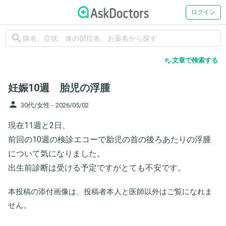
ログイン
search
edit_note
文章で検索する
妊娠10週 胎児の浮腫
person
30代/女性 -
2026/05/02
現在11週と2日、
前回の10週の検診エコーで胎児の首の後ろあたりの浮腫
について気になりました。
出生前診断は受ける予定ですがとても不安です。
本投稿の添付画像は、投稿者本人と医師以外はご覧になれま
せん。