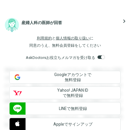
navigate_next
産婦人科の医師が回答
利用規約
と
個人情報の取り扱い
に
同意のうえ、無料会員登録をしてください
AskDoctorsお役立ちメルマガを受け取る
登録すると回答を閲覧することができます。登録すると回答
Googleアカウントで
を閲覧することができます。登録すると回答を閲覧すること
無料登録
ができます。登録すると回答を閲覧することができます。登
Yahoo! JAPAN ID
録すると回答を閲覧することができます。登録すると回答を
で無料登録
閲覧することができます。登録すると回答を閲覧することが
LINEで無料登録
できます。登録すると回答を閲覧することができます。登録
すると回答を閲覧することができます。登録すると回答を閲
Appleでサインアップ
覧することができます。