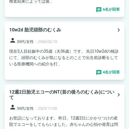
検査結果によっては後...
6名が回答
navigate_next
10w2d 胎児頭部のむくみ
person
30代/女性
-
2026/02/10
現在3人目妊娠中の35歳（夫36歳）です。 先日10w2dの検診
にて、頭部のむくみが気になるとのことで出生前診断をして
いる医療機関への紹介を打...
4名が回答
12週2日胎児エコーのNT(首の後ろのむくみ)につい
navigate_next
て
person
30代/女性
-
2025/11/03
お世話になっております。 昨日、12週2日にかかりつけの産
院でエコーをしてもらいました。赤ちゃんの心拍や発育は問