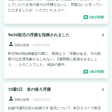
していただき首の後ろの浮腫もないし、問題ないと言ってい
ただきましたが、いただいたエコー...
2名が回答
navigate_next
9w3d胎児の浮腫を指摘されました
person
30代/女性
-
2025/10/05
昨日9w3d妊婦健診の際に、医師より「浮腫がある。今の段
階では生理現象かもしれない。2週間後に経過をみましょ
う。」とのことでした。 検診の最中...
2名が回答
navigate_next
10週5日 首の後ろ浮腫
person
30代/女性
-
2026/01/29
妊娠10週5日目の妊婦です 胎児について…本日エコーで胎児