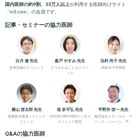
国内医師の約9割、33万人以上
が利用する医師向けサイト
「
m3.com
」の会員です。
記事・セミナーの協力医師
白月 遼 先生
森戸 やすみ 先生
法村 尚子 先生
患者目線のクリニック
どうかん山こどもクリニ
高松赤十字病院
ック
横山 啓太郎 先生
堤 多可弘 先生
平野井 啓一 先生
慈恵医大晴海トリトンク
VISION PARTNERメンタル
株式会社メディカル・マ
リニック
クリニック四谷
ジック・ジャパン、平野
井労働衛生コンサルタン
Q&Aの協力医師
ト事務所