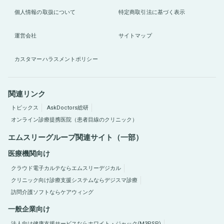
個人情報の取扱について
特定商取引法に基づく表示
運営会社
サイトマップ
カスタマーハラスメントポリシー
関連リンク
トピックス
AskDoctors総研
オンライン診療提携医院（患者目線のクリニック）
エムスリーグループ関連サイト（一部）
医療機関向け
クラウド電子カルテならエムスリーデジカル
クリニック向け診療支援システムならデジスマ診療
訪問介護ソフトならケアウィング
一般企業向け
法人向け健康支援サービスならホワイト・ジャック(M3PSP)