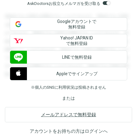
AskDoctorsお役立ちメルマガを受け取る
登録すると回答を閲覧することができます。登録すると回答
Googleアカウントで
を閲覧することができます。登録すると回答を閲覧すること
無料登録
ができます。登録すると回答を閲覧することができます。登
Yahoo! JAPAN ID
録すると回答を閲覧することができます。登録すると回答を
で無料登録
閲覧することができます。登録すると回答を閲覧することが
LINEで無料登録
できます。登録すると回答を閲覧することができます。登録
すると回答を閲覧することができます。登録すると回答を閲
Appleでサインアップ
覧することができます。
※個人のSNSに利用状況は投稿されません
または
メールアドレスで無料登録
アカウントをお持ちの方は
ログイン
へ