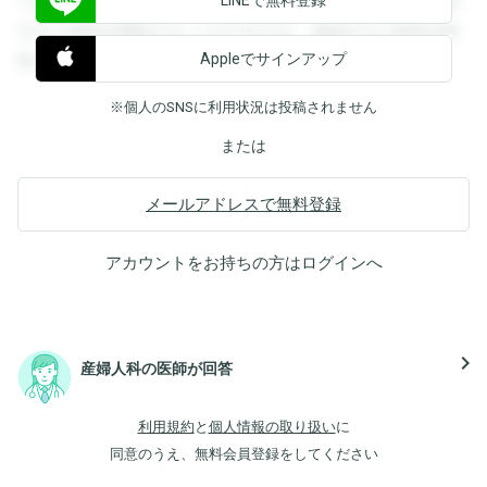
できます。登録すると回答を閲覧することができます。登録
すると回答を閲覧することができます。登録すると回答を閲
Appleでサインアップ
覧することができます。
※個人のSNSに利用状況は投稿されません
または
メールアドレスで無料登録
アカウントをお持ちの方は
ログイン
へ
navigate_next
産婦人科の医師が回答
利用規約
と
個人情報の取り扱い
に
同意のうえ、無料会員登録をしてください