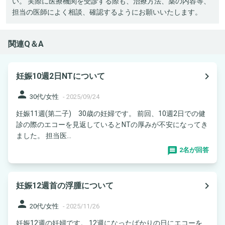
い。 実際に医療機関を受診する際も、治療方法、薬の内容等、
担当の医師によく相談、確認するようにお願いいたします。
関連Q＆A
navigate_next
妊娠10週2日NTについて
person
30代/女性
-
2025/09/24
妊娠11週(第二子) 30歳の妊婦です。 前回、10週2日での健
診の際のエコーを見返しているとNTの厚みが不安になってき
ました。 担当医...
2名が回答
navigate_next
妊娠12週首の浮腫について
person
20代/女性
-
2025/11/26
妊娠12週の妊婦です。 12週になったばかりの日にエコーを