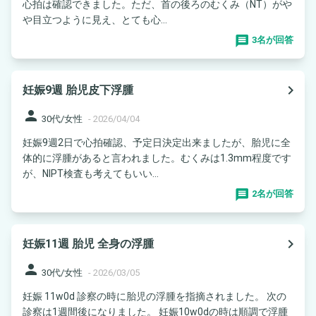
心拍は確認できました。ただ、首の後ろのむくみ（NT）がや
や目立つように見え、とても心...
3名が回答
navigate_next
妊娠9週 胎児皮下浮腫
person
30代/女性
-
2026/04/04
妊娠9週2日で心拍確認、予定日決定出来ましたが、胎児に全
体的に浮腫があると言われました。むくみは1.3mm程度です
が、NIPT検査も考えてもいい...
2名が回答
navigate_next
妊娠11週 胎児 全身の浮腫
person
30代/女性
-
2026/03/05
妊娠 11w0d 診察の時に胎児の浮腫を指摘されました。 次の
診察は1週間後になりました。 妊娠10w0dの時は順調で浮腫