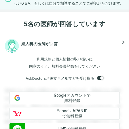
しいQ＆A、もしくは
自分で相談する
ことでご確認いただけます。
5名の医師が回答しています
navigate_next
婦人科の医師が回答
利用規約
と
個人情報の取り扱い
に
同意のうえ、無料会員登録をしてください
AskDoctorsお役立ちメルマガを受け取る
登録すると回答を閲覧することができます。登録すると回答
Googleアカウントで
を閲覧することができます。登録すると回答を閲覧すること
無料登録
ができます。登録すると回答を閲覧することができます。登
Yahoo! JAPAN ID
録すると回答を閲覧することができます。登録すると回答を
で無料登録
閲覧することができます。登録すると回答を閲覧することが
LINEで無料登録