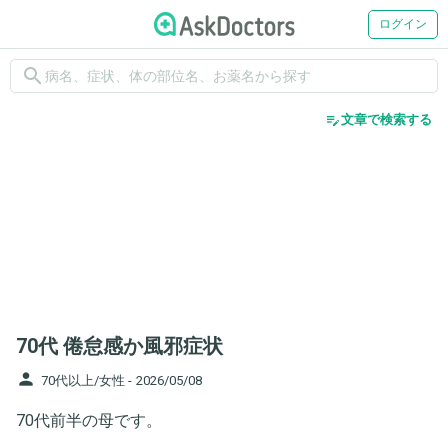
ログイン
search
edit_note
文章で検索する
70代 倦怠感か風邪症状
person
70代以上/女性 -
2026/05/08
70代前半の母です。