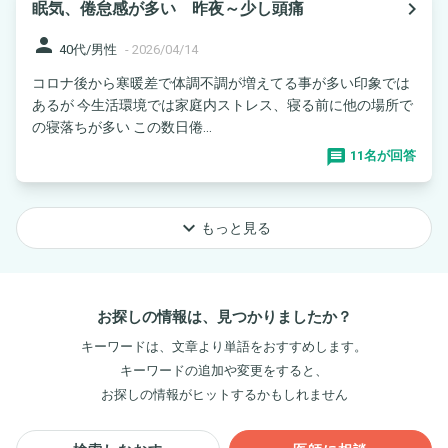
navigate_next
眠気、倦怠感が多い 昨夜～少し頭痛
person
40代/男性
-
2026/04/14
コロナ後から寒暖差で体調不調が増えてる事が多い印象では
あるが 今生活環境では家庭内ストレス、寝る前に他の場所で
の寝落ちが多い この数日倦...
11名が回答
keyboard_arrow_down
もっと見る
お探しの情報は、見つかりましたか？
キーワードは、文章より単語をおすすめします。
キーワードの追加や変更をすると、
お探しの情報がヒットするかもしれません