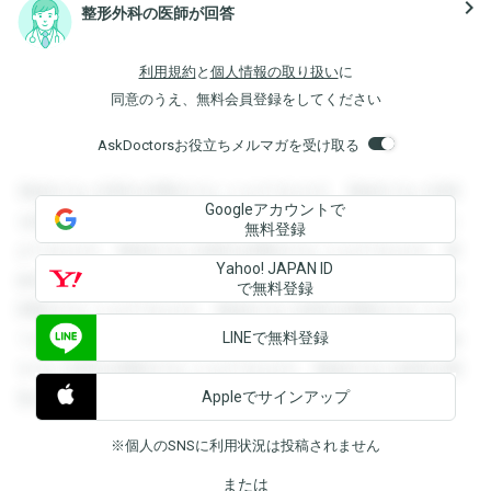
navigate_next
整形外科の医師が回答
利用規約
と
個人情報の取り扱い
に
同意のうえ、無料会員登録をしてください
AskDoctorsお役立ちメルマガを受け取る
登録すると回答を閲覧することができます。登録すると回答
Googleアカウントで
を閲覧することができます。登録すると回答を閲覧すること
無料登録
ができます。登録すると回答を閲覧することができます。登
Yahoo! JAPAN ID
録すると回答を閲覧することができます。登録すると回答を
で無料登録
閲覧することができます。登録すると回答を閲覧することが
LINEで無料登録
できます。登録すると回答を閲覧することができます。登録
すると回答を閲覧することができます。登録すると回答を閲
Appleでサインアップ
覧することができます。
※個人のSNSに利用状況は投稿されません
または