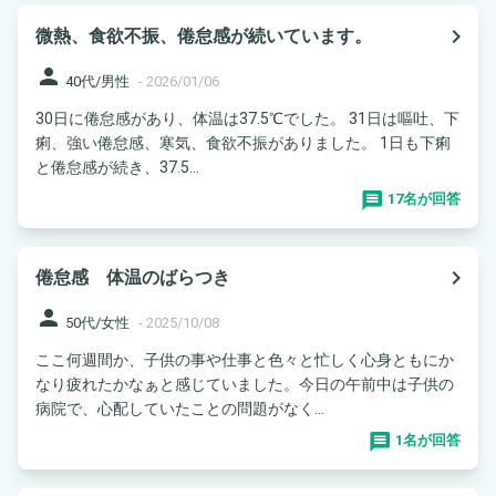
navigate_next
微熱、食欲不振、倦怠感が続いています。
person
40代/男性
-
2026/01/06
30日に倦怠感があり、体温は37.5℃でした。 31日は嘔吐、下
痢、強い倦怠感、寒気、食欲不振がありました。 1日も下痢
と倦怠感が続き、37.5...
17名が回答
navigate_next
倦怠感 体温のばらつき
person
50代/女性
-
2025/10/08
ここ何週間か、子供の事や仕事と色々と忙しく心身ともにか
なり疲れたかなぁと感じていました。今日の午前中は子供の
病院で、心配していたことの問題がなく...
1名が回答