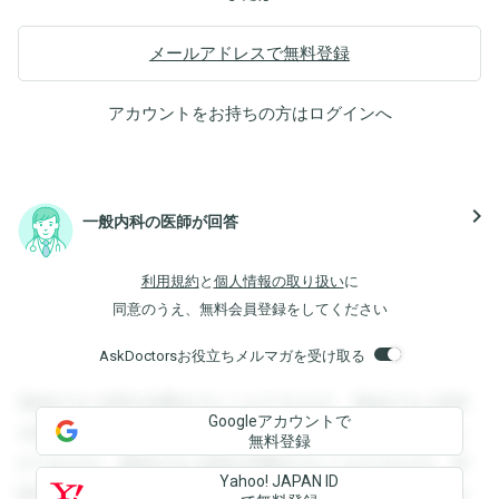
メールアドレスで無料登録
アカウントをお持ちの方は
ログイン
へ
navigate_next
一般内科の医師が回答
利用規約
と
個人情報の取り扱い
に
同意のうえ、無料会員登録をしてください
AskDoctorsお役立ちメルマガを受け取る
登録すると回答を閲覧することができます。登録すると回答
Googleアカウントで
を閲覧することができます。登録すると回答を閲覧すること
無料登録
ができます。登録すると回答を閲覧することができます。登
Yahoo! JAPAN ID
録すると回答を閲覧することができます。登録すると回答を