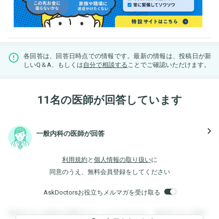
各回答は、回答日時点での情報です。最新の情報は、投稿日が新
しいQ＆A、もしくは
自分で相談する
ことでご確認いただけます。
11名の医師が回答しています
navigate_next
一般内科の医師が回答
利用規約
と
個人情報の取り扱い
に
同意のうえ、無料会員登録をしてください
AskDoctorsお役立ちメルマガを受け取る
登録すると回答を閲覧することができます。登録すると回答