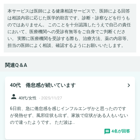
本サービスは医師による健康相談サービスで、医師による回答
は相談内容に応じた医学的助言です。診断・診察などを行うも
のではありません。 このことを十分認識したうえで自己の責任
において、医療機関への受診有無等をご自身でご判断くださ
い。 実際に医療機関を受診する際も、治療方法、薬の内容等、
担当の医師によく相談、確認するようにお願いいたします。
関連Q＆A
navigate_next
40代 倦怠感が続いています
person
40代/女性
-
2025/11/27
6日前、急に倦怠感を感じインフルエンザかと思ったのです
が発熱せず、風邪症状も出ず、家族で症状がある人もいない
ので違ったようです。 ただ波は...
4名が回答