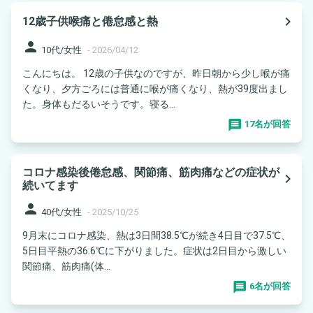
navigate_next
12歳子供喉痛と倦怠感と熱
person
10代/女性
-
2026/04/12
こんにちは。 12歳の子供なのですが、昨日朝から少し喉が痛
くなり、夕方ごろには普通に喉が痛くなり、熱が39度出まし
た。身体もだるいそうです。寝る...
17名が回答
コロナ感染後倦怠感、関節痛、筋肉痛などの症状が
navigate_next
続いてます
person
40代/女性
-
2025/10/25
9月末にコロナ感染、熱は3日間38.5℃が続き4日目で37.5℃、
5日目平熱の36.6℃に下がりました。症状は2日目から激しい
関節痛、筋肉痛(体...
6名が回答