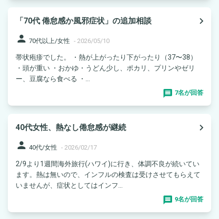
navigate_next
「70代 倦怠感か風邪症状」の追加相談
person
70代以上/女性
-
2026/05/10
帯状疱疹でした。 ・熱が上がったり下がったり（37〜38）
・頭が重い ・おかゆ・うどん少し、ポカリ、プリンやゼリ
ー、豆腐なら食べる ・...
7名が回答
navigate_next
40代女性、熱なし倦怠感が継続
person
40代/女性
-
2026/02/17
2/9より1週間海外旅行(ハワイ)に行き、体調不良が続いてい
ます。熱は無いので、インフルの検査は受けさせてもらえて
いませんが、症状としてはインフ...
9名が回答