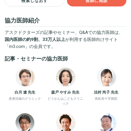
検索しなおす
医師に相談
協力医師紹介
アスクドクターズの記事やセミナー、Q&Aでの協力医師は、
国内医師の約9割、33万人以上
が利用する医師向けサイト
「
m3.com
」の会員です。
記事・セミナーの協力医師
白月 遼 先生
森戸 やすみ 先生
法村 尚子 先生
患者目線のクリニック
どうかん山こどもクリニ
高松赤十字病院
ック