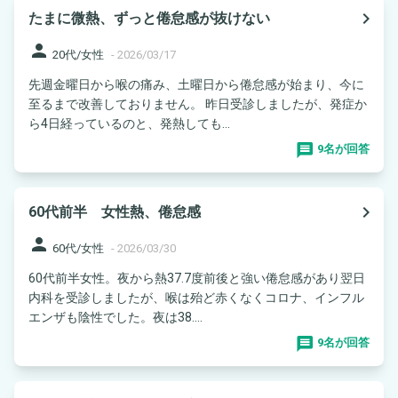
navigate_next
たまに微熱、ずっと倦怠感が抜けない
person
20代/女性
-
2026/03/17
先週金曜日から喉の痛み、土曜日から倦怠感が始まり、今に
至るまで改善しておりません。 昨日受診しましたが、発症か
ら4日経っているのと、発熱しても...
9名が回答
navigate_next
60代前半 女性熱、倦怠感
person
60代/女性
-
2026/03/30
60代前半女性。夜から熱37.7度前後と強い倦怠感があり翌日
内科を受診しましたが、喉は殆ど赤くなくコロナ、インフル
エンザも陰性でした。夜は38....
9名が回答