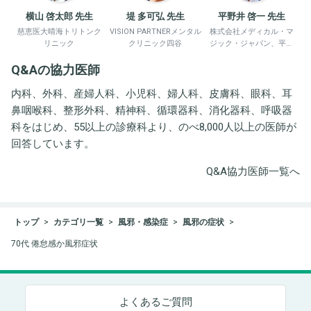
横山 啓太郎 先生
堤 多可弘 先生
平野井 啓一 先生
慈恵医大晴海トリトンク
VISION PARTNERメンタル
株式会社メディカル・マ
リニック
クリニック四谷
ジック・ジャパン、平野
井労働衛生コンサルタン
Q&Aの協力医師
ト事務所
内科、外科、産婦人科、小児科、婦人科、皮膚科、眼科、耳
鼻咽喉科、整形外科、精神科、循環器科、消化器科、呼吸器
科をはじめ、55以上の診療科より、のべ8,000人以上の医師が
回答しています。
Q&A協力医師一覧へ
トップ
カテゴリ一覧
風邪・感染症
風邪の症状
70代 倦怠感か風邪症状
よくあるご質問