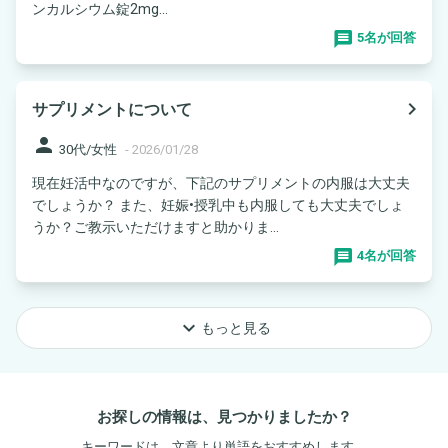
ンカルシウム錠2mg...
5名が回答
navigate_next
サプリメントについて
person
30代/女性
-
2026/01/28
現在妊活中なのですが、下記のサプリメントの内服は大丈夫
でしょうか？ また、妊娠•授乳中も内服しても大丈夫でしょ
うか？ご教示いただけますと助かりま...
4名が回答
keyboard_arrow_down
もっと見る
お探しの情報は、見つかりましたか？
キーワードは、文章より単語をおすすめします。