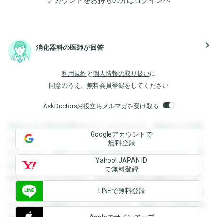
アカウントをお持ちの方は
ログイン
へ
navigate_next
消化器科の医師が回答
利用規約
と
個人情報の取り扱い
に
同意のうえ、無料会員登録をしてください
AskDoctorsお役立ちメルマガを受け取る
登録すると回答を閲覧することができます。登録すると回答
Googleアカウントで
を閲覧することができます。登録すると回答を閲覧すること
無料登録
ができます。登録すると回答を閲覧することができます。登
Yahoo! JAPAN ID
録すると回答を閲覧することができます。登録すると回答を
で無料登録
閲覧することができます。登録すると回答を閲覧することが
LINEで無料登録
できます。登録すると回答を閲覧することができます。登録
すると回答を閲覧することができます。登録すると回答を閲