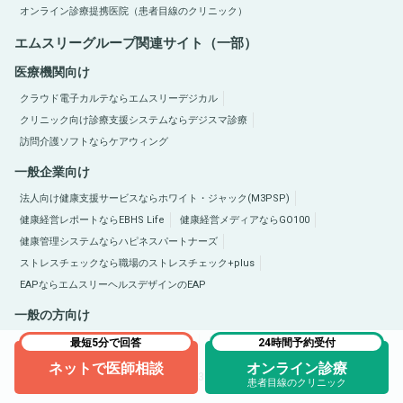
オンライン診療提携医院（患者目線のクリニック）
エムスリーグループ関連サイト（一部）
医療機関向け
クラウド電子カルテならエムスリーデジカル
クリニック向け診療支援システムならデジスマ診療
訪問介護ソフトならケアウィング
一般企業向け
法人向け健康支援サービスならホワイト・ジャック(M3PSP)
健康経営レポートならEBHS Life
健康経営メディアならGO100
健康管理システムならハピネスパートナーズ
ストレスチェックなら職場のストレスチェック+plus
EAPならエムスリーヘルスデザインのEAP
一般の方向け
医療総合サイトQLife（キューライフ）
肥満症総合サイトならひまんラボ
最短5分で回答
24時間予約受付
ネットで医師相談
オンライン診療
Copyright © 2005-2026 M3, Inc. All Rights Reserved.
患者目線のクリニック