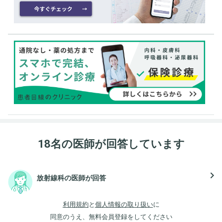
18名の医師が回答しています
navigate_next
放射線科の医師が回答
利用規約
と
個人情報の取り扱い
に
同意のうえ、無料会員登録をしてください