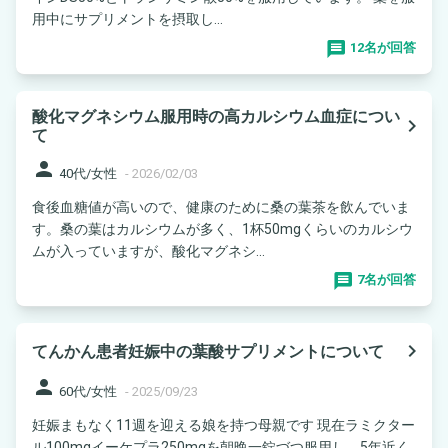
用中にサプリメントを摂取し...
12名が回答
酸化マグネシウム服用時の高カルシウム血症につい
navigate_next
て
person
40代/女性
-
2026/02/03
食後血糖値が高いので、健康のために桑の葉茶を飲んでいま
す。桑の葉はカルシウムが多く、1杯50mgくらいのカルシウ
ムが入っていますが、酸化マグネシ...
7名が回答
navigate_next
てんかん患者妊娠中の葉酸サプリメントについて
person
60代/女性
-
2025/09/23
妊娠まもなく11週を迎える娘を持つ母親です 現在ラミクター
ル100mgイーケプラ250mgを朝晩一錠づつ服用し、5年近く