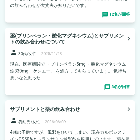
の飲み合わせが大丈夫か知りたいです。 ...
12名が回答
薬(プリンペラン・酸化マグネシウム)とサプリメン
navigate_next
トの飲み合わせについて
person
30代/女性
-
2025/11/13
現在、医療機関で ・プリンペラン5mg ・酸化マグネシウム
錠330mg「ケンエー」 を処方してもらっています。 気持ち
悪いなと思った...
3名が回答
navigate_next
サプリメントと薬の飲み合わせ
person
乳幼児/女性
-
2026/06/09
4歳の子供ですが、風邪をひいてしまい、現在カルボシステ
インDS50%とトランサミン散50%を服用しています。 薬を服