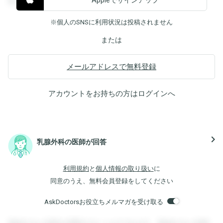
Appleでサインアップ
覧することができます。
※個人のSNSに利用状況は投稿されません
または
メールアドレスで無料登録
アカウントをお持ちの方は
ログイン
へ
navigate_next
乳腺外科の医師が回答
利用規約
と
個人情報の取り扱い
に
同意のうえ、無料会員登録をしてください
AskDoctorsお役立ちメルマガを受け取る