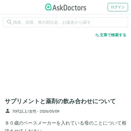
ログイン
search
edit_note
文章で検索する
サプリメントと薬剤の飲み合わせについて
person
70代以上/女性 -
2026/05/09
８０歳のペースメーカーを入れている母のことについて相