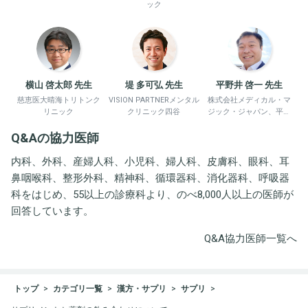
ック
横山 啓太郎 先生
堤 多可弘 先生
平野井 啓一 先生
慈恵医大晴海トリトンク
VISION PARTNERメンタル
株式会社メディカル・マ
リニック
クリニック四谷
ジック・ジャパン、平野
井労働衛生コンサルタン
Q&Aの協力医師
ト事務所
内科、外科、産婦人科、小児科、婦人科、皮膚科、眼科、耳
鼻咽喉科、整形外科、精神科、循環器科、消化器科、呼吸器
科をはじめ、55以上の診療科より、のべ8,000人以上の医師が
回答しています。
Q&A協力医師一覧へ
トップ
カテゴリ一覧
漢方・サプリ
サプリ