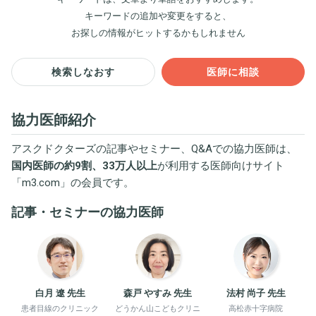
キーワードの追加や変更をすると、
お探しの情報がヒットするかもしれません
検索しなおす
医師に相談
協力医師紹介
アスクドクターズの記事やセミナー、Q&Aでの協力医師は、
国内医師の約9割、33万人以上
が利用する医師向けサイト
「
m3.com
」の会員です。
記事・セミナーの協力医師
白月 遼 先生
森戸 やすみ 先生
法村 尚子 先生
患者目線のクリニック
どうかん山こどもクリニ
高松赤十字病院