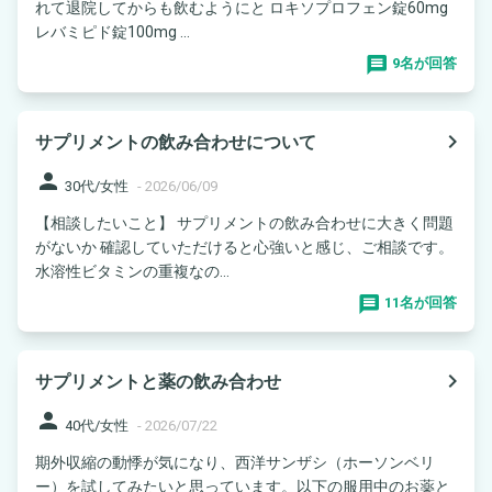
れて退院してからも飲むようにと ロキソプロフェン錠60mg
レバミピド錠100mg ...
9名が回答
navigate_next
サプリメントの飲み合わせについて
person
30代/女性
-
2026/06/09
【相談したいこと】 サプリメントの飲み合わせに大きく問題
がないか 確認していただけると心強いと感じ、ご相談です。
水溶性ビタミンの重複なの...
11名が回答
navigate_next
サプリメントと薬の飲み合わせ
person
40代/女性
-
2026/07/22
期外収縮の動悸が気になり、西洋サンザシ（ホーソンベリ
ー）を試してみたいと思っています。以下の服用中のお薬と