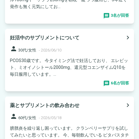
発作も無く元気にしてお...
3名が回答
navigate_next
妊活中のサプリメントについて
person
30代/女性
-
2026/06/10
PCOS30歳です。 今タイミング法で妊活しており、 エレビッ
ト、ミオイノシトール2000mg、還元型コエンザイムQ10を
毎日服用しています。...
6名が回答
navigate_next
薬とサプリメントの飲み合わせ
person
60代/女性
-
2026/05/18
膀胱炎を繰り返し困っています。 クランベリーサプリを試し
てみたいと思っています。 今、毎朝飲んでいる ピタバスタチ