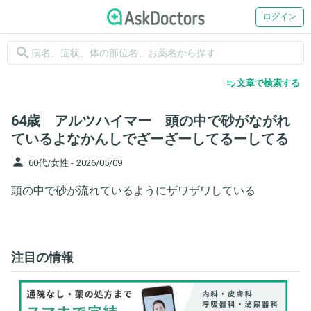
ログイン
search
edit_note
文章で検索する
64歳 アルツハイマー 頭の中で砂がながれ
ているよなかんしでざーざーしてるーしてる
person
60代/女性 -
2026/05/09
頭の中で砂が流れているようにザワザワしている
注目の情報