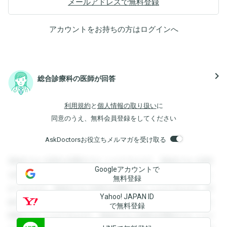
メールアドレスで無料登録
アカウントをお持ちの方は
ログイン
へ
navigate_next
総合診療科の医師が回答
利用規約
と
個人情報の取り扱い
に
同意のうえ、無料会員登録をしてください
AskDoctorsお役立ちメルマガを受け取る
登録すると回答を閲覧することができます。登録すると回答
Googleアカウントで
を閲覧することができます。登録すると回答を閲覧すること
無料登録
ができます。登録すると回答を閲覧することができます。登
Yahoo! JAPAN ID
録すると回答を閲覧することができます。登録すると回答を
で無料登録
閲覧することができます。登録すると回答を閲覧することが