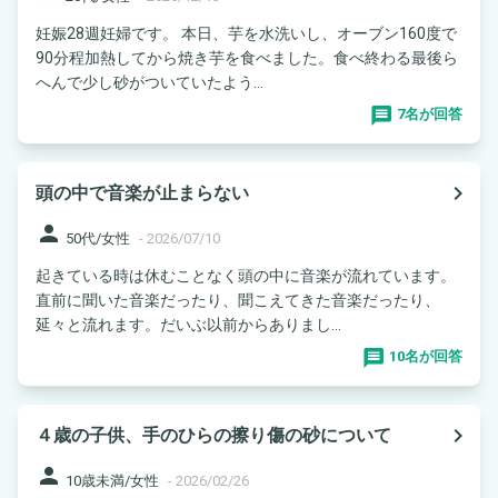
妊娠28週妊婦です。 本日、芋を水洗いし、オーブン160度で
90分程加熱してから焼き芋を食べました。食べ終わる最後ら
へんで少し砂がついていたよう...
7名が回答
navigate_next
頭の中で音楽が止まらない
person
50代/女性
-
2026/07/10
起きている時は休むことなく頭の中に音楽が流れています。
直前に聞いた音楽だったり、聞こえてきた音楽だったり、
延々と流れます。だいぶ以前からありまし...
10名が回答
navigate_next
４歳の子供、手のひらの擦り傷の砂について
person
10歳未満/女性
-
2026/02/26