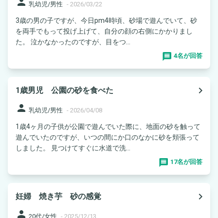
person
乳幼児/男性
-
2026/03/22
3歳の男の子ですが、今日pm4時頃、砂場で遊んでいて、砂
を両手でもって投げ上げて、自分の顔の右側にかかりまし
た。 泣かなかったのですが、目をつ...
4名が回答
navigate_next
1歳男児 公園の砂を食べた
person
乳幼児/男性
-
2026/04/08
1歳4ヶ月の子供が公園で遊んでいた際に、地面の砂を触って
遊んでいたのですが、いつの間にか口のなかに砂を頬張って
しました。 見つけてすぐに水道で洗...
17名が回答
navigate_next
妊婦 焼き芋 砂の感覚
person
20代/女性
-
2025/12/13