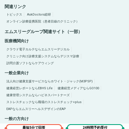
関連リンク
トピックス
AskDoctors総研
オンライン診療提携医院（患者目線のクリニック）
エムスリーグループ関連サイト（一部）
医療機関向け
クラウド電子カルテならエムスリーデジカル
クリニック向け診療支援システムならデジスマ診療
訪問介護ソフトならケアウィング
一般企業向け
法人向け健康支援サービスならホワイト・ジャック(M3PSP)
健康経営レポートならEBHS Life
健康経営メディアならGO100
健康管理システムならハピネスパートナーズ
ストレスチェックなら職場のストレスチェック+plus
EAPならエムスリーヘルスデザインのEAP
一般の方向け
医療総合サイトQLife（キューライフ）
肥満症総合サイトならひまんラボ
最短5分で回答
24時間予約受付