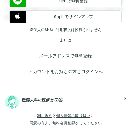
LINEで無料登録
できます。登録すると回答を閲覧することができます。登録
すると回答を閲覧することができます。登録すると回答を閲
Appleでサインアップ
覧することができます。
※個人のSNSに利用状況は投稿されません
または
メールアドレスで無料登録
アカウントをお持ちの方は
ログイン
へ
navigate_next
産婦人科の医師が回答
利用規約
と
個人情報の取り扱い
に
同意のうえ、無料会員登録をしてください