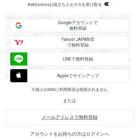
AskDoctorsお役立ちメルマガを受け取る
登録すると回答を閲覧することができます。登録すると回答
Googleアカウントで
を閲覧することができます。登録すると回答を閲覧すること
無料登録
ができます。登録すると回答を閲覧することができます。登
Yahoo! JAPAN ID
録すると回答を閲覧することができます。登録すると回答を
で無料登録
閲覧することができます。登録すると回答を閲覧することが
LINEで無料登録
できます。登録すると回答を閲覧することができます。登録
すると回答を閲覧することができます。登録すると回答を閲
Appleでサインアップ
覧することができます。
※個人のSNSに利用状況は投稿されません
または
メールアドレスで無料登録
アカウントをお持ちの方は
ログイン
へ