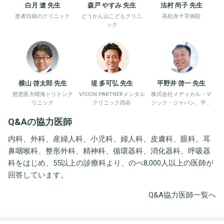
白月 遼 先生
森戸 やすみ 先生
法村 尚子 先生
患者目線のクリニック
どうかん山こどもクリニ
高松赤十字病院
ック
横山 啓太郎 先生
堤 多可弘 先生
平野井 啓一 先生
慈恵医大晴海トリトンク
VISION PARTNERメンタル
株式会社メディカル・マ
リニック
クリニック四谷
ジック・ジャパン、平野
井労働衛生コンサルタン
Q&Aの協力医師
ト事務所
内科、外科、産婦人科、小児科、婦人科、皮膚科、眼科、耳
鼻咽喉科、整形外科、精神科、循環器科、消化器科、呼吸器
科をはじめ、55以上の診療科より、のべ8,000人以上の医師が
回答しています。
Q&A協力医師一覧へ