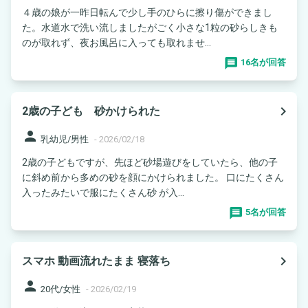
４歳の娘が一昨日転んで少し手のひらに擦り傷ができまし
た。水道水で洗い流しましたがごく小さな1粒の砂らしきも
のが取れず、夜お風呂に入っても取れませ...
16名が回答
navigate_next
2歳の子ども 砂かけられた
person
乳幼児/男性
-
2026/02/18
2歳の子どもですが、先ほど砂場遊びをしていたら、他の子
に斜め前から多めの砂を顔にかけられました。 口にたくさん
入ったみたいで服にたくさん砂 が入...
5名が回答
navigate_next
スマホ 動画流れたまま 寝落ち
person
20代/女性
-
2026/02/19