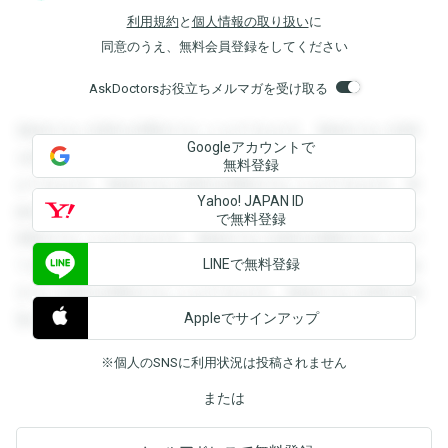
利用規約
と
個人情報の取り扱い
に
同意のうえ、無料会員登録をしてください
AskDoctorsお役立ちメルマガを受け取る
登録すると回答を閲覧することができます。登録すると回答
Googleアカウントで
を閲覧することができます。登録すると回答を閲覧すること
無料登録
ができます。登録すると回答を閲覧することができます。登
Yahoo! JAPAN ID
録すると回答を閲覧することができます。登録すると回答を
で無料登録
閲覧することができます。登録すると回答を閲覧することが
LINEで無料登録
できます。登録すると回答を閲覧することができます。登録
すると回答を閲覧することができます。登録すると回答を閲
Appleでサインアップ
覧することができます。
※個人のSNSに利用状況は投稿されません
または