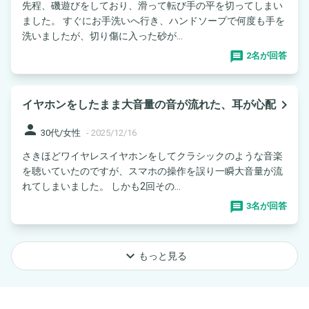
先程、磯遊びをしており、滑って転び手の平を切ってしまい
ました。 すぐにお手洗いへ行き、ハンドソープで何度も手を
洗いましたが、切り傷に入った砂が...
2名が回答
navigate_next
イヤホンをしたまま大音量の音が流れた、耳が心配
person
30代/女性
-
2025/12/16
さきほどワイヤレスイヤホンをしてクラシックのような音楽
を聴いていたのですが、スマホの操作を誤り一瞬大音量が流
れてしまいました。 しかも2回その...
3名が回答
keyboard_arrow_down
もっと見る