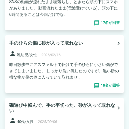
SNSの動画が流れたまま寝落ちし、ときたら頭の下にスマホ
がありました。 動画流れたまま(電波受けている)、頭の下に
6時間あることは今回だけでな...
17名が回答
navigate_next
手のひらの傷に砂が入って取れない
person
乳幼児/女性
-
2026/02/16
昨日散歩中にアスファルトで転けて手のひらに小さい傷がで
きてしまいました。 しっかり洗い流したのですが、黒い砂の
様な物が傷の奥に入っていて取れませ...
10名が回答
磯遊び中転んで、手の平切った、砂が入って取れな
navigate_next
い
person
40代/女性
-
2025/09/06