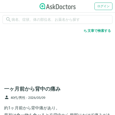
ログイン
search
edit_note
文章で検索する
一ヶ月前から背中の痛み
person
40代/男性 -
2026/05/09
約1ヶ月前から背中痛があり。