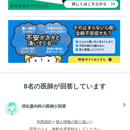
8名の医師が回答しています
navigate_next
消化器内科の医師が回答
利用規約
と
個人情報の取り扱い
に
同意のうえ、無料会員登録をしてください