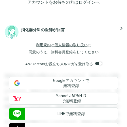
アカウントをお持ちの方は
ログイン
へ
navigate_next
消化器外科の医師が回答
利用規約
と
個人情報の取り扱い
に
同意のうえ、無料会員登録をしてください
AskDoctorsお役立ちメルマガを受け取る
登録すると回答を閲覧することができます。登録すると回答
Googleアカウントで
を閲覧することができます。登録すると回答を閲覧すること
無料登録
ができます。登録すると回答を閲覧することができます。登
Yahoo! JAPAN ID
録すると回答を閲覧することができます。登録すると回答を
で無料登録
閲覧することができます。登録すると回答を閲覧することが
LINEで無料登録
できます。登録すると回答を閲覧することができます。登録
すると回答を閲覧することができます。登録すると回答を閲