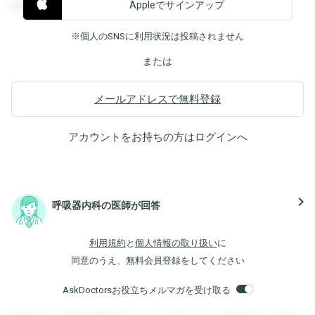
Appleでサインアップ
覧することができます。
※個人のSNSに利用状況は投稿されません
または
メールアドレスで無料登録
アカウントをお持ちの方は
ログイン
へ
navigate_next
呼吸器内科の医師が回答
利用規約
と
個人情報の取り扱い
に
同意のうえ、無料会員登録をしてください
AskDoctorsお役立ちメルマガを受け取る