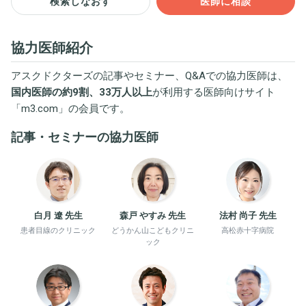
検索しなおす
医師に相談
協力医師紹介
アスクドクターズの記事やセミナー、Q&Aでの協力医師は、
国内医師の約9割、33万人以上
が利用する医師向けサイト
「
m3.com
」の会員です。
記事・セミナーの協力医師
白月 遼 先生
森戸 やすみ 先生
法村 尚子 先生
患者目線のクリニック
どうかん山こどもクリニ
高松赤十字病院
ック