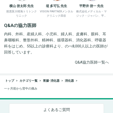
横山 啓太郎 先生
堤 多可弘 先生
平野井 啓一 先生
慈恵医大晴海トリトンク
VISION PARTNERメンタル
株式会社メディカル・マ
リニック
クリニック四谷
ジック・ジャパン、平野
井労働衛生コンサルタン
Q&Aの協力医師
ト事務所
内科、外科、産婦人科、小児科、婦人科、皮膚科、眼科、耳
鼻咽喉科、整形外科、精神科、循環器科、消化器科、呼吸器
科をはじめ、55以上の診療科より、のべ8,000人以上の医師が
回答しています。
Q&A協力医師一覧へ
トップ
カテゴリ一覧
胃腸･消化器
消化器
一ヶ月前から背中の痛み
よくあるご質問