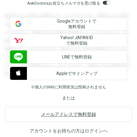
AskDoctorsお役立ちメルマガを受け取る
登録すると回答を閲覧することができます。登録すると回答
Googleアカウントで
を閲覧することができます。登録すると回答を閲覧すること
無料登録
ができます。登録すると回答を閲覧することができます。登
Yahoo! JAPAN ID
録すると回答を閲覧することができます。登録すると回答を
で無料登録
閲覧することができます。登録すると回答を閲覧することが
LINEで無料登録
できます。登録すると回答を閲覧することができます。登録
すると回答を閲覧することができます。登録すると回答を閲
Appleでサインアップ
覧することができます。
※個人のSNSに利用状況は投稿されません
または
メールアドレスで無料登録
アカウントをお持ちの方は
ログイン
へ