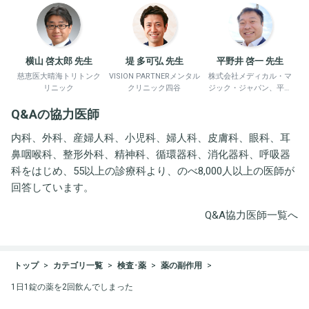
横山 啓太郎 先生
堤 多可弘 先生
平野井 啓一 先生
慈恵医大晴海トリトンク
VISION PARTNERメンタル
株式会社メディカル・マ
リニック
クリニック四谷
ジック・ジャパン、平野
井労働衛生コンサルタン
Q&Aの協力医師
ト事務所
内科、外科、産婦人科、小児科、婦人科、皮膚科、眼科、耳
鼻咽喉科、整形外科、精神科、循環器科、消化器科、呼吸器
科をはじめ、55以上の診療科より、のべ8,000人以上の医師が
回答しています。
Q&A協力医師一覧へ
トップ
カテゴリ一覧
検査･薬
薬の副作用
1日1錠の薬を2回飲んでしまった