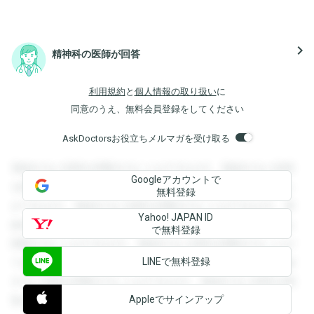
navigate_next
精神科の医師が回答
利用規約
と
個人情報の取り扱い
に
同意のうえ、無料会員登録をしてください
AskDoctorsお役立ちメルマガを受け取る
登録すると回答を閲覧することができます。登録すると回答
Googleアカウントで
を閲覧することができます。登録すると回答を閲覧すること
無料登録
ができます。登録すると回答を閲覧することができます。登
Yahoo! JAPAN ID
録すると回答を閲覧することができます。登録すると回答を
で無料登録
閲覧することができます。登録すると回答を閲覧することが
LINEで無料登録
できます。登録すると回答を閲覧することができます。登録
すると回答を閲覧することができます。登録すると回答を閲
Appleでサインアップ
覧することができます。