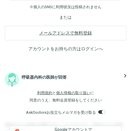
※個人のSNSに利用状況は投稿されません
または
メールアドレスで無料登録
アカウントをお持ちの方は
ログイン
へ
navigate_next
呼吸器内科の医師が回答
利用規約
と
個人情報の取り扱い
に
同意のうえ、無料会員登録をしてください
AskDoctorsお役立ちメルマガを受け取る
登録すると回答を閲覧することができます。登録すると回答
Googleアカウントで