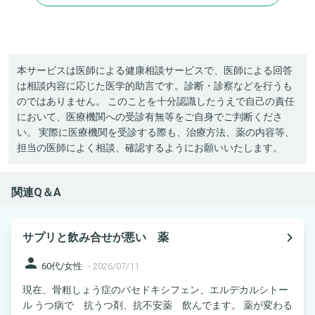
本サービスは医師による健康相談サービスで、医師による回答
は相談内容に応じた医学的助言です。診断・診察などを行うも
のではありません。 このことを十分認識したうえで自己の責任
において、医療機関への受診有無等をご自身でご判断くださ
い。 実際に医療機関を受診する際も、治療方法、薬の内容等、
担当の医師によく相談、確認するようにお願いいたします。
関連Q＆A
navigate_next
サプリと飲み合せが悪い 薬
person
60代/女性
-
2026/07/11
現在、骨粗しょう症のバセドキシフェン、エルデカルシトー
ル うつ病で 抗うつ剤、抗不安薬 飲んでます。 薬が変わる