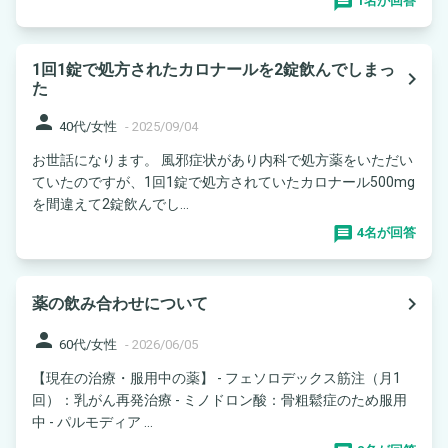
1名が回答
1回1錠で処方されたカロナールを2錠飲んでしまっ
navigate_next
た
person
40代/女性
-
2025/09/04
お世話になります。 風邪症状があり内科で処方薬をいただい
ていたのですが、1回1錠で処方されていたカロナール500mg
を間違えて2錠飲んでし...
4名が回答
navigate_next
薬の飲み合わせについて
person
60代/女性
-
2026/06/05
【現在の治療・服用中の薬】 - フェソロデックス筋注（月1
回）：乳がん再発治療 - ミノドロン酸：骨粗鬆症のため服用
中 - パルモディア ...