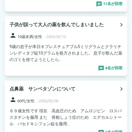
11名が回答
navigate_next
子供が誤って大人の薬を飲んでしまいました
person
10歳未満/女性
-
2026/02/10
9歳の息子が本日キプレスチュアブル5ミリグラムとクラリチ
ンレディタブ錠10グラムを処方されました。 息子が飲んだ薬
のゴミを捨てようとしたら...
6名が回答
navigate_next
点鼻薬 サンベタゾンについて
person
60代/女性
-
2026/02/06
６９歳女性です 現在 高血圧のため アムロジピン ロスバ
スタチンを服用 また 骨粗しょう症のため エデカルシトー
ル バセドキシフェン錠を服用...