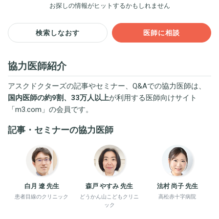
お探しの情報がヒットするかもしれません
検索しなおす
医師に相談
協力医師紹介
アスクドクターズの記事やセミナー、Q&Aでの協力医師は、
国内医師の約9割、33万人以上
が利用する医師向けサイト
「
m3.com
」の会員です。
記事・セミナーの協力医師
白月 遼 先生
森戸 やすみ 先生
法村 尚子 先生
患者目線のクリニック
どうかん山こどもクリニ
高松赤十字病院
ック