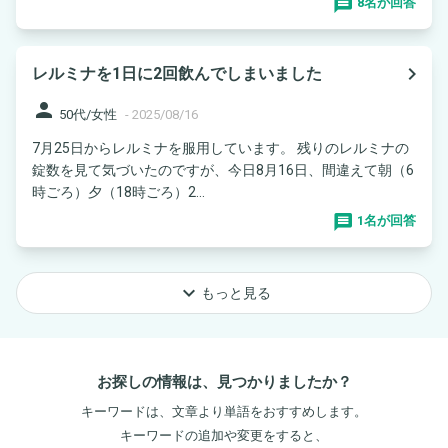
8名が回答
navigate_next
レルミナを1日に2回飲んでしまいました
person
50代/女性
-
2025/08/16
7月25日からレルミナを服用しています。 残りのレルミナの
錠数を見て気づいたのですが、今日8月16日、間違えて朝（6
時ごろ）夕（18時ごろ）2...
1名が回答
keyboard_arrow_down
もっと見る
お探しの情報は、見つかりましたか？
キーワードは、文章より単語をおすすめします。
キーワードの追加や変更をすると、