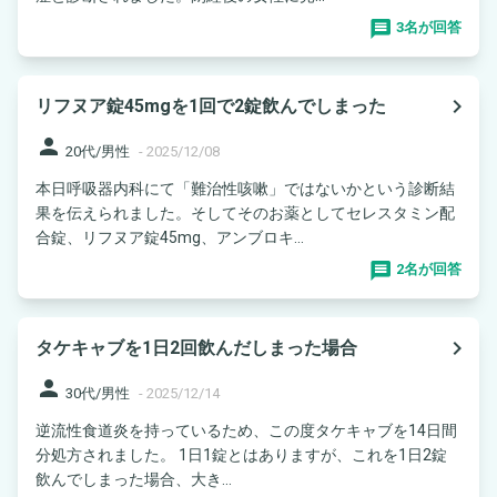
3名が回答
navigate_next
リフヌア錠45mgを1回で2錠飲んでしまった
person
20代/男性
-
2025/12/08
本日呼吸器内科にて「難治性咳嗽」ではないかという診断結
果を伝えられました。そしてそのお薬としてセレスタミン配
合錠、リフヌア錠45mg、アンブロキ...
2名が回答
navigate_next
タケキャブを1日2回飲んだしまった場合
person
30代/男性
-
2025/12/14
逆流性食道炎を持っているため、この度タケキャブを14日間
分処方されました。 1日1錠とはありますが、これを1日2錠
飲んでしまった場合、大き...