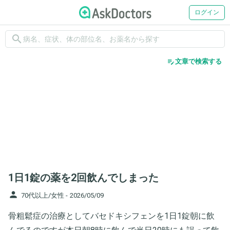
ログイン
search
edit_note
文章で検索する
1日1錠の薬を2回飲んでしまった
person
70代以上/女性 -
2026/05/09
骨粗鬆症の治療としてバセドキシフェンを1日1錠朝に飲