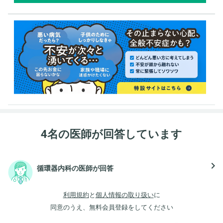
4名の医師が回答しています
navigate_next
循環器内科の医師が回答
利用規約
と
個人情報の取り扱い
に
同意のうえ、無料会員登録をしてください