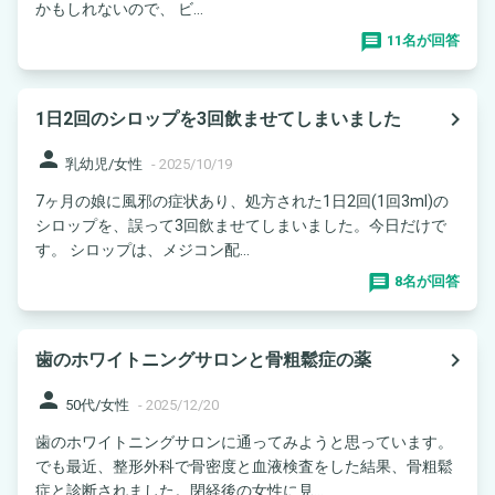
かもしれないので、 ビ...
11名が回答
navigate_next
1日2回のシロップを3回飲ませてしまいました
person
乳幼児/女性
-
2025/10/19
7ヶ月の娘に風邪の症状あり、処方された1日2回(1回3ml)の
シロップを、誤って3回飲ませてしまいました。今日だけで
す。 シロップは、メジコン配...
8名が回答
navigate_next
歯のホワイトニングサロンと骨粗鬆症の薬
person
50代/女性
-
2025/12/20
歯のホワイトニングサロンに通ってみようと思っています。
でも最近、整形外科で骨密度と血液検査をした結果、骨粗鬆
症と診断されました。閉経後の女性に見...