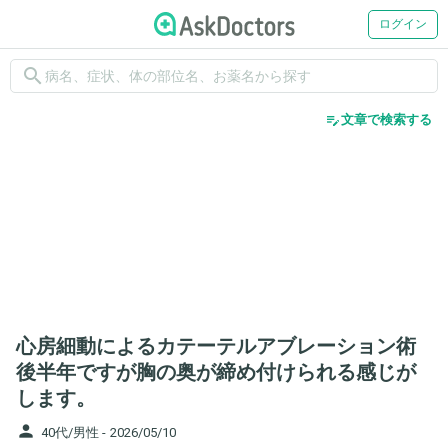
ログイン
search
edit_note
文章で検索する
心房細動によるカテーテルアブレーション術
後半年ですが胸の奥が締め付けられる感じが
します。
person
40代/男性 -
2026/05/10