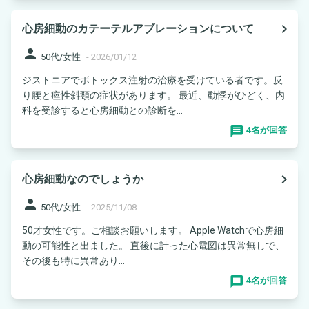
navigate_next
心房細動のカテーテルアブレーションについて
person
50代/女性
-
2026/01/12
ジストニアでボトックス注射の治療を受けている者です。反
り腰と痙性斜頸の症状があります。 最近、動悸がひどく、内
科を受診すると心房細動との診断を...
4名が回答
navigate_next
心房細動なのでしょうか
person
50代/女性
-
2025/11/08
50才女性です。ご相談お願いします。 Apple Watchで心房細
動の可能性と出ました。 直後に計った心電図は異常無しで、
その後も特に異常あり...
4名が回答