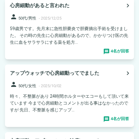
navigate_next
心房細動があると言われた
person
50代/男性
-
2025/12/25
59歳男です。先月末に急性胆嚢炎で胆嚢摘出手術を受けまし
た。 その時の先生に心房細動があるので、かかりつけ医の先
生に血をサラサラにする薬を処方...
4名が回答
navigate_next
アップウォッチで心房細動ってでました
person
50代/女性
-
2025/10/02
時々、不整脈があり 24時間ホルターやエコーもして頂いて来
ています 今まで心房細動とコメントが出る事はなかったので
すが 先日、不整脈を感じアップ...
4名が回答