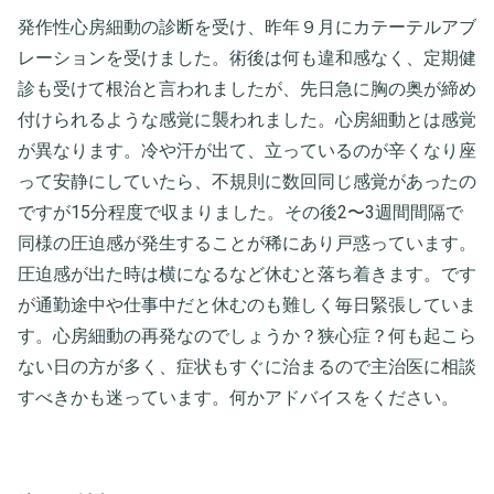
発作性心房細動の診断を受け、昨年９月にカテーテルアブ
レーションを受けました。術後は何も違和感なく、定期健
診も受けて根治と言われましたが、先日急に胸の奥が締め
付けられるような感覚に襲われました。心房細動とは感覚
が異なります。冷や汗が出て、立っているのが辛くなり座
って安静にしていたら、不規則に数回同じ感覚があったの
ですが15分程度で収まりました。その後2〜3週間間隔で
同様の圧迫感が発生することが稀にあり戸惑っています。
圧迫感が出た時は横になるなど休むと落ち着きます。です
が通勤途中や仕事中だと休むのも難しく毎日緊張していま
す。心房細動の再発なのでしょうか？狭心症？何も起こら
ない日の方が多く、症状もすぐに治まるので主治医に相談
すべきかも迷っています。何かアドバイスをください。