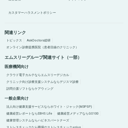
カスタマーハラスメントポリシー
関連リンク
トピックス
AskDoctors総研
オンライン診療提携医院（患者目線のクリニック）
エムスリーグループ関連サイト（一部）
医療機関向け
クラウド電子カルテならエムスリーデジカル
クリニック向け診療支援システムならデジスマ診療
訪問介護ソフトならケアウィング
一般企業向け
法人向け健康支援サービスならホワイト・ジャック(M3PSP)
健康経営レポートならEBHS Life
健康経営メディアならGO100
健康管理システムならハピネスパートナーズ
ストレスチェックなら職場のストレスチェック+plus