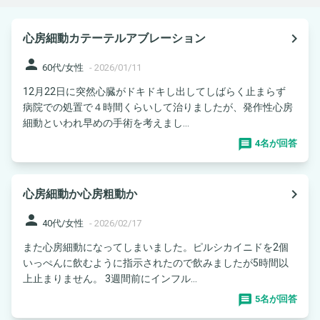
navigate_next
心房細動カテーテルアブレーション
person
60代/女性
-
2026/01/11
12月22日に突然心臓がドキドキし出してしばらく止まらず
病院での処置で４時間くらいして治りましたが、発作性心房
細動といわれ早めの手術を考えまし...
4名が回答
navigate_next
心房細動か心房粗動か
person
40代/女性
-
2026/02/17
また心房細動になってしまいました。ピルシカイニドを2個
いっぺんに飲むように指示されたので飲みましたが5時間以
上止まりません。 3週間前にインフル...
5名が回答