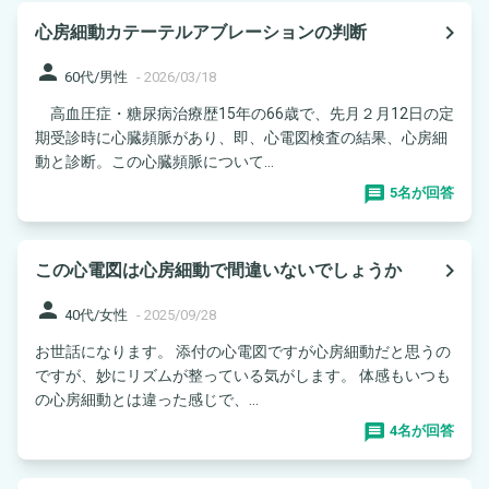
navigate_next
心房細動カテーテルアブレーションの判断
person
60代/男性
-
2026/03/18
高血圧症・糖尿病治療歴15年の66歳で、先月２月12日の定
期受診時に心臓頻脈があり、即、心電図検査の結果、心房細
動と診断。この心臓頻脈について...
5名が回答
navigate_next
この心電図は心房細動で間違いないでしょうか
person
40代/女性
-
2025/09/28
お世話になります。 添付の心電図ですが心房細動だと思うの
ですが、妙にリズムが整っている気がします。 体感もいつも
の心房細動とは違った感じで、...
4名が回答