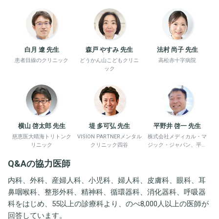
白月 遼 先生
森戸 やすみ 先生
法村 尚子 先生
患者目線のクリニック
どうかん山こどもクリニ
高松赤十字病院
ック
横山 啓太郎 先生
堤 多可弘 先生
平野井 啓一 先生
慈恵医大晴海トリトンク
VISION PARTNERメンタル
株式会社メディカル・マ
リニック
クリニック四谷
ジック・ジャパン、平野
井労働衛生コンサルタン
Q&Aの協力医師
ト事務所
内科、外科、産婦人科、小児科、婦人科、皮膚科、眼科、耳
鼻咽喉科、整形外科、精神科、循環器科、消化器科、呼吸器
科をはじめ、55以上の診療科より、のべ8,000人以上の医師が
回答しています。