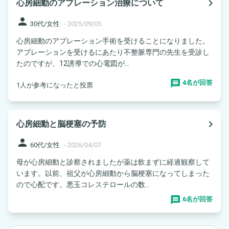
navigate_next
心房細動のアブレーション治療について
person
30代/女性
-
2025/09/05
心房細動のアブレーション手術を受けることになりました。
アブレーションを受けるにあたり不整脈専門の先生を受診し
たのですが、12誘導での心電図が...
4名が回答
1人が参考になったと投票
navigate_next
心房細動と脳梗塞の予防
person
60代/女性
-
2026/04/07
母が心房細動と診察されましたが薬は飲まずに経過観察して
います。以前、祖父が心房細動から脳梗塞になってしまった
ので心配です。悪玉コレステロールの数...
6名が回答