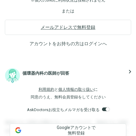
※個人のSNSに利用状況は投稿されません
または
メールアドレスで無料登録
アカウントをお持ちの方は
ログイン
へ
navigate_next
循環器内科の医師が回答
利用規約
と
個人情報の取り扱い
に
同意のうえ、無料会員登録をしてください
AskDoctorsお役立ちメルマガを受け取る
登録すると回答を閲覧することができます。登録すると回答
Googleアカウントで
を閲覧することができます。登録すると回答を閲覧すること
無料登録