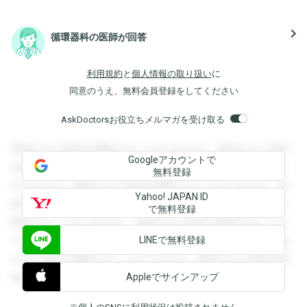
navigate_next
循環器科の医師が回答
利用規約
と
個人情報の取り扱い
に
同意のうえ、無料会員登録をしてください
AskDoctorsお役立ちメルマガを受け取る
登録すると回答を閲覧することができます。登録すると回答
Googleアカウントで
を閲覧することができます。登録すると回答を閲覧すること
無料登録
ができます。登録すると回答を閲覧することができます。登
Yahoo! JAPAN ID
録すると回答を閲覧することができます。登録すると回答を
で無料登録
閲覧することができます。登録すると回答を閲覧することが
LINEで無料登録
できます。登録すると回答を閲覧することができます。登録
すると回答を閲覧することができます。登録すると回答を閲
Appleでサインアップ
覧することができます。