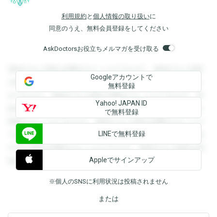
利用規約
と
個人情報の取り扱い
に
同意のうえ、無料会員登録をしてください
AskDoctorsお役立ちメルマガを受け取る
登録すると回答を閲覧することができます。登録すると回答
Googleアカウントで
を閲覧することができます。登録すると回答を閲覧すること
無料登録
ができます。登録すると回答を閲覧することができます。登
Yahoo! JAPAN ID
録すると回答を閲覧することができます。登録すると回答を
で無料登録
閲覧することができます。登録すると回答を閲覧することが
LINEで無料登録
できます。登録すると回答を閲覧することができます。登録
すると回答を閲覧することができます。登録すると回答を閲
Appleでサインアップ
覧することができます。
※個人のSNSに利用状況は投稿されません
または