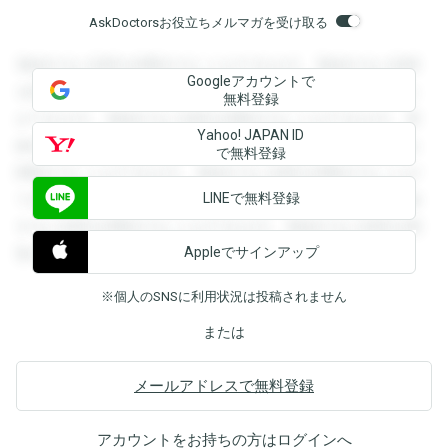
AskDoctorsお役立ちメルマガを受け取る
登録すると回答を閲覧することができます。登録すると回答
Googleアカウントで
を閲覧することができます。登録すると回答を閲覧すること
無料登録
ができます。登録すると回答を閲覧することができます。登
Yahoo! JAPAN ID
録すると回答を閲覧することができます。登録すると回答を
で無料登録
閲覧することができます。登録すると回答を閲覧することが
LINEで無料登録
できます。登録すると回答を閲覧することができます。登録
すると回答を閲覧することができます。登録すると回答を閲
Appleでサインアップ
覧することができます。
※個人のSNSに利用状況は投稿されません
または
メールアドレスで無料登録
アカウントをお持ちの方は
ログイン
へ