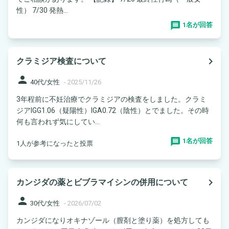
性） 7/30 発熱...
1名が回答
navigate_next
クラミジア検査について
person
40代/女性
-
2025/11/26
3年程前に不妊治療でクラミジアの検査をしました。クラミ
ジアIGG1.06（疑陽性）IGA0.72（陰性）とでました。その時
何も言われず気にしてい...
1名が回答
1人が参考になったと投票
navigate_next
カンジダの薬とビブラマイシンの併用について
person
30代/女性
-
2026/07/02
カンジダになりオキナゾール（膣剤と塗り薬）を処方しても