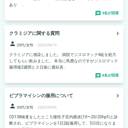
あり ...
3名が回答
navigate_next
クラミジアに関する質問
person
20代/女性
-
2025/09/15
クラミジアに感染しました。 病院でジスロマック4錠を処方
してもらい飲みました。 本当に馬鹿なのですがジスロマック
服用後2週間と２日後に避妊具...
4名が回答
navigate_next
ビブラマイシンの服用について
person
30代/女性
-
2025/09/03
CD138検査をしたところ慢性子宮内膜炎(10〜20/20hpf)と診
断され、ビブラマイシンを1日2錠服用して、5日目になりま