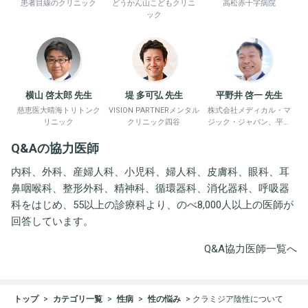
患者目線のクリニック
どうかん山こどもクリニ
高松赤十字病院
ック
横山 啓太郎 先生
堤 多可弘 先生
平野井 啓一 先生
慈恵医大晴海トリトンク
VISION PARTNERメンタル
株式会社メディカル・マ
リニック
クリニック四谷
ジック・ジャパン、平野
井労働衛生コンサルタン
Q&Aの協力医師
ト事務所
内科、外科、産婦人科、小児科、婦人科、皮膚科、眼科、耳
鼻咽喉科、整形外科、精神科、循環器科、消化器科、呼吸器
科をはじめ、55以上の診療科より、のべ8,000人以上の医師が
回答しています。
Q&A協力医師一覧へ
トップ
カテゴリ一覧
性病
性の悩み
クラミジア陰性について