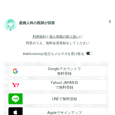
navigate_next
産婦人科の医師が回答
利用規約
と
個人情報の取り扱い
に
同意のうえ、無料会員登録をしてください
AskDoctorsお役立ちメルマガを受け取る
登録すると回答を閲覧することができます。登録すると回答
Googleアカウントで
を閲覧することができます。登録すると回答を閲覧すること
無料登録
ができます。登録すると回答を閲覧することができます。登
Yahoo! JAPAN ID
録すると回答を閲覧することができます。登録すると回答を
で無料登録
閲覧することができます。登録すると回答を閲覧することが
LINEで無料登録
できます。登録すると回答を閲覧することができます。登録
すると回答を閲覧することができます。登録すると回答を閲
Appleでサインアップ
覧することができます。