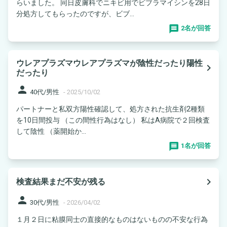
らいました。 同日皮膚科でニキビ用でビブラマイシンを28日
分処方してもらったのですが、ビブ...
2名が回答
ウレアプラズマウレアプラズマが陰性だったり陽性
navigate_next
だったり
person
40代/男性
-
2025/10/02
パートナーと私双方陽性確認して、処方された抗生剤2種類
を10日間投与 （この間性行為はなし） 私はA病院で２回検査
して陰性 （薬開始か...
1名が回答
navigate_next
検査結果まだ不安が残る
person
30代/男性
-
2026/04/02
１月２日に粘膜同士の直接的なものはないものの不安な行為