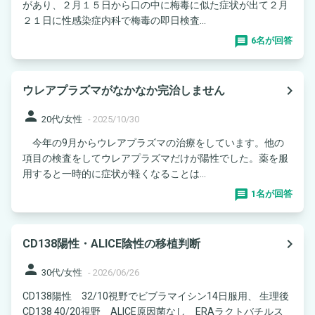
があり、２月１５日から口の中に梅毒に似た症状が出て２月
２１日に性感染症内科で梅毒の即日検査...
6名が回答
navigate_next
ウレアプラズマがなかなか完治しません
person
20代/女性
-
2025/10/30
今年の9月からウレアプラズマの治療をしています。他の
項目の検査をしてウレアプラズマだけが陽性でした。薬を服
用すると一時的に症状が軽くなることは...
1名が回答
navigate_next
CD138陽性・ALICE陰性の移植判断
person
30代/女性
-
2026/06/26
CD138陽性 32/10視野でビブラマイシン14日服用、 生理後
CD138 40/20視野 ALICE原因菌なし ERAラクトバチルス