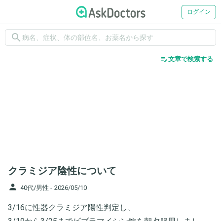
ログイン
search
edit_note
文章で検索する
クラミジア陰性について
person
40代/男性 -
2026/05/10
3/16に性器クラミジア陽性判定し、