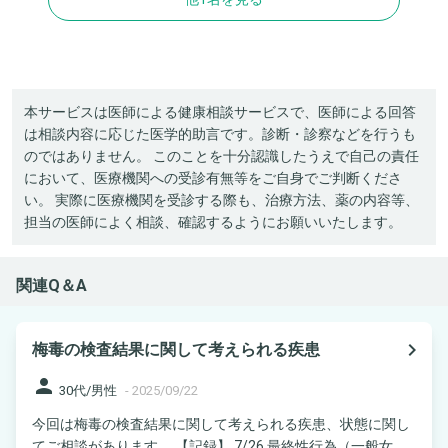
本サービスは医師による健康相談サービスで、医師による回答
は相談内容に応じた医学的助言です。診断・診察などを行うも
のではありません。 このことを十分認識したうえで自己の責任
において、医療機関への受診有無等をご自身でご判断くださ
い。 実際に医療機関を受診する際も、治療方法、薬の内容等、
担当の医師によく相談、確認するようにお願いいたします。
関連Q＆A
navigate_next
梅毒の検査結果に関して考えられる疾患
person
30代/男性
-
2025/09/22
今回は梅毒の検査結果に関して考えられる疾患、状態に関し
てご相談があります。 【記録】 7/26 最終性行為（一般女