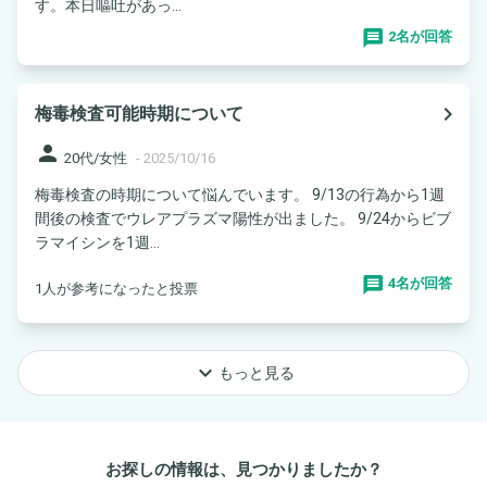
す。本日嘔吐があっ...
2名が回答
navigate_next
梅毒検査可能時期について
person
20代/女性
-
2025/10/16
梅毒検査の時期について悩んでいます。 9/13の行為から1週
間後の検査でウレアプラズマ陽性が出ました。 9/24からビブ
ラマイシンを1週...
4名が回答
1人が参考になったと投票
keyboard_arrow_down
もっと見る
お探しの情報は、見つかりましたか？