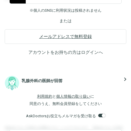
※個人のSNSに利用状況は投稿されません
または
メールアドレスで無料登録
アカウントをお持ちの方は
ログイン
へ
navigate_next
乳腺外科の医師が回答
利用規約
と
個人情報の取り扱い
に
同意のうえ、無料会員登録をしてください
AskDoctorsお役立ちメルマガを受け取る
登録すると回答を閲覧することができます。登録すると回答