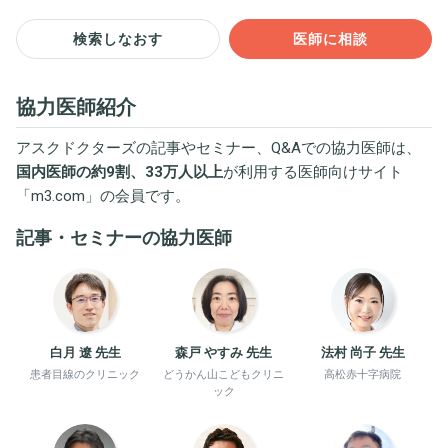
検索しなおす
医師に相談
協力医師紹介
アスクドクターズの記事やセミナー、Q&Aでの協力医師は、
国内医師の約9割、33万人以上
が利用する医師向けサイト
「
m3.com
」の会員です。
記事・セミナーの協力医師
白月 遼 先生
森戸 やすみ 先生
法村 尚子 先生
患者目線のクリニック
どうかん山こどもクリニ
高松赤十字病院
ック