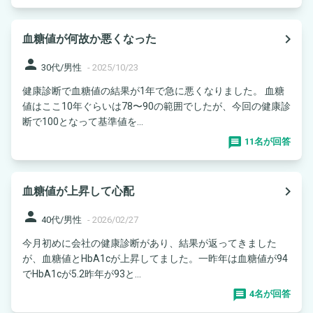
navigate_next
血糖値が何故か悪くなった
person
30代/男性
-
2025/10/23
健康診断で血糖値の結果が1年で急に悪くなりました。 血糖
値はここ10年ぐらいは78〜90の範囲でしたが、今回の健康診
断で100となって基準値を...
11名が回答
navigate_next
血糖値が上昇して心配
person
40代/男性
-
2026/02/27
今月初めに会社の健康診断があり、結果が返ってきました
が、血糖値とHbA1cが上昇してました。一昨年は血糖値が94
でHbA1cが5.2昨年が93と...
4名が回答