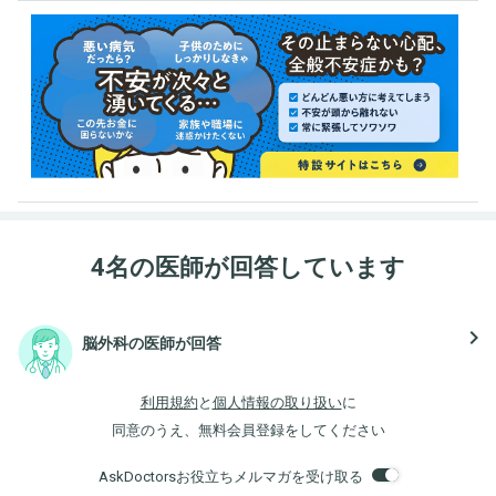
4名の医師が回答しています
navigate_next
脳外科の医師が回答
利用規約
と
個人情報の取り扱い
に
同意のうえ、無料会員登録をしてください
AskDoctorsお役立ちメルマガを受け取る