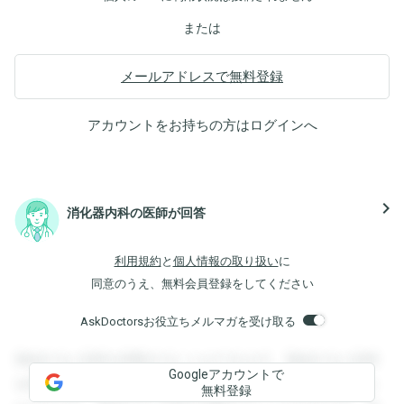
または
メールアドレスで無料登録
アカウントをお持ちの方は
ログイン
へ
navigate_next
消化器内科の医師が回答
利用規約
と
個人情報の取り扱い
に
同意のうえ、無料会員登録をしてください
AskDoctorsお役立ちメルマガを受け取る
登録すると回答を閲覧することができます。登録すると回答
Googleアカウントで
を閲覧することができます。登録すると回答を閲覧すること
無料登録