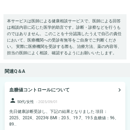
本サービスは医師による健康相談サービスで、医師による回答
は相談内容に応じた医学的助言です。診断・診察などを行うも
のではありません。 このことを十分認識したうえで自己の責任
において、医療機関への受診有無等をご自身でご判断くださ
い。 実際に医療機関を受診する際も、治療方法、薬の内容等、
担当の医師によく相談、確認するようにお願いいたします。
関連Q＆A
navigate_next
血糖値コントロールについて
person
50代/女性
-
2025/09/01
先日健康診断受診し、下記の結果となりました 項目：
2025、2024、2023年 BMI：20.5、19.7、19.5 血糖値：96、
89...