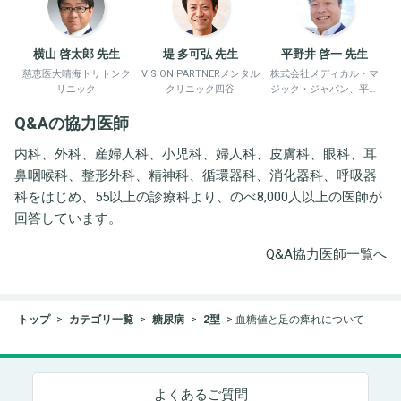
横山 啓太郎 先生
堤 多可弘 先生
平野井 啓一 先生
慈恵医大晴海トリトンク
VISION PARTNERメンタル
株式会社メディカル・マ
リニック
クリニック四谷
ジック・ジャパン、平野
井労働衛生コンサルタン
Q&Aの協力医師
ト事務所
内科、外科、産婦人科、小児科、婦人科、皮膚科、眼科、耳
鼻咽喉科、整形外科、精神科、循環器科、消化器科、呼吸器
科をはじめ、55以上の診療科より、のべ8,000人以上の医師が
回答しています。
Q&A協力医師一覧へ
トップ
カテゴリ一覧
糖尿病
2型
血糖値と足の痺れについて
よくあるご質問