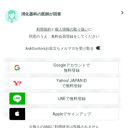
navigate_next
消化器科の医師が回答
利用規約
と
個人情報の取り扱い
に
同意のうえ、無料会員登録をしてください
AskDoctorsお役立ちメルマガを受け取る
登録すると回答を閲覧することができます。登録すると回答
Googleアカウントで
を閲覧することができます。登録すると回答を閲覧すること
無料登録
ができます。登録すると回答を閲覧することができます。登
Yahoo! JAPAN ID
録すると回答を閲覧することができます。登録すると回答を
で無料登録
閲覧することができます。登録すると回答を閲覧することが
LINEで無料登録
できます。登録すると回答を閲覧することができます。登録
すると回答を閲覧することができます。登録すると回答を閲
Appleでサインアップ
覧することができます。
※個人のSNSに利用状況は投稿されません