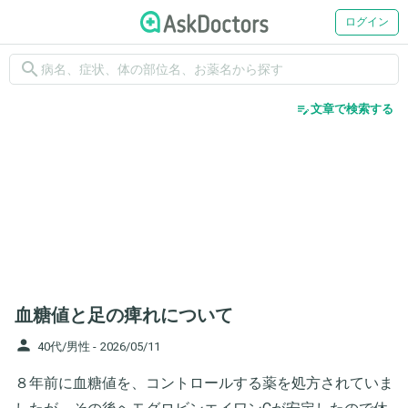
ログイン
search
edit_note
文章で検索する
血糖値と足の痺れについて
person
40代/男性 -
2026/05/11
８年前に血糖値を、コントロールする薬を処方されていま