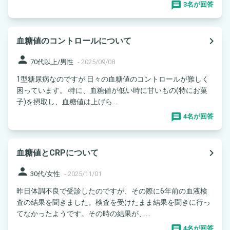
3名が回答
navigate_next
血糖値のコントロールについて
person
70代以上/男性
-
2025/09/08
1型糖尿病なのですが 日々の血糖値のコントロールが難しく
困っています。 特に、血糖値が低い時に甘いもの(特にお菓
子)を摂取し、血糖値は上げら...
4名が回答
navigate_next
血糖値とCRPについて
person
30代/女性
-
2025/11/01
昨日体調不良で受診したのですが、その際に6年前の血液検
査の結果を聞きました。検査を受けたまま結果を聞きに行っ
てなかったようです。その時の結果が、...
4名が回答