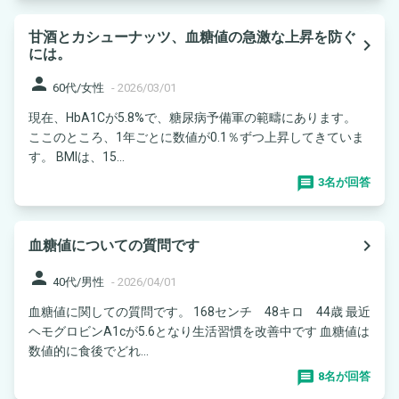
甘酒とカシューナッツ、血糖値の急激な上昇を防ぐ
navigate_next
には。
person
60代/女性
-
2026/03/01
現在、HbA1Cが5.8%で、糖尿病予備軍の範疇にあります。
ここのところ、1年ごとに数値が0.1％ずつ上昇してきていま
す。 BMIは、15...
3名が回答
navigate_next
血糖値についての質問です
person
40代/男性
-
2026/04/01
血糖値に関しての質問です。 168センチ 48キロ 44歳 最近
ヘモグロビンA1cが5.6となり生活習慣を改善中です 血糖値は
数値的に食後でどれ...
8名が回答