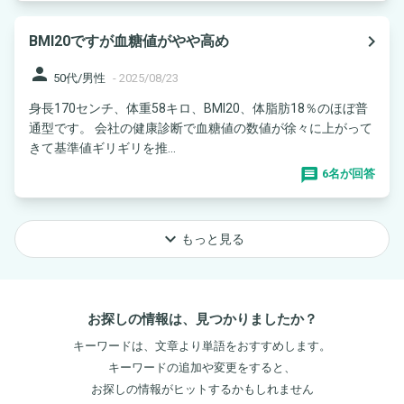
navigate_next
BMI20ですが血糖値がやや高め
person
50代/男性
-
2025/08/23
身長170センチ、体重58キロ、BMI20、体脂肪18％のほぼ普
通型です。 会社の健康診断で血糖値の数値が徐々に上がって
きて基準値ギリギリを推...
6名が回答
keyboard_arrow_down
もっと見る
お探しの情報は、見つかりましたか？
キーワードは、文章より単語をおすすめします。
キーワードの追加や変更をすると、
お探しの情報がヒットするかもしれません