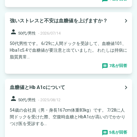
navigate_next
強いストレスと不安は血糖値を上げますか？
person
50代/男性
-
2026/07/14
50代男性です。 6/29に人間ドックを受診して、血糖値101、
Hba1c5.4で血糖値が要注意と出ていました。 わたしは持病に
脂質異常...
7名が回答
navigate_next
血糖値とHb A1cについて
person
50代/男性
-
2025/08/12
54歳の会社員（男・身長167cm体重83kg）です。 7/28に人
間ドックを受けた際、空腹時血糖とHbA1cが高いのでかかり
つけ医を受診する...
5名が回答