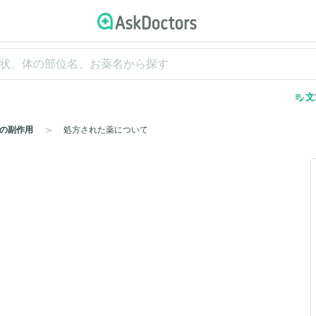
edit_note
文
の副作用
処方された薬について