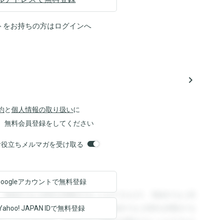
トをお持ちの方は
ログイン
へ
navigate_next
約
と
個人情報の取り扱い
に
、無料会員登録をしてください
orsお役立ちメルマガを受け取る
Googleアカウントで
無料登録
。登録すると回答を閲覧することができます。登録すると回
回答を閲覧することができます。登録すると回答を閲覧する
Yahoo! JAPAN ID
で無料登録