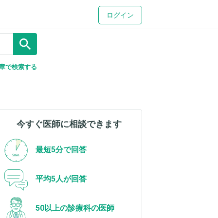
ログイン
search
章で検索する
今すぐ医師に相談できます
最短5分で回答
平均5人が回答
50以上の診療科の医師