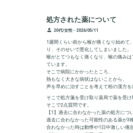
処方された薬について
person
20代/女性 -
2026/05/11
1週間くらい前から喉が痛くなり始めて、
り、そのせいで悪化してしまいました。
喉がとてつもなく痛くなり、喉の痛みは
ています。
そこで病院にかかったところ、
熱もなく大きな病状はないことから、
声を早めに治すことを考えて粉の漢方を
そこで処方箋を受け取り薬局で薬を受け
そこで2点質問です。
【1】過去に合わなかった薬の処方につ
過去に合わなかった可能性のある薬が3
合わなかった時は動悸や1日中激しい倦