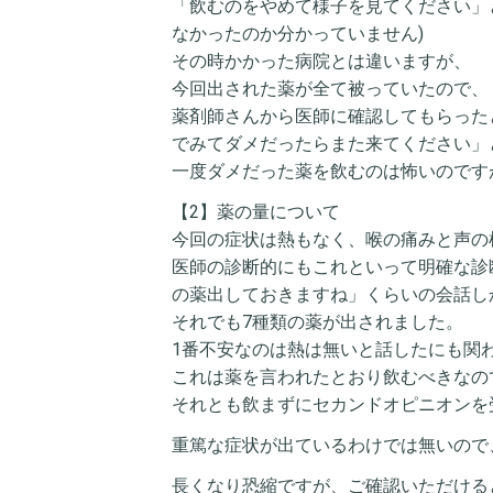
「飲むのをやめて様子を見てください」
なかったのか分かっていません)
その時かかった病院とは違いますが、
今回出された薬が全て被っていたので、
薬剤師さんから医師に確認してもらった
でみてダメだったらまた来てください」
一度ダメだった薬を飲むのは怖いのです
【2】薬の量について
今回の症状は熱もなく、喉の痛みと声の
医師の診断的にもこれといって明確な診
の薬出しておきますね」くらいの会話し
それでも7種類の薬が出されました。
1番不安なのは熱は無いと話したにも関
これは薬を言われたとおり飲むべきなの
それとも飲まずにセカンドオピニオンを
重篤な症状が出ているわけでは無いので
長くなり恐縮ですが、ご確認いただける