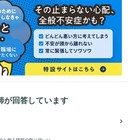
師が回答しています
navigate_next