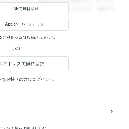
ることができます。登録すると回答を閲覧することができま
ます。登録すると回答を閲覧することができます。登録する
LINEで無料登録
Appleでサインアップ
NSに利用状況は投稿されません
または
ルアドレスで無料登録
トをお持ちの方は
ログイン
へ
navigate_next
約
と
個人情報の取り扱い
に