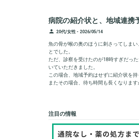
病院の紹介状と、地域連携
person
20代/女性 -
2026/05/14
魚の骨が喉の奥のほうに刺さってしまい
とでした。
ただ、診察を受けたのが18時すぎだっ
いていただきました。
この場合、地域予約はせずに紹介状を持
またその場合、待ち時間も長くなります
注目の情報