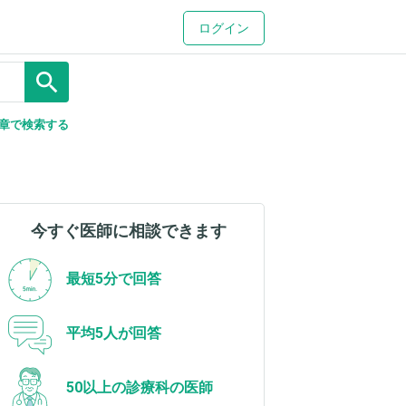
ログイン
search
章で検索する
今すぐ医師に相談できます
最短5分で回答
平均5人が回答
50以上の診療科の医師