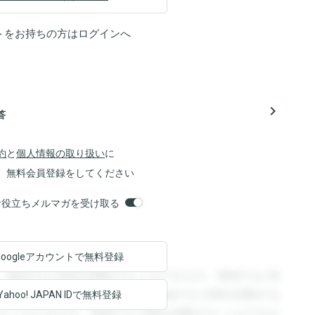
トをお持ちの方は
ログイン
へ
navigate_next
答
約
と
個人情報の取り扱い
に
、無料会員登録をしてください
orsお役立ちメルマガを受け取る
Googleアカウントで
無料登録
。登録すると回答を閲覧することができます。登録すると回
回答を閲覧することができます。登録すると回答を閲覧する
Yahoo! JAPAN ID
で無料登録
ることができます。登録すると回答を閲覧することができま