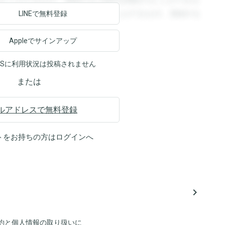
ることができます。登録すると回答を閲覧することができま
ます。登録すると回答を閲覧することができます。登録する
LINEで無料登録
Appleでサインアップ
NSに利用状況は投稿されません
または
ルアドレスで無料登録
トをお持ちの方は
ログイン
へ
navigate_next
約
と
個人情報の取り扱い
に