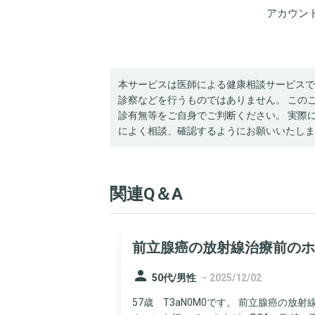
アカウン
本サービスは医師による健康相談サービスで
診察などを行うものではありません。 この
診有無等をご自身でご判断ください。 実際
によく相談、確認するようにお願いいたしま
関連Q＆A
前立腺癌の放射線治療前のホ
person
-
50代/男性
2025/12/02
57歳 T3aN0M0です。 前立腺癌の放