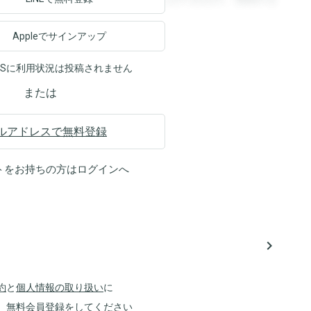
Appleでサインアップ
NSに利用状況は投稿されません
または
ルアドレスで無料登録
トをお持ちの方は
ログイン
へ
navigate_next
約
と
個人情報の取り扱い
に
、無料会員登録をしてください