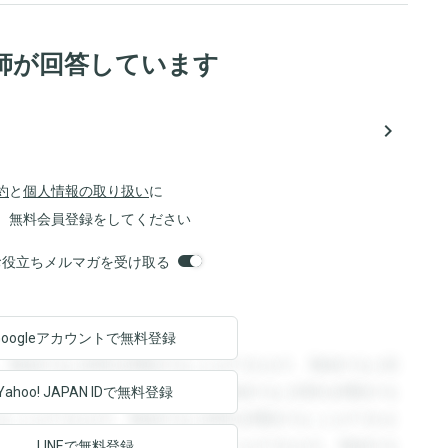
師が回答しています
navigate_next
約
と
個人情報の取り扱い
に
、無料会員登録をしてください
orsお役立ちメルマガを受け取る
Googleアカウントで
無料登録
。登録すると回答を閲覧することができます。登録すると回
回答を閲覧することができます。登録すると回答を閲覧する
Yahoo! JAPAN ID
で無料登録
ることができます。登録すると回答を閲覧することができま
ます。登録すると回答を閲覧することができます。登録する
LINEで無料登録