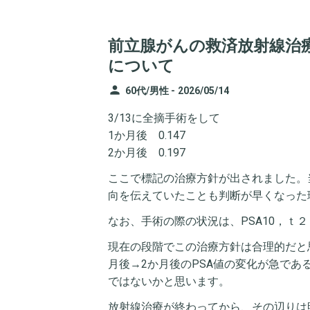
前立腺がんの救済放射線治
について
person
60代/男性 -
2026/05/14
3/13に全摘手術をして
1か月後 0.147
2か月後 0.197
ここで標記の治療方針が出されました。
向を伝えていたことも判断が早くなった
なお、手術の際の状況は、PSA10，ｔ
現在の段階でこの治療方針は合理的だと
月後→2か月後のPSA値の変化が急で
ではないかと思います。
放射線治療が終わってから、その辺りは