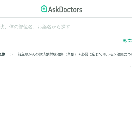
edit_note
文
立腺
前立腺がんの救済放射線治療（単独）＋必要に応じてホルモン治療につ