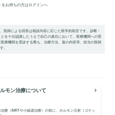
トをお持ちの方は
ログイン
へ
、医師による回答は相談内容に応じた医学的助言です。診断・
ことを十分認識したうえで自己の責任において、医療機関への受
に医療機関を受診する際も、治療方法、薬の内容等、担当の医師
す。
ルモン治療について
navigate_next
射線治療（IMRTや小線源治療）の前に、ホルモン注射（ゴナッ