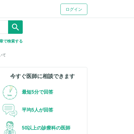
ログイン
search
章で検索する
いて
今すぐ医師に相談できます
最短5分で回答
平均5人が回答
50以上の診療科の医師