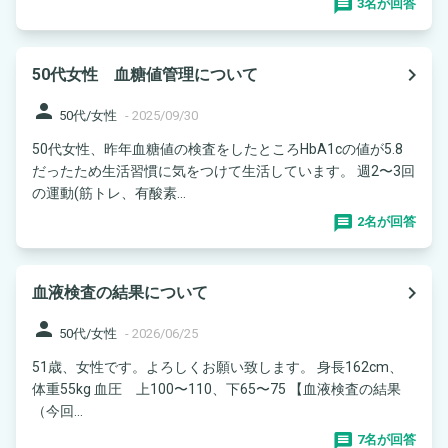
3名が回答
navigate_next
50代女性 血糖値管理について
person
50代/女性
-
2025/09/30
50代女性、昨年血糖値の検査をしたところHbA1cの値が5.8
だったため生活習慣に気をつけて生活しています。 週2〜3回
の運動(筋トレ、有酸素...
2名が回答
navigate_next
血液検査の結果について
person
50代/女性
-
2026/06/25
51歳、女性です。よろしくお願い致します。 身長162cm、
体重55kg 血圧 上100〜110、下65〜75 【血液検査の結果
（今回...
7名が回答