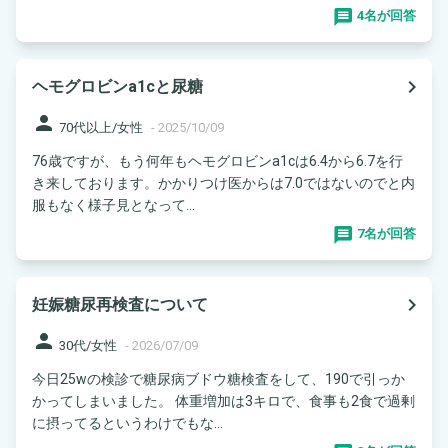
4名が回答
navigate_next
ヘモグロビンa1cと尿糖
person
70代以上/女性
-
2025/10/09
76歳ですが、もう何年もヘモグロビンa1cは6.4から6.7を行
き来しております。かかりつけ医からは7.0ではないのでと内
服もなく様子見となって...
7名が回答
navigate_next
妊娠糖尿再検査について
person
30代/女性
-
2026/07/09
今日25wの検診で糖尿病ブドウ糖検査をして、190で引っか
かってしまいました。 体重増加は3キロで、食事も2食で過剰
に摂ってるというわけでもな...