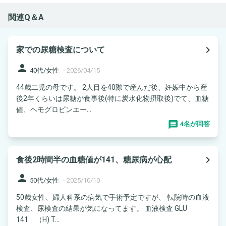
関連Q＆A
navigate_next
家での尿糖検査について
person
40代/女性
-
2026/04/15
44歳二児の母です。 2人目を40際で産んだ後、妊娠中から産
後2年くらいは尿糖が食事後(特に炭水化物摂取後)でて、血糖
値、ヘモグロビンエー...
4名が回答
navigate_next
食後2時間半の血糖値が141、糖尿病が心配
person
50代/女性
-
2025/10/10
50歳女性、婦人科系の病気で手術予定ですが、 転院時の血液
検査、尿検査の結果が気になってます。 血液検査 GLU
141 （H) T...