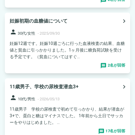
navigate_next
妊娠初期の血糖値について
person
30代/女性
-
2025/09/30
妊娠12週です。妊娠10週ごろに行った血液検査の結果、血糖
値と貧血に引っかかりました。1ヶ月後に糖負荷試験を受け
る予定です。（貧血についてはすぐ...
2名が回答
navigate_next
11歳男子、学校の尿検査潜血3+
person
10代/男性
-
2026/05/13
11歳男子 学校の尿検査で初めて引っかかり、結果が潜血が
3+で、蛋白と糖はマイナスでした。 1年前から土日でサッカ
ーをやりはじめました。 ...
17名が回答