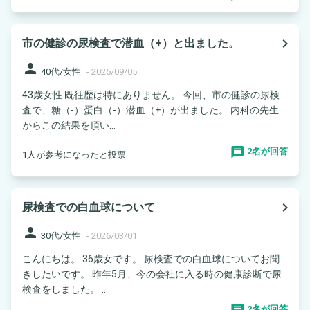
navigate_next
市の健診の尿検査で潜血（+）と出ました。
person
40代/女性
-
2025/09/05
43歳女性 既往歴は特にありません。 今回、市の健診の尿検
査で、糖（-）蛋白（-）潜血（+）が出ました。 内科の先生
からこの結果を頂い...
2名が回答
1人が参考になったと投票
navigate_next
尿検査での白血球について
person
30代/女性
-
2026/03/01
こんにちは。 36歳女です。 尿検査での白血球についてお聞
きしたいです。 昨年5月、今の会社に入る時の健康診断で尿
検査をしました。 ...
2名が回答