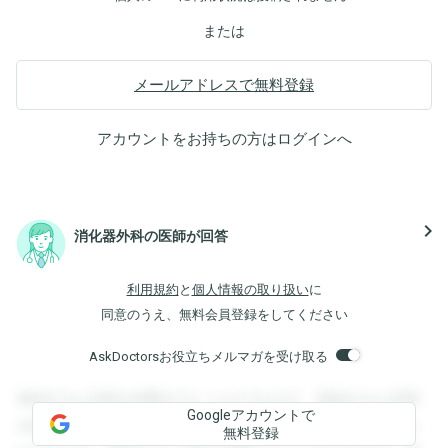
または
メールアドレスで無料登録
アカウントをお持ちの方は
ログイン
へ
navigate_next
消化器外科の医師が回答
利用規約
と
個人情報の取り扱い
に
同意のうえ、無料会員登録をしてください
AskDoctorsお役立ちメルマガを受け取る
登録すると回答を閲覧することができます。登録すると回答
Googleアカウントで
を閲覧することができます。登録すると回答を閲覧すること
無料登録