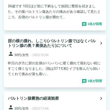
34歳です 10日ほど前に下痢をして頻回に臀部を拭きまし
た。その後バルトリン腺あたりの痛みがあり確認して見たと
ころ、左側のバルトリン腺が腫れて...
2名が回答
腟の横の腫れ、しこり(バルトリン腺ではなくバル
navigate_next
トリン腺の奥？裏側あたり)について
person
30代/女性
-
2025/12/06
昨日の夕方に腟の左側がパンパンに硬く腫れて寝れない程に
すごく痛くなりました。(熱は37.1℃程) イブを飲んだら効い
てくれて痛みが落ち着い...
2名が回答
navigate_next
バルトリン腺嚢胞の経過観察
person
30代/女性
-
2025/11/06