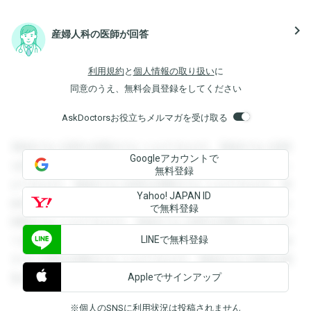
navigate_next
産婦人科の医師が回答
利用規約
と
個人情報の取り扱い
に
同意のうえ、無料会員登録をしてください
AskDoctorsお役立ちメルマガを受け取る
登録すると回答を閲覧することができます。登録すると回答
Googleアカウントで
を閲覧することができます。登録すると回答を閲覧すること
無料登録
ができます。登録すると回答を閲覧することができます。登
Yahoo! JAPAN ID
録すると回答を閲覧することができます。登録すると回答を
で無料登録
閲覧することができます。登録すると回答を閲覧することが
LINEで無料登録
できます。登録すると回答を閲覧することができます。登録
すると回答を閲覧することができます。登録すると回答を閲
Appleでサインアップ
覧することができます。
※個人のSNSに利用状況は投稿されません