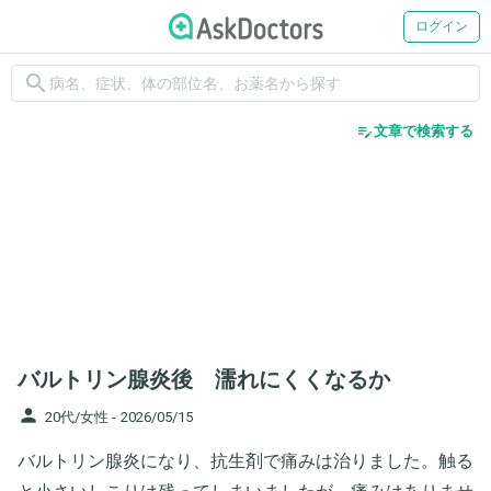
ログイン
search
edit_note
文章で検索する
バルトリン腺炎後 濡れにくくなるか
person
20代/女性 -
2026/05/15
バルトリン腺炎になり、抗生剤で痛みは治りました。触る