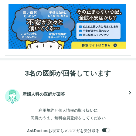
3名の医師が回答しています
navigate_next
産婦人科の医師が回答
利用規約
と
個人情報の取り扱い
に
同意のうえ、無料会員登録をしてください
AskDoctorsお役立ちメルマガを受け取る