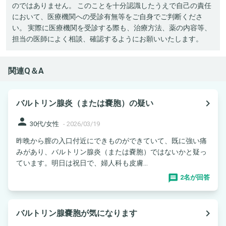
のではありません。 このことを十分認識したうえで自己の責任
において、医療機関への受診有無等をご自身でご判断くださ
い。 実際に医療機関を受診する際も、治療方法、薬の内容等、
担当の医師によく相談、確認するようにお願いいたします。
関連Q＆A
navigate_next
バルトリン腺炎（または嚢胞）の疑い
person
30代/女性
-
2026/03/19
昨晩から膣の入口付近にできものができていて、既に強い痛
みがあり、バルトリン腺炎（または嚢胞）ではないかと疑っ
ています。明日は祝日で、婦人科も皮膚...
2名が回答
navigate_next
バルトリン腺嚢胞が気になります