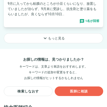
9月に入ってから粘膜のところが小豆くらいになり、放置し
ていましたが治らず、9月末に受診し、抗生剤と塗り薬をも
らいましたが、良くならず10月10日...
1名が回答
keyboard_arrow_down
もっと見る
お探しの情報は、見つかりましたか？
キーワードは、文章より単語をおすすめします。
キーワードの追加や変更をすると、
お探しの情報がヒットするかもしれません
検索しなおす
医師に相談