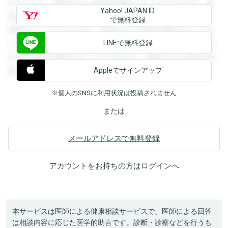
ができます。登録すると回答を閲覧することができます。登
Yahoo! JAPAN ID
録すると回答を閲覧することができます。登録すると回答を
で無料登録
閲覧することができます。登録すると回答を閲覧することが
LINEで無料登録
できます。登録すると回答を閲覧することができます。登録
すると回答を閲覧することができます。登録すると回答を閲
Appleでサインアップ
覧することができます。
※個人のSNSに利用状況は投稿されません
または
メールアドレスで無料登録
アカウントをお持ちの方は
ログイン
へ
本サービスは医師による健康相談サービスで、医師による回答
は相談内容に応じた医学的助言です。診断・診察などを行うも