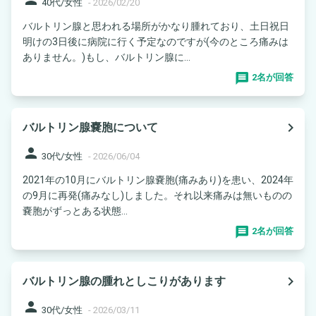
40代/女性
-
2026/02/20
バルトリン腺と思われる場所がかなり腫れており、土日祝日
明けの3日後に病院に行く予定なのですが(今のところ痛みは
ありません。)もし、バルトリン腺に...
2名が回答
navigate_next
バルトリン腺嚢胞について
person
30代/女性
-
2026/06/04
2021年の10月にバルトリン腺嚢胞(痛みあり)を患い、2024年
の9月に再発(痛みなし)しました。それ以来痛みは無いものの
嚢胞がずっとある状態...
2名が回答
navigate_next
バルトリン腺の腫れとしこりがあります
person
30代/女性
-
2026/03/11