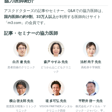
協力医師紹介
アスクドクターズの記事やセミナー、Q&Aでの協力医師は、
国内医師の約9割、33万人以上
が利用する医師向けサイト
「
m3.com
」の会員です。
記事・セミナーの協力医師
白月 遼 先生
森戸 やすみ 先生
法村 尚子 先生
患者目線のクリニック
どうかん山こどもクリニ
高松赤十字病院
ック
横山 啓太郎 先生
堤 多可弘 先生
平野井 啓一 先生
慈恵医大晴海トリトンク
VISION PARTNERメンタル
株式会社メディカル・マ
リニック
クリニック四谷
ジック・ジャパン、平野