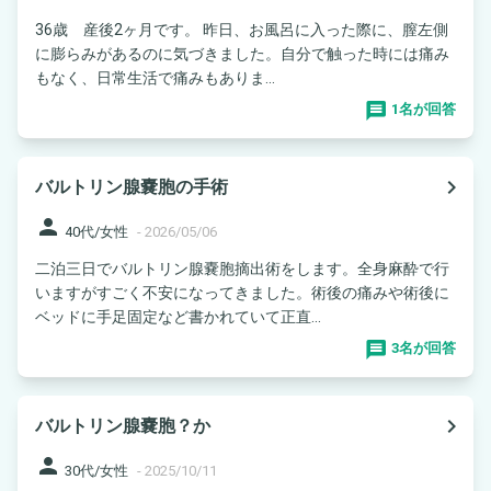
36歳 産後2ヶ月です。 昨日、お風呂に入った際に、膣左側
に膨らみがあるのに気づきました。自分で触った時には痛み
もなく、日常生活で痛みもありま...
1名が回答
navigate_next
バルトリン腺嚢胞の手術
person
40代/女性
-
2026/05/06
二泊三日でバルトリン腺嚢胞摘出術をします。全身麻酔で行
いますがすごく不安になってきました。術後の痛みや術後に
ベッドに手足固定など書かれていて正直...
3名が回答
navigate_next
バルトリン腺嚢胞？か
person
30代/女性
-
2025/10/11