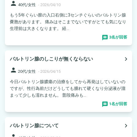
person
40代/女性
-
2026/04/10
もう5年ぐらい膣の入口右側に3センチぐらいのバルトリン腺
嚢胞があります。 痛みはそこまでないですがとても気になり
生理前は大きくなります。 経...
3名が回答
navigate_next
バルトリン腺のしこりが無くならない
person
20代/女性
-
2026/04/15
今日バルトリン腺膿瘍の治療をしてから再発はしていないの
ですが、性行為前だけどうしても腫れて硬くなり分泌液が溜
まって少しも濡れません。 普段痛みも...
1名が回答
navigate_next
バルトリン腺について
person