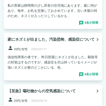
私の実家は静岡県の少し田舎の住宅地にあります。庭に祠が
あり、毎年、お札を交換しておさめています。古い木製の祠
のため、ネズミが入ったりしているかも...
4名が回答
navigate_next
家にネズミが出ました、汚染恐怖、感染症について
person
20代/女性
-
2026/01/11
強迫性障害の者です。 昨日部屋にネズミが出ました。駆除等
の対策はするのですが、感染症を沢山持っているイメージが
強いネズミが家のどこかにいる、色...
6名が回答
navigate_next
【至急】嘔吐物からの空気感染について
person
20代/女性
-
2026/04/19