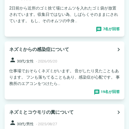
2日前から近所のゴミ捨て場にオムツを入れたゴミ袋が放置
されています。収集日ではない為、しばらくそのままにされ
ています。 もし、そのオムツの中身...
7名が回答
navigate_next
ネズミからの感染症について
person
30代/女性
-
2026/05/20
仕事場でおそらくネズミがいます。 音がしたり見たこともあ
ります。 フンも落ちてることもあり、感染症が心配です。 事
務所のエアコンをつけたら...
19名が回答
navigate_next
ネズミとコウモリの糞について
person
30代/男性
-
2025/08/27