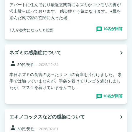
アパートに住んでおり最近玄関前にネズミかコウモリの糞が
沢山散らばっております。 感染症とう気になります。 ●糞を
踏んだ靴で家の玄関に入った場...
10名が回答
1人が参考になったと投票
navigate_next
ネズミの感染症について
person
30代/男性
-
2025/12/24
本日ネズミの食害のあったリンゴの倉庫を片付けました。 素
手では触っていませんが、手袋を着けてリンゴを処分しまし
たが、マスクを着けていませんでし...
10名が回答
navigate_next
エキノコックスなどの感染について
person
60代/男性
-
2026/02/01