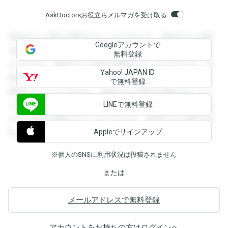
AskDoctorsお役立ちメルマガを受け取る
登録すると回答を閲覧することができます。登録すると回答
Googleアカウントで
を閲覧することができます。登録すると回答を閲覧すること
無料登録
ができます。登録すると回答を閲覧することができます。登
Yahoo! JAPAN ID
録すると回答を閲覧することができます。登録すると回答を
で無料登録
閲覧することができます。登録すると回答を閲覧することが
LINEで無料登録
できます。登録すると回答を閲覧することができます。登録
すると回答を閲覧することができます。登録すると回答を閲
Appleでサインアップ
覧することができます。
※個人のSNSに利用状況は投稿されません
または
メールアドレスで無料登録
アカウントをお持ちの方は
ログイン
へ