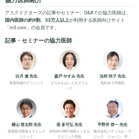
アスクドクターズの記事やセミナー、Q&Aでの協力医師は、
国内医師の約9割、33万人以上
が利用する医師向けサイト
「
m3.com
」の会員です。
記事・セミナーの協力医師
白月 遼 先生
森戸 やすみ 先生
法村 尚子 先生
患者目線のクリニック
どうかん山こどもクリニ
高松赤十字病院
ック
横山 啓太郎 先生
堤 多可弘 先生
平野井 啓一 先生
慈恵医大晴海トリトンク
VISION PARTNERメンタル
株式会社メディカル・マ
リニック
クリニック四谷
ジック・ジャパン、平野