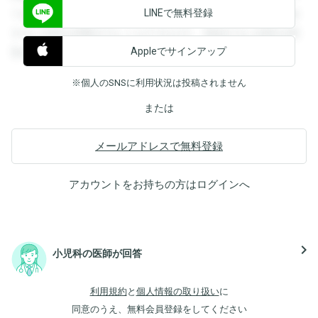
LINEで無料登録
できます。登録すると回答を閲覧することができます。登録
すると回答を閲覧することができます。登録すると回答を閲
Appleでサインアップ
覧することができます。
※個人のSNSに利用状況は投稿されません
または
メールアドレスで無料登録
アカウントをお持ちの方は
ログイン
へ
navigate_next
小児科の医師が回答
利用規約
と
個人情報の取り扱い
に
同意のうえ、無料会員登録をしてください