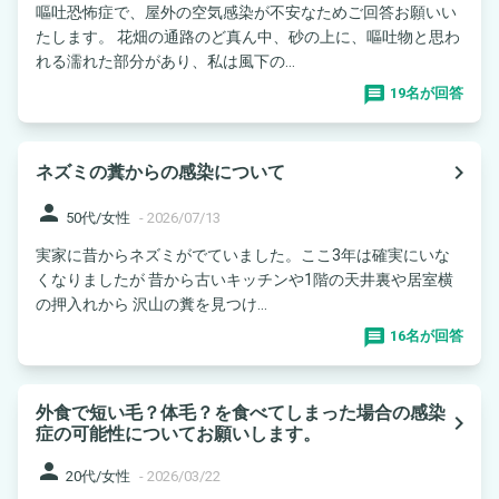
嘔吐恐怖症で、屋外の空気感染が不安なためご回答お願いい
たします。 花畑の通路のど真ん中、砂の上に、嘔吐物と思わ
れる濡れた部分があり、私は風下の...
19名が回答
navigate_next
ネズミの糞からの感染について
person
50代/女性
-
2026/07/13
実家に昔からネズミがでていました。ここ3年は確実にいな
くなりましたが 昔から古いキッチンや1階の天井裏や居室横
の押入れから 沢山の糞を見つけ...
16名が回答
外食で短い毛？体毛？を食べてしまった場合の感染
navigate_next
症の可能性についてお願いします。
person
20代/女性
-
2026/03/22