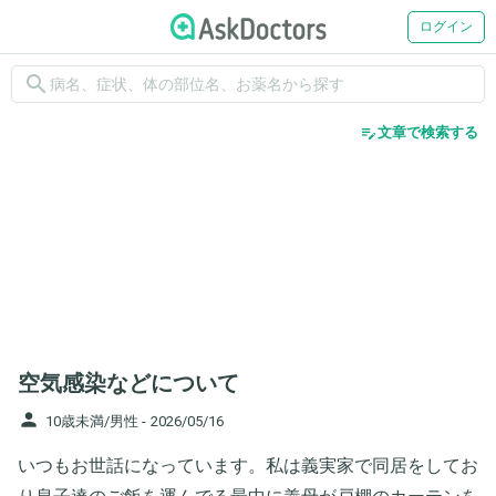
ログイン
search
edit_note
文章で検索する
空気感染などについて
person
10歳未満/男性 -
2026/05/16
いつもお世話になっています。私は義実家で同居をしてお