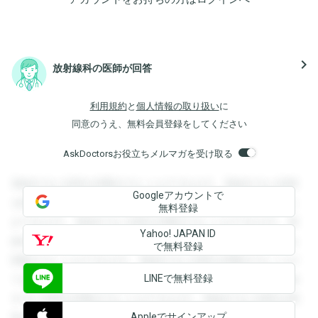
navigate_next
放射線科の医師が回答
利用規約
と
個人情報の取り扱い
に
同意のうえ、無料会員登録をしてください
AskDoctorsお役立ちメルマガを受け取る
登録すると回答を閲覧することができます。登録すると回答
Googleアカウントで
を閲覧することができます。登録すると回答を閲覧すること
無料登録
ができます。登録すると回答を閲覧することができます。登
Yahoo! JAPAN ID
録すると回答を閲覧することができます。登録すると回答を
で無料登録
閲覧することができます。登録すると回答を閲覧することが
LINEで無料登録
できます。登録すると回答を閲覧することができます。登録
すると回答を閲覧することができます。登録すると回答を閲
Appleでサインアップ
覧することができます。