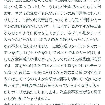
り息子達のご飯を運んでる最中に義母が戸棚のカーテンを
開け中を漁っていました。うちはど田舎でネズミもよく出
ます。ネズミの糞なども床やカーテンのある戸棚にあった
りします。ご飯の時間帯は汚いのでそこら辺の掃除やカー
テンの開け閉めをしないで。と伝えているのですが毎回嫌
がらせかのように何かをしてきます。ネズミの毛がまって
入ったんじゃないか…ネズミの糞の菌が入ったんじゃない
かと不安で仕方ありません。ご飯を運ぶタイミングでカー
テンを持ち上げ中の物を出して居たので体でガードはしま
したが空気感染や毛がまって入ってなどでの感染症が心配
です。糞を見つけると毎回マスクと手袋を付けガムテープ
で取った後ビニール袋に入れてから外のゴミ袋に捨てるよ
うにはしているのですが全部が全部取り切れていないとは
思います…戸棚の中には昔から入っているような物があっ
たりホコリがあたっりもします。私自身不安感が強く息子
たちが心配でたまりません。