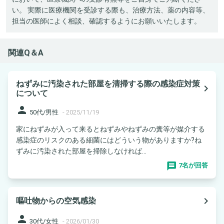
い。 実際に医療機関を受診する際も、治療方法、薬の内容等、
担当の医師によく相談、確認するようにお願いいたします。
関連Q＆A
ねずみに汚染された部屋を清掃する際の感染症対策
navigate_next
について
person
50代/男性
-
2025/11/19
家にねずみが入って来るとねずみやねずみの糞等が媒介する
感染症のリスクのある細菌にはどういう物がありますか?ね
ずみに汚染された部屋を掃除しなければ...
7名が回答
navigate_next
嘔吐物からの空気感染
person
30代/女性
-
2026/01/30