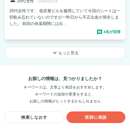
20代/女性
-
2026/01/24
20代女性です。 低容量ピルを服用していて今回のシートは一
切飲み忘れていないのですが一昨日から不正出血が発生しま
した。 前回の休薬期間には出...
4名が回答
keyboard_arrow_down
もっと見る
お探しの情報は、見つかりましたか？
キーワードは、文章より単語をおすすめします。
キーワードの追加や変更をすると、
お探しの情報がヒットするかもしれません
検索しなおす
医師に相談