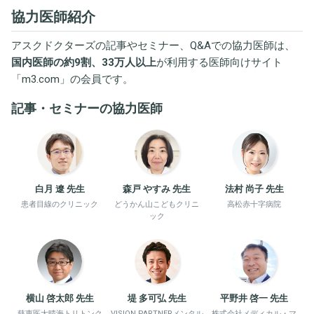
協力医師紹介
アスクドクターズの記事やセミナー、Q&Aでの協力医師は、
国内医師の約9割、33万人以上
が利用する医師向けサイト
「
m3.com
」の会員です。
記事・セミナーの協力医師
白月 遼 先生
森戸 やすみ 先生
法村 尚子 先生
患者目線のクリニック
どうかん山こどもクリニ
高松赤十字病院
ック
横山 啓太郎 先生
堤 多可弘 先生
平野井 啓一 先生
慈恵医大晴海トリトンク
VISION PARTNERメンタル
株式会社メディカル・マ