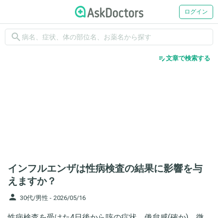
ログイン
search
edit_note
文章で検索する
インフルエンザは性病検査の結果に影響を与
えますか？
person
30代/男性 -
2026/05/16
性病検査を受けた4日後から咳の症状、倦怠感(確か)、微