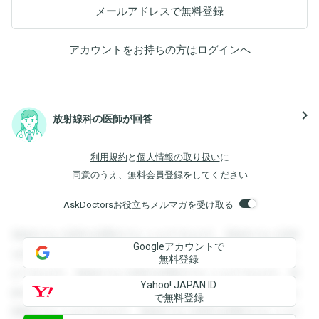
メールアドレスで無料登録
アカウントをお持ちの方は
ログイン
へ
navigate_next
放射線科の医師が回答
利用規約
と
個人情報の取り扱い
に
同意のうえ、無料会員登録をしてください
AskDoctorsお役立ちメルマガを受け取る
登録すると回答を閲覧することができます。登録すると回答
Googleアカウントで
を閲覧することができます。登録すると回答を閲覧すること
無料登録
ができます。登録すると回答を閲覧することができます。登
Yahoo! JAPAN ID
録すると回答を閲覧することができます。登録すると回答を
で無料登録
閲覧することができます。登録すると回答を閲覧することが