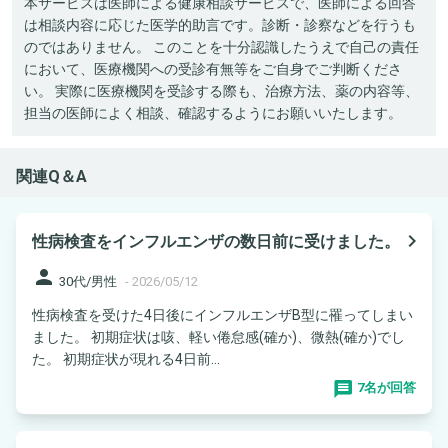
本サービスは医師による健康相談サービスで、医師による回答
は相談内容に応じた医学的助言です。診断・診察などを行うも
のではありません。 このことを十分認識したうえで自己の責任
において、医療機関への受診有無等をご自身でご判断くださ
い。 実際に医療機関を受診する際も、治療方法、薬の内容等、
担当の医師によく相談、確認するようにお願いいたします。
関連Q＆A
navigate_next
性病検査をインフルエンザの数日前に受けました。
person
30代/男性
-
2026/05/12
性病検査を受けた4日後にインフルエンザB型に罹ってしまい
ました。 初期症状は咳、軽い倦怠感(確か)、微熱(確か)でし
た。 初期症状が現れる4日前...
7名が回答