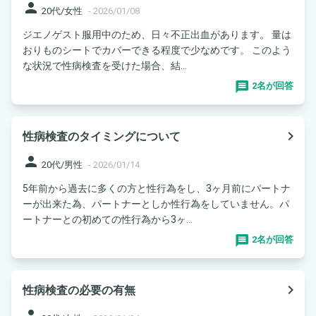
person
20代/女性
-
2026/01/08
ジエノゲスト服用中のため、日々不正出血があります。 量は
おりものシートでカバーできる程度で少なめです。 このよう
な状況で性病検査を受けた場合、結...
2名が回答
navigate_next
性病検査のタイミングについて
person
20代/男性
-
2026/01/14
5年前から過去に多くの方と性行為をし、3ヶ月前にパートナ
ーが出来た為、パートナーとしか性行為をしていません。パ
ートナーとの初めての性行為から3ヶ...
2名が回答
navigate_next
性病検査の必要の有無
person