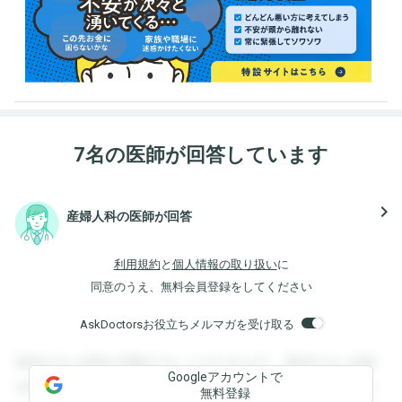
7名の医師が回答しています
navigate_next
産婦人科の医師が回答
利用規約
と
個人情報の取り扱い
に
同意のうえ、無料会員登録をしてください
AskDoctorsお役立ちメルマガを受け取る
登録すると回答を閲覧することができます。登録すると回答
Googleアカウントで
を閲覧することができます。登録すると回答を閲覧すること
無料登録