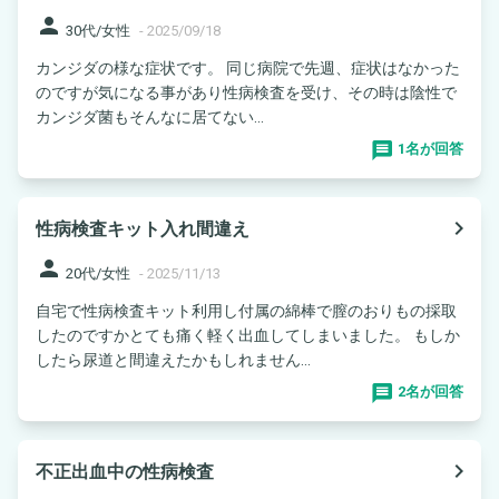
person
30代/女性
-
2025/09/18
カンジダの様な症状です。 同じ病院で先週、症状はなかった
のですが気になる事があり性病検査を受け、その時は陰性で
カンジダ菌もそんなに居てない...
1名が回答
navigate_next
性病検査キット入れ間違え
person
20代/女性
-
2025/11/13
自宅で性病検査キット利用し付属の綿棒で膣のおりもの採取
したのですかとても痛く軽く出血してしまいました。 もしか
したら尿道と間違えたかもしれません...
2名が回答
navigate_next
不正出血中の性病検査