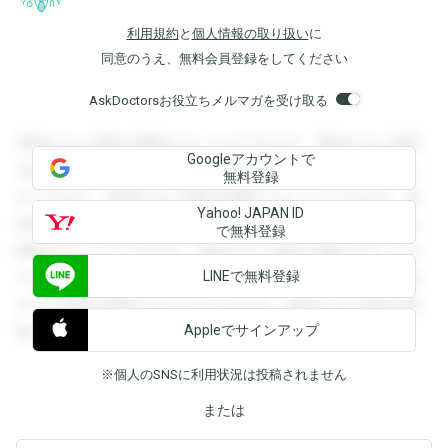
利用規約
と
個人情報の取り扱い
に
同意のうえ、無料会員登録をしてください
AskDoctorsお役立ちメルマガを受け取る
登録すると回答を閲覧することができます。登録すると回答
Googleアカウントで
を閲覧することができます。登録すると回答を閲覧すること
無料登録
ができます。登録すると回答を閲覧することができます。登
Yahoo! JAPAN ID
録すると回答を閲覧することができます。登録すると回答を
で無料登録
閲覧することができます。登録すると回答を閲覧することが
LINEで無料登録
できます。登録すると回答を閲覧することができます。登録
すると回答を閲覧することができます。登録すると回答を閲
Appleでサインアップ
覧することができます。
※個人のSNSに利用状況は投稿されません
または