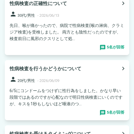
navigate_next
性病検査の正確性について
person
30代/男性
-
2026/06/13
先日、喉が痛かったので、病院で性病検査(喉の淋病、クラミ
ジア検査)を受検しました。 両方とも陰性だったのですが、
検査前日に風邪のクスリとして処...
5名が回答
navigate_next
性病検査を行うかどうかについて
person
20代/男性
-
2026/06/09
6/5にコンドームをつけずに性行為をしました。かなり早い
段階ではあるのですが心配なので明日性病検査にいくのです
が、キスを1秒もしないほど唾液のつ...
5名が回答
navigate_next
性病検査を受けるタイミングについて