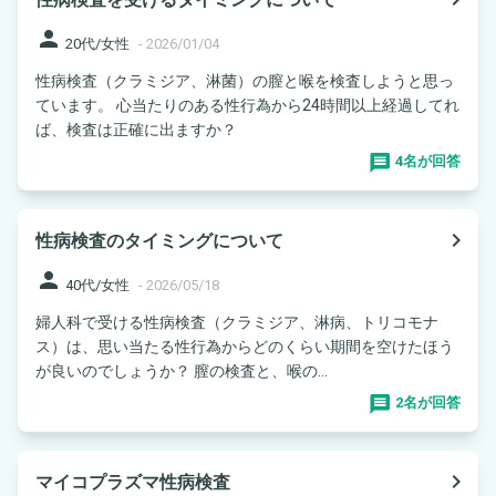
person
20代/女性
-
2026/01/04
性病検査（クラミジア、淋菌）の膣と喉を検査しようと思っ
ています。 心当たりのある性行為から24時間以上経過してれ
ば、検査は正確に出ますか？
4名が回答
navigate_next
性病検査のタイミングについて
person
40代/女性
-
2026/05/18
婦人科で受ける性病検査（クラミジア、淋病、トリコモナ
ス）は、思い当たる性行為からどのくらい期間を空けたほう
が良いのでしょうか？ 膣の検査と、喉の...
2名が回答
navigate_next
マイコプラズマ性病検査