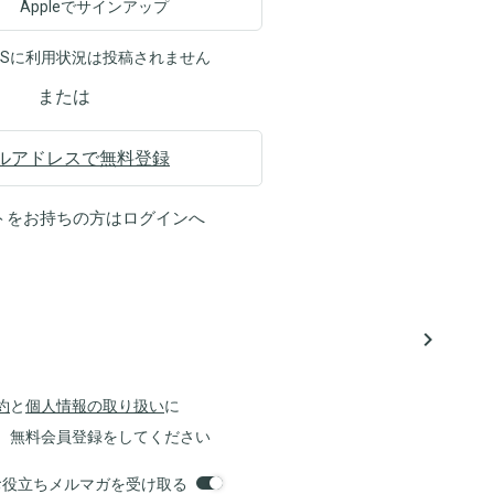
Appleでサインアップ
NSに利用状況は投稿されません
または
ルアドレスで無料登録
トをお持ちの方は
ログイン
へ
navigate_next
約
と
個人情報の取り扱い
に
、無料会員登録をしてください
orsお役立ちメルマガを受け取る