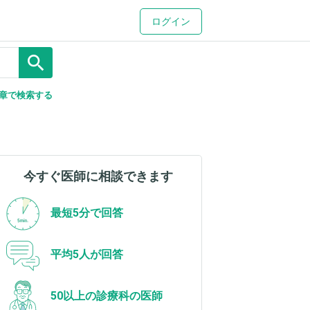
ログイン
search
章で検索する
今すぐ医師に相談できます
最短5分で回答
平均5人が回答
50以上の診療科の医師