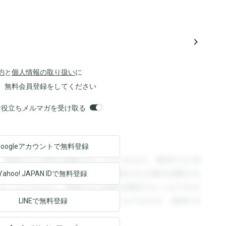
navigate_next
約
と
個人情報の取り扱い
に
、無料会員登録をしてください
orsお役立ちメルマガを受け取る
Googleアカウントで
無料登録
。登録すると回答を閲覧することができます。登録すると回
回答を閲覧することができます。登録すると回答を閲覧する
Yahoo! JAPAN ID
で無料登録
ることができます。登録すると回答を閲覧することができま
ます。登録すると回答を閲覧することができます。登録する
LINEで無料登録