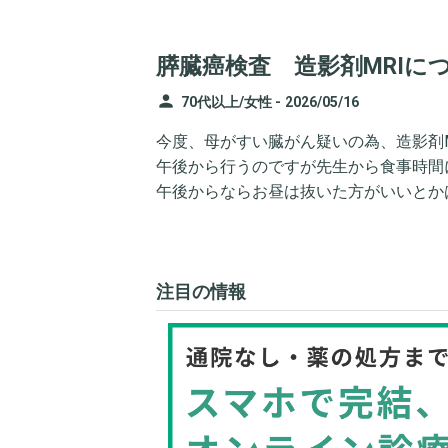
膵臓癌検査 造影剤MRIに
person
70代以上/女性 -
2026/05/16
今度、母がすい臓がん疑いの為、造影剤M
午後から行うのですが先生から食事時間
午後からならお昼は抜いた方がいいとか
注目の情報