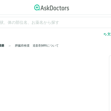
edit_note
文
腫瘍
膵臓癌検査 造影剤MRIについて