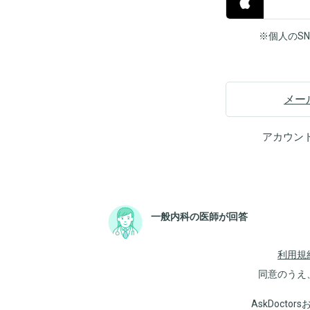
※個人のS
メー
アカウン
一般内科の医師が回答
利用規
同意のうえ
AskDoct