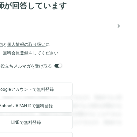
師が回答しています
navigate_next
約
と
個人情報の取り扱い
に
、無料会員登録をしてください
orsお役立ちメルマガを受け取る
Googleアカウントで
無料登録
。登録すると回答を閲覧することができます。登録すると回
回答を閲覧することができます。登録すると回答を閲覧する
Yahoo! JAPAN ID
で無料登録
ることができます。登録すると回答を閲覧することができま
ます。登録すると回答を閲覧することができます。登録する
LINEで無料登録