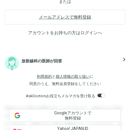
または
メールアドレスで無料登録
アカウントをお持ちの方は
ログイン
へ
navigate_next
放射線科の医師が回答
利用規約
と
個人情報の取り扱い
に
同意のうえ、無料会員登録をしてください
AskDoctorsお役立ちメルマガを受け取る
登録すると回答を閲覧することができます。登録すると回答
Googleアカウントで
を閲覧することができます。登録すると回答を閲覧すること
無料登録
ができます。登録すると回答を閲覧することができます。登
Yahoo! JAPAN ID