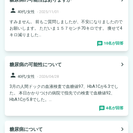
person
40代/女性
-
2025/11/01
すみません。 前もご質問しましたが、不安になりましたので
お願いします。 ただいま１５７センチ70キロです。 痩せて4
キロ減りました...
10名が回答
navigate_next
糖尿病の可能性について
person
40代/女性
-
2026/04/28
3月の人間ドックの血液検査で血糖値97、HbA1Cが6.3でし
た。 本日かかりつけの病院で指先での検査で血糖値92、
HbA1Cが5.8でした。...
4名が回答
navigate_next
糖尿病について