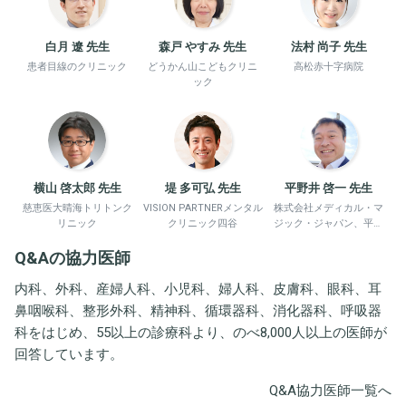
白月 遼 先生
森戸 やすみ 先生
法村 尚子 先生
患者目線のクリニック
どうかん山こどもクリニ
高松赤十字病院
ック
横山 啓太郎 先生
堤 多可弘 先生
平野井 啓一 先生
慈恵医大晴海トリトンク
VISION PARTNERメンタル
株式会社メディカル・マ
リニック
クリニック四谷
ジック・ジャパン、平野
井労働衛生コンサルタン
Q&Aの協力医師
ト事務所
内科、外科、産婦人科、小児科、婦人科、皮膚科、眼科、耳
鼻咽喉科、整形外科、精神科、循環器科、消化器科、呼吸器
科をはじめ、55以上の診療科より、のべ8,000人以上の医師が
回答しています。
Q&A協力医師一覧へ