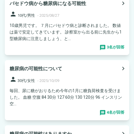
navigate_next
バセドウ病から糖尿病になる可能性
person
10代/男性
-
2025/08/27
10歳男児です。 ７月にバセドウ病と診断されました。 数値
は薬で安定してきています。 診察室から出る前に先生から1
型糖尿病に注意しましょう、と...
3名が回答
navigate_next
糖尿病の可能性について
person
30代/女性
-
2025/10/09
毎回、尿に糖がおりるため今年の1月に糖負荷検査を受けま
した。 血糖 空腹 84 30分 127 60分 130 120分 96 インスリン
空...
4名が回答
navigate_next
糖尿病の可能性はありますか