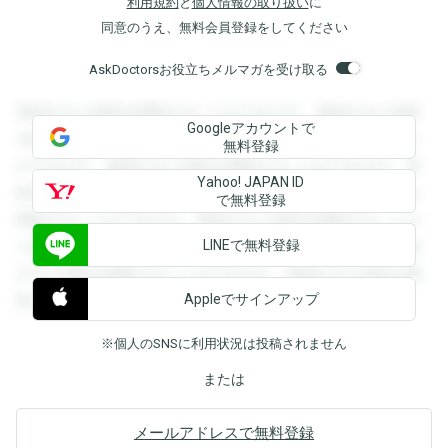
利用規約
と
個人情報の取り扱い
に
同意のうえ、無料会員登録をしてください
AskDoctorsお役立ちメルマガを受け取る
登録すると回答を閲覧することができます。登録すると回答
Googleアカウントで
を閲覧することができます。登録すると回答を閲覧すること
無料登録
ができます。登録すると回答を閲覧することができます。登
Yahoo! JAPAN ID
録すると回答を閲覧することができます。登録すると回答を
で無料登録
閲覧することができます。登録すると回答を閲覧することが
LINEで無料登録
できます。登録すると回答を閲覧することができます。登録
すると回答を閲覧することができます。登録すると回答を閲
Appleでサインアップ
覧することができます。
※個人のSNSに利用状況は投稿されません
または
メールアドレスで無料登録