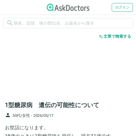
ログイン
search
edit_note
文章で検索する
1型糖尿病 遺伝の可能性について
person
30代/女性 -
2026/05/17
お世話になります。