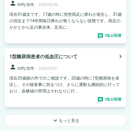
person
30代/女性
-
2026/02/06
現在31歳女です。17歳の時に突然両足に痺れが発生し、31歳
の現在まで14年間毎日痺れが無くならない状態です。両足の
かかとから足の裏全体、足先に...
7名が回答
navigate_next
1型糖尿病患者の低血圧について
person
20代/女性
-
2026/04/21
現在25歳娘の件でのご相談です。20歳の時に1型糖尿病を発
症し、その後食事に気をつけ、さらに運動も継続的に行って
おり、血糖値の管理はそれなりに行...
7名が回答
keyboard_arrow_down
もっと見る