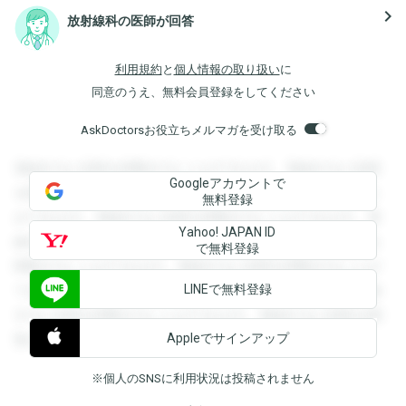
navigate_next
放射線科の医師が回答
利用規約
と
個人情報の取り扱い
に
同意のうえ、無料会員登録をしてください
AskDoctorsお役立ちメルマガを受け取る
登録すると回答を閲覧することができます。登録すると回答
Googleアカウントで
を閲覧することができます。登録すると回答を閲覧すること
無料登録
ができます。登録すると回答を閲覧することができます。登
Yahoo! JAPAN ID
録すると回答を閲覧することができます。登録すると回答を
で無料登録
閲覧することができます。登録すると回答を閲覧することが
LINEで無料登録
できます。登録すると回答を閲覧することができます。登録
すると回答を閲覧することができます。登録すると回答を閲
Appleでサインアップ
覧することができます。
※個人のSNSに利用状況は投稿されません