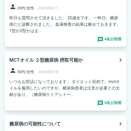
person
20代/女性
-
2025/09/11
昨日も質問させて頂きました。 25歳女です。 一昨日、糖尿
病だと診断されました。 血液検査の結果は載せておきます。
1型か2型かはま...
4名が回答
navigate_next
MCTオイル ２型糖尿病 摂取可能か
person
50代/女性
-
2026/03/18
いつもお世話になっております。 ダイエット目的で、mctオ
イルを服用したいのですが、糖尿病患者は注意が必要との文
献があり、（糖尿病ケトアシドー...
5名が回答
navigate_next
糖尿病の可能性について