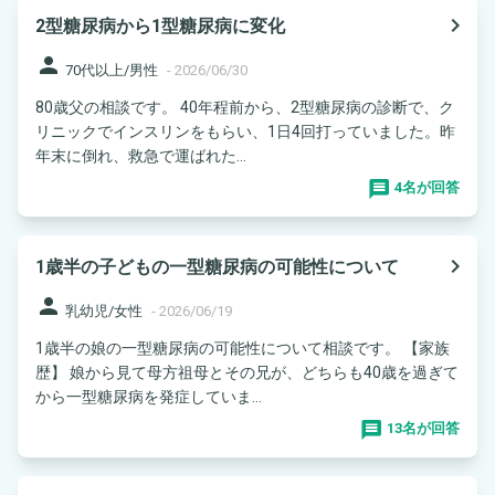
navigate_next
2型糖尿病から1型糖尿病に変化
person
70代以上/男性
-
2026/06/30
80歳父の相談です。 40年程前から、2型糖尿病の診断で、ク
リニックでインスリンをもらい、1日4回打っていました。昨
年末に倒れ、救急で運ばれた...
4名が回答
navigate_next
1歳半の子どもの一型糖尿病の可能性について
person
乳幼児/女性
-
2026/06/19
1歳半の娘の一型糖尿病の可能性について相談です。 【家族
歴】 娘から見て母方祖母とその兄が、どちらも40歳を過ぎて
から一型糖尿病を発症していま...
13名が回答