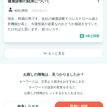
navigate_next
健康診断の結果について
person
40代/男性
-
2026/02/13
現在、40歳の男です。会社の健康診断でコレステロール値と
肝機能が高く、今後投薬が必要なのかどうか相談させていた
だければと思います。 総コレステ...
9名が回答
keyboard_arrow_down
もっと見る
お探しの情報は、見つかりましたか？
キーワードは、文章より単語をおすすめします。
キーワードの追加や変更をすると、
お探しの情報がヒットするかもしれません
検索しなおす
医師に相談