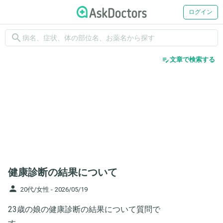
ログイン
search
edit_note
文章で検索する
健康診断の結果について
person
20代/女性 -
2026/05/19
23歳の娘の健康診断の結果について質問で