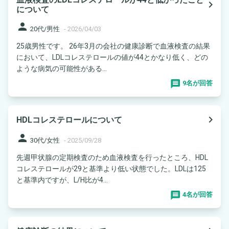
navigate_next
について
person
20代/男性
-
2026/04/03
25歳男性です。 26年3月の会社の健康診断で血液検査の結果
において、LDLコレステロールの値が44とかなり低く、どの
ような病気の可能性がある...
9名が回答
navigate_next
HDLコレステロールについて
person
30代/女性
-
2025/09/28
先週甲状腺の定期検査のため血液検査を行ったところ、HDL
コレステロールが29と基準より低い状態でした。LDLは125
と基準内ですが、L/H比が4...
4名が回答