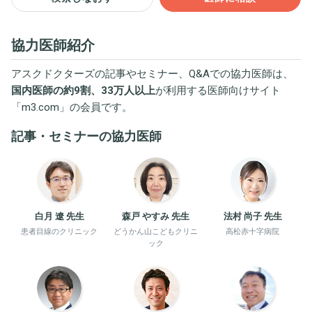
協力医師紹介
アスクドクターズの記事やセミナー、Q&Aでの協力医師は、
国内医師の約9割、33万人以上
が利用する医師向けサイト
「
m3.com
」の会員です。
記事・セミナーの協力医師
白月 遼 先生
森戸 やすみ 先生
法村 尚子 先生
患者目線のクリニック
どうかん山こどもクリニ
高松赤十字病院
ック