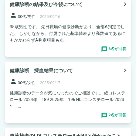
navigate_next
健康診断の結果及び今後について
person
30代/男性
-
2025/09/16
35歳男性です。 先日職場の健康診断があり、全部A判定でし
た。 しかしながら、付属された基準値表より高数値であるに
もかかわらずA判定項目もあ...
6名が回答
navigate_next
健康診断 採血結果について
person
30代/女性
-
2025/09/17
健康診断のデータが気になったのでご相談です。 総コレステ
ロール 2024年 189 2025年 196 HDLコレステロール 2023
年 ...
2名が回答
血液検査のLDLコレステロールが44と低かったこと