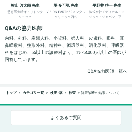
横山 啓太郎 先生
堤 多可弘 先生
平野井 啓一 先生
慈恵医大晴海トリトンク
VISION PARTNERメンタル
株式会社メディカル・マ
リニック
クリニック四谷
ジック・ジャパン、平野
井労働衛生コンサルタン
Q&Aの協力医師
ト事務所
内科、外科、産婦人科、小児科、婦人科、皮膚科、眼科、耳
鼻咽喉科、整形外科、精神科、循環器科、消化器科、呼吸器
科をはじめ、55以上の診療科より、のべ8,000人以上の医師が
回答しています。
Q&A協力医師一覧へ
トップ
カテゴリ一覧
検査･薬
検査
健康診断の結果について
よくあるご質問