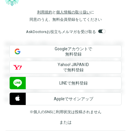
利用規約
と
個人情報の取り扱い
に
同意のうえ、無料会員登録をしてください
AskDoctorsお役立ちメルマガを受け取る
登録すると回答を閲覧することができます。登録すると回答
Googleアカウントで
を閲覧することができます。登録すると回答を閲覧すること
無料登録
ができます。登録すると回答を閲覧することができます。登
Yahoo! JAPAN ID
録すると回答を閲覧することができます。登録すると回答を
で無料登録
閲覧することができます。登録すると回答を閲覧することが
LINEで無料登録
できます。登録すると回答を閲覧することができます。登録
すると回答を閲覧することができます。登録すると回答を閲
Appleでサインアップ
覧することができます。
※個人のSNSに利用状況は投稿されません
または