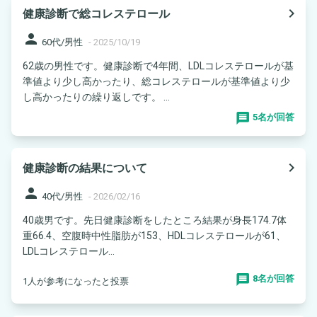
navigate_next
健康診断で総コレステロール
person
60代/男性
-
2025/10/19
62歳の男性です。健康診断で4年間、LDLコレステロールが基
準値より少し高かったり、総コレステロールが基準値より少
し高かったりの繰り返しです。 ...
5名が回答
navigate_next
健康診断の結果について
person
40代/男性
-
2026/02/16
40歳男です。先日健康診断をしたところ結果が身長174.7体
重66.4、空腹時中性脂肪が153、HDLコレステロールが61、
LDLコレステロール...
8名が回答
1人が参考になったと投票