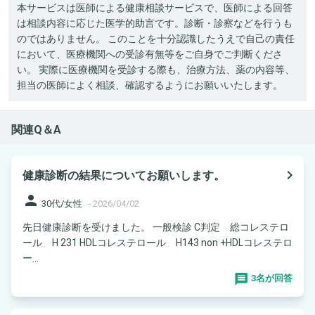
本サービスは医師による健康相談サービスで、医師による回答
は相談内容に応じた医学的助言です。診断・診察などを行うも
のではありません。 このことを十分認識したうえで自己の責任
において、医療機関への受診有無等をご自身でご判断くださ
い。 実際に医療機関を受診する際も、治療方法、薬の内容等、
担当の医師によく相談、確認するようにお願いいたします。
関連Q＆A
navigate_next
健康診断の結果についてお願いします。
person
30代/女性
-
2026/04/02
先日健康診断を受けました。 一般検診 C判定 総コレステロ
ール H 231 HDLコレステロール H143 non +HDLコレステロ
ー...
3名が回答