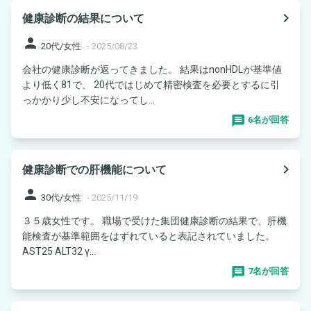
navigate_next
健康診断の結果について
person
20代/女性
-
2025/08/23
会社の健康診断が返ってきました。 結果はnonHDLが基準値
より低く81で、 20代ではじめて精密検査を必要とするに引
っかかり少し不安になってし...
6名が回答
navigate_next
健康診断での肝機能について
person
30代/女性
-
2025/11/19
３５歳女性です。 職場で受けた集団健康診断の結果で、肝機
能検査が基準範囲をはずれていると表記されていました。
AST25 ALT32 γ...
7名が回答