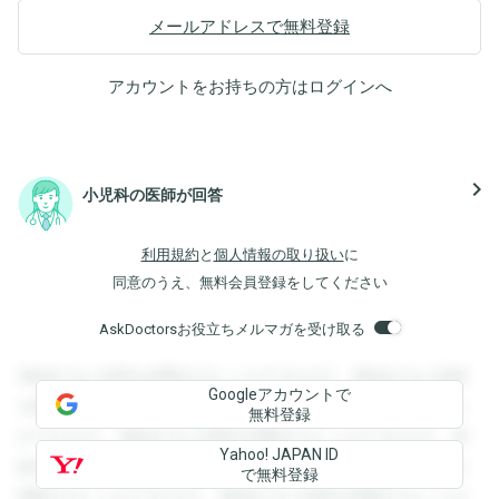
メールアドレスで無料登録
アカウントをお持ちの方は
ログイン
へ
navigate_next
小児科の医師が回答
利用規約
と
個人情報の取り扱い
に
同意のうえ、無料会員登録をしてください
AskDoctorsお役立ちメルマガを受け取る
登録すると回答を閲覧することができます。登録すると回答
Googleアカウントで
を閲覧することができます。登録すると回答を閲覧すること
無料登録
ができます。登録すると回答を閲覧することができます。登
Yahoo! JAPAN ID
録すると回答を閲覧することができます。登録すると回答を
で無料登録
閲覧することができます。登録すると回答を閲覧することが