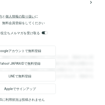
navigate_next
約
と
個人情報の取り扱い
に
、無料会員登録をしてください
orsお役立ちメルマガを受け取る
Googleアカウントで
無料登録
。登録すると回答を閲覧することができます。登録すると回
回答を閲覧することができます。登録すると回答を閲覧する
Yahoo! JAPAN ID
で無料登録
ることができます。登録すると回答を閲覧することができま
ます。登録すると回答を閲覧することができます。登録する
LINEで無料登録
Appleでサインアップ
NSに利用状況は投稿されません