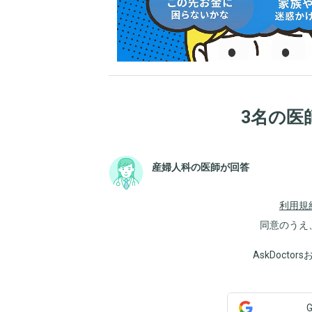
3名の医
産婦人科の医師が回答
利用規
同意のうえ
AskDoct