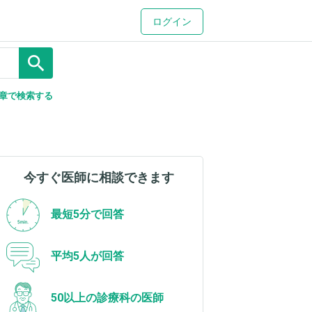
ログイン
search
章で検索する
今すぐ医師に相談できます
最短5分で回答
平均5人が回答
50以上の診療科の医師