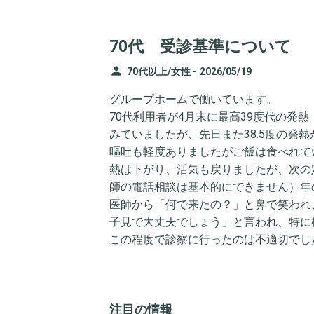
70代 受診基準について
person
70代以上/女性 -
2026/05/19
グループホームで働いています。
70代利用者が4月末に最高39度代の発
みていましたが、先日また38.5度の発
嘔吐も軽度ありましたがご飯は食べれて
熱は下がり、活気も戻りましたが、次の
師の電話相談は基本的にできません）年
医師から「何で来たの？」と鼻で笑われ
子見で大丈夫でしょう」と言われ、特に
この程度で診察に行ったのは不適切でし
注目の情報