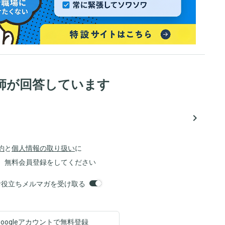
師が回答しています
navigate_next
約
と
個人情報の取り扱い
に
、無料会員登録をしてください
orsお役立ちメルマガを受け取る
Googleアカウントで
無料登録