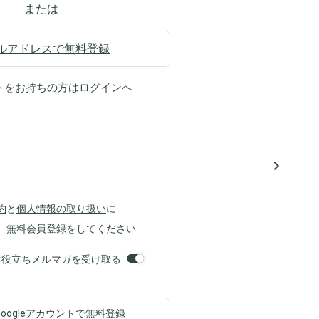
または
ルアドレスで無料登録
トをお持ちの方は
ログイン
へ
navigate_next
約
と
個人情報の取り扱い
に
、無料会員登録をしてください
orsお役立ちメルマガを受け取る
Googleアカウントで
無料登録