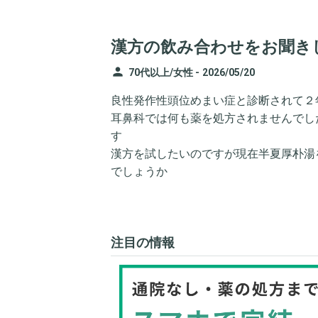
漢方の飲み合わせをお聞き
person
70代以上/女性 -
2026/05/20
良性発作性頭位めまい症と診断されて２
耳鼻科では何も薬を処方されませんでし
す
漢方を試したいのですが現在半夏厚朴湯
でしょうか
注目の情報