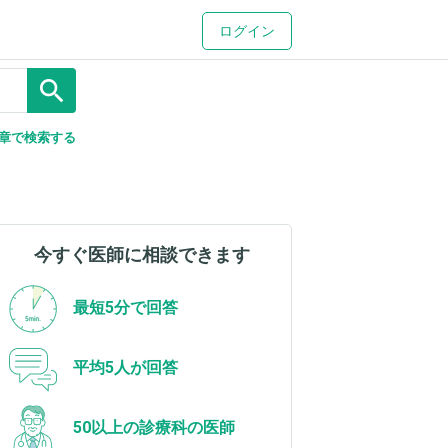
ログイン
search
章で検索する
今すぐ医師に相談できます
最短5分で回答
平均5人が回答
50以上の診療科の医師