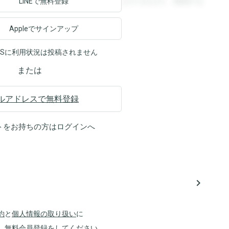
ます。登録すると回答を閲覧することができます。登録する
LINEで無料登録
Appleでサインアップ
NSに利用状況は投稿されません
または
ルアドレスで無料登録
トをお持ちの方は
ログイン
へ
navigate_next
約
と
個人情報の取り扱い
に
、無料会員登録をしてください