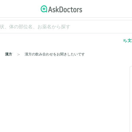
edit_note
文
漢方
漢方の飲み合わせをお聞きしたいです