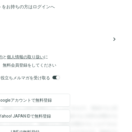
トをお持ちの方は
ログイン
へ
navigate_next
約
と
個人情報の取り扱い
に
、無料会員登録をしてください
orsお役立ちメルマガを受け取る
Googleアカウントで
無料登録
。登録すると回答を閲覧することができます。登録すると回
回答を閲覧することができます。登録すると回答を閲覧する
Yahoo! JAPAN ID
で無料登録
ることができます。登録すると回答を閲覧することができま