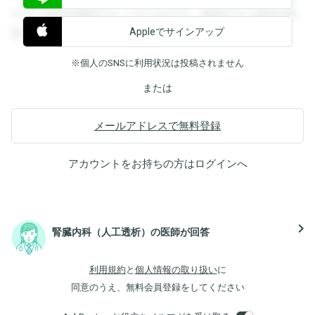
すると回答を閲覧することができます。登録すると回答を閲
Appleでサインアップ
覧することができます。
※個人のSNSに利用状況は投稿されません
または
メールアドレスで無料登録
アカウントをお持ちの方は
ログイン
へ
navigate_next
腎臓内科（人工透析）の医師が回答
利用規約
と
個人情報の取り扱い
に
同意のうえ、無料会員登録をしてください