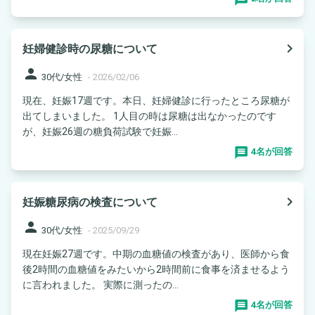
navigate_next
妊婦健診時の尿糖について
person
30代/女性
-
2026/02/06
現在、妊娠17週です。本日、妊婦健診に行ったところ尿糖が
出てしまいました。 1人目の時は尿糖は出なかったのです
が、妊娠26週の糖負荷試験で妊娠...
4名が回答
navigate_next
妊娠糖尿病の検査について
person
30代/女性
-
2025/09/29
現在妊娠27週です。中期の血糖値の検査があり、医師から食
後2時間の血糖値をみたいから2時間前に食事を済ませるよう
に言われました。 実際に測ったの...
4名が回答