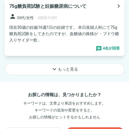
navigate_next
75g糖負荷試験と妊娠糖尿病について
person
30代/女性
-
2025/11/01
現在30歳の妊娠16週1日の妊婦です。 本日産婦人科にて75g
糖負荷試験をしてきたのですが、血糖値の推移が ・ブドウ糖
入りサイダー飲...
4名が回答
keyboard_arrow_down
もっと見る
お探しの情報は、見つかりましたか？
キーワードは、文章より単語をおすすめします。
キーワードの追加や変更をすると、
お探しの情報がヒットするかもしれません