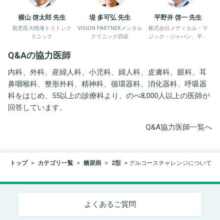
横山 啓太郎 先生
堤 多可弘 先生
平野井 啓一 先生
慈恵医大晴海トリトンク
VISION PARTNERメンタル
株式会社メディカル・マ
リニック
クリニック四谷
ジック・ジャパン、平野
井労働衛生コンサルタン
Q&Aの協力医師
ト事務所
内科、外科、産婦人科、小児科、婦人科、皮膚科、眼科、耳
鼻咽喉科、整形外科、精神科、循環器科、消化器科、呼吸器
科をはじめ、55以上の診療科より、のべ8,000人以上の医師が
回答しています。
Q&A協力医師一覧へ
トップ
カテゴリ一覧
糖尿病
2型
グルコースチャレンジについて
よくあるご質問