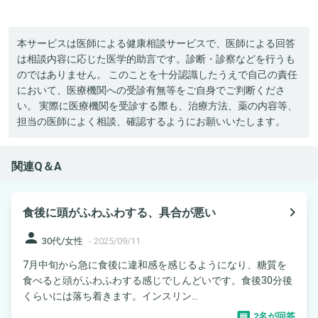
本サービスは医師による健康相談サービスで、医師による回答
は相談内容に応じた医学的助言です。診断・診察などを行うも
のではありません。 このことを十分認識したうえで自己の責任
において、医療機関への受診有無等をご自身でご判断くださ
い。 実際に医療機関を受診する際も、治療方法、薬の内容等、
担当の医師によく相談、確認するようにお願いいたします。
関連Q＆A
navigate_next
食後に頭がふわふわする、具合が悪い
person
30代/女性
-
2025/09/11
7月中旬から急に食後に違和感を感じるようになり、糖質を
食べると頭がふわふわする感じでしんどいです。食後30分後
くらいには落ち着きます。インスリン...
2名が回答