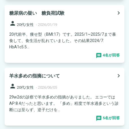
navigate_next
糖尿病の疑い 糖負荷試験
person
20代/女性
-
2026/01/19
20代前半、痩せ型（BMI:17）です。2025/1~2025/7まで暴
食して、食生活が乱れていました。その結果2024/7:
HbA1c5.5...
4名が回答
navigate_next
羊水多めの指摘について
person
20代/女性
-
2026/06/05
29w2dの診察で羊水多めの指摘がありました。 エコーでは
AP:8.4だったと思います。 「多め」程度で羊水過多という診
断には至らず、逆子だけを...
5名が回答