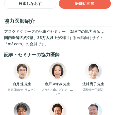
検索しなおす
医師に相談
協力医師紹介
アスクドクターズの記事やセミナー、Q&Aでの協力医師は、
国内医師の約9割、33万人以上
が利用する医師向けサイト
「
m3.com
」の会員です。
記事・セミナーの協力医師
白月 遼 先生
森戸 やすみ 先生
法村 尚子 先生
患者目線のクリニック
どうかん山こどもクリニ
高松赤十字病院
ック