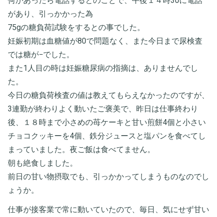
何かあったら電話するとのことで、午後１４時30に電話
があり、引っかかった為
75gの糖負荷試験をするとの事でした。
妊娠初期は血糖値が80で問題なく、また今日まで尿検査
では糖が−でした。
また1人目の時は妊娠糖尿病の指摘は、ありませんでし
た。
今日の糖負荷検査の値は教えてもらえなかったのですが、
3連勤が終わりよく動いたご褒美で、昨日は仕事終わり
後、１８時まで小さめの苺ケーキと甘い煎餅4個と小さい
チョコクッキーを4個、鉄分ジュースと塩パンを食べてし
まっていました。夜ご飯は食べてません。
朝も絶食しました。
前日の甘い物摂取でも、引っかかってしまうものなのでし
ょうか。
仕事が接客業で常に動いていたので、毎日、気にせず甘い