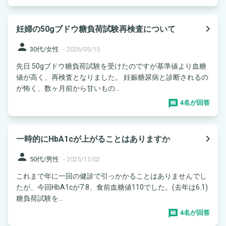
navigate_next
妊婦の50gブドウ糖負荷試験再検査について
person
30代/女性
-
2026/05/15
先日 50gブドウ糖負荷試験を受けたのですが基準値より血糖
値が高く、再検査となりました。 妊娠糖尿病と診断されるの
が怖く、数ヶ月前から甘いもの...
4名が回答
navigate_next
一時的にHbA1cが上がることはありますか
person
50代/男性
-
2025/11/02
これまで年に一回の健診で引っかかることはありませんでし
たが、今回HbA1cが7.8、食前血糖値110でした。(去年は6.1)
糖負荷試験を...
4名が回答