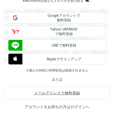
AskDoctorsお役立ちメルマガを受け取る
登録すると回答を閲覧することができます。登録すると回答
Googleアカウントで
を閲覧することができます。登録すると回答を閲覧すること
無料登録
ができます。登録すると回答を閲覧することができます。登
Yahoo! JAPAN ID
録すると回答を閲覧することができます。登録すると回答を
で無料登録
閲覧することができます。登録すると回答を閲覧することが
LINEで無料登録
できます。登録すると回答を閲覧することができます。登録
すると回答を閲覧することができます。登録すると回答を閲
Appleでサインアップ
覧することができます。
※個人のSNSに利用状況は投稿されません
または
メールアドレスで無料登録
アカウントをお持ちの方は
ログイン
へ