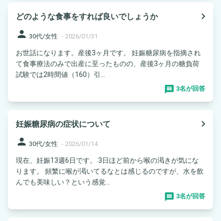
navigate_next
どのような食事をすれば良いでしょうか
person
30代/女性
-
2026/01/31
お世話になります。産後3ヶ月です。 妊娠糖尿病を指摘され
て食事療法のみで出産に至ったものの、産後3ヶ月の糖負荷
試験では2時間値（160）引...
3名が回答
navigate_next
妊娠糖尿病の症状について
person
30代/女性
-
2026/01/14
現在、妊娠13週6日です。 3日ほど前から喉の渇きが気にな
ります。 頻繁に喉が渇いてるなとは感じるのですが、水を飲
んでも美味しい？という感覚...
3名が回答