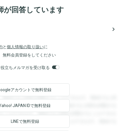
師が回答しています
navigate_next
約
と
個人情報の取り扱い
に
、無料会員登録をしてください
orsお役立ちメルマガを受け取る
Googleアカウントで
無料登録
。登録すると回答を閲覧することができます。登録すると回
回答を閲覧することができます。登録すると回答を閲覧する
Yahoo! JAPAN ID
で無料登録
ることができます。登録すると回答を閲覧することができま
ます。登録すると回答を閲覧することができます。登録する
LINEで無料登録