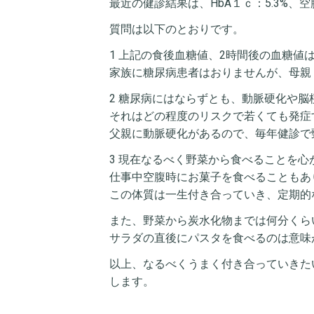
最近の健診結果は、HbA１ｃ：5.3%、空
質問は以下のとおりです。
1 上記の食後血糖値、2時間後の血糖値
家族に糖尿病患者はおりませんが、母親
2 糖尿病にはならずとも、動脈硬化や
それはどの程度のリスクで若くても発症
父親に動脈硬化があるので、毎年健診で
3 現在なるべく野菜から食べることを
仕事中空腹時にお菓子を食べることもあ
この体質は一生付き合っていき、定期的
また、野菜から炭水化物までは何分くら
サラダの直後にパスタを食べるのは意味
以上、なるべくうまく付き合っていきた
します。