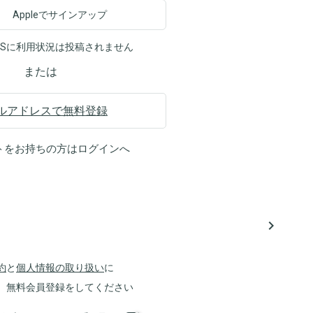
Appleでサインアップ
NSに利用状況は投稿されません
または
ルアドレスで無料登録
トをお持ちの方は
ログイン
へ
navigate_next
約
と
個人情報の取り扱い
に
、無料会員登録をしてください