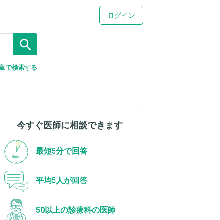
ログイン
search
章で検索する
今すぐ医師に相談できます
最短5分で回答
平均5人が回答
50以上の診療科の医師