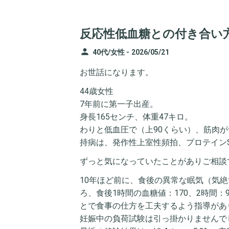
反応性低血糖との付き合い
person
40代/女性 -
2026/05/21
お世話になります。
44歳女性
7年前に第一子出産。
身長165センチ、体重47キロ。
わりと低血圧で（上90くらい）、筋肉
持病は、発作性上室性頻拍、プロテイン
ずっと気になっていたことがありご相談
10年ほど前に、食後の異常な眠気（気
ろ、食後1時間の血糖値：170、2時間
とで食事の仕方を工夫するよう指導があ
妊娠中の負荷試験は引っ掛かりませんで