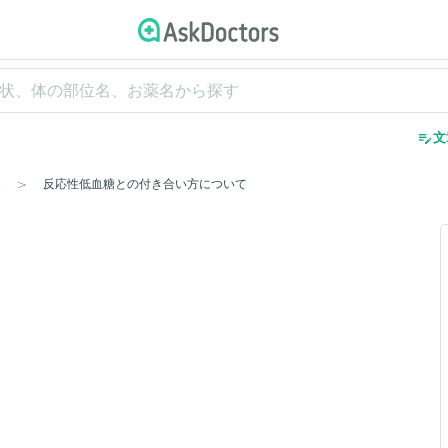
edit_note
文
反応性低血糖との付き合い方について