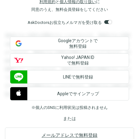
利用規約
と
個人情報の取り扱い
に
同意のうえ、無料会員登録をしてください
AskDoctorsお役立ちメルマガを受け取る
登録すると回答を閲覧することができます。登録すると回答
Googleアカウントで
を閲覧することができます。登録すると回答を閲覧すること
無料登録
ができます。登録すると回答を閲覧することができます。登
Yahoo! JAPAN ID
録すると回答を閲覧することができます。登録すると回答を
で無料登録
閲覧することができます。登録すると回答を閲覧することが
LINEで無料登録
できます。登録すると回答を閲覧することができます。登録
すると回答を閲覧することができます。登録すると回答を閲
Appleでサインアップ
覧することができます。
※個人のSNSに利用状況は投稿されません
または
メールアドレスで無料登録