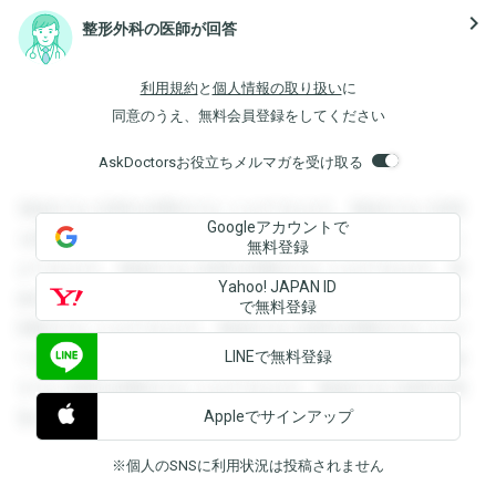
navigate_next
整形外科の医師が回答
利用規約
と
個人情報の取り扱い
に
同意のうえ、無料会員登録をしてください
AskDoctorsお役立ちメルマガを受け取る
登録すると回答を閲覧することができます。登録すると回答
Googleアカウントで
を閲覧することができます。登録すると回答を閲覧すること
無料登録
ができます。登録すると回答を閲覧することができます。登
Yahoo! JAPAN ID
録すると回答を閲覧することができます。登録すると回答を
で無料登録
閲覧することができます。登録すると回答を閲覧することが
LINEで無料登録
できます。登録すると回答を閲覧することができます。登録
すると回答を閲覧することができます。登録すると回答を閲
Appleでサインアップ
覧することができます。
※個人のSNSに利用状況は投稿されません