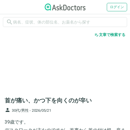
ログイン
search
edit_note
文章で検索する
首が痛い、かつ下を向くのが辛い
person
30代/男性 -
2026/05/21
39歳です。