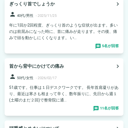
navigate_next
ぎっくり首でしょうか
person
40代/男性
-
2025/11/25
年に1回か2回程度、ぎっくり首のような症状が出ます。多い
のは前屈みになった時に、首に痛みが走ります。その後、痛
みで頭を動かしにくくなります。 い...
5名が回答
navigate_next
首から背中にかけての痛み
person
50代/女性
-
2026/02/17
51歳です。仕事は１日デスクワークです。 長年首肩凝りがあ
り、最近は寒さも相まって辛く、数年振りに、先日から週１
(土曜のまだ２回)で整骨院に通...
11名が回答