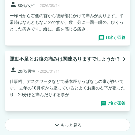
person
30代/女性
-
2026/03/14
一昨日から右側の首から後頭部にかけて痛みがあります。平
常時はなんともないのですが、数十分に一回一瞬の、ぴくっ
とした痛みです。縦に、筋を感じる痛み...
13名が回答
navigate_next
運動不足とお腹の痛みは関連ありますでしょうか？
person
20代/男性
-
2026/01/11
仕事柄、デスクワークなどで基本座りっぱなしの事が多いで
す。 去年の10月頃から座っているとよくお腹の右下が張った
り、20分ほど痛んだりする事が...
7名が回答
keyboard_arrow_down
もっと見る