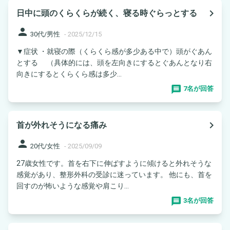
navigate_next
日中に頭のくらくらが続く、寝る時ぐらっとする
person
30代/男性
-
2025/12/15
▼症状 ・就寝の際（くらくら感が多少ある中で）頭がぐあん
とする （具体的には、頭を左向きにするとぐあんとなり右
向きにするとくらくら感は多少...
7名が回答
navigate_next
首が外れそうになる痛み
person
20代/女性
-
2025/09/09
27歳女性です。首を右下に伸ばすように傾けると外れそうな
感覚があり、整形外科の受診に迷っています。 他にも、首を
回すのが怖いような感覚や肩こり...
3名が回答