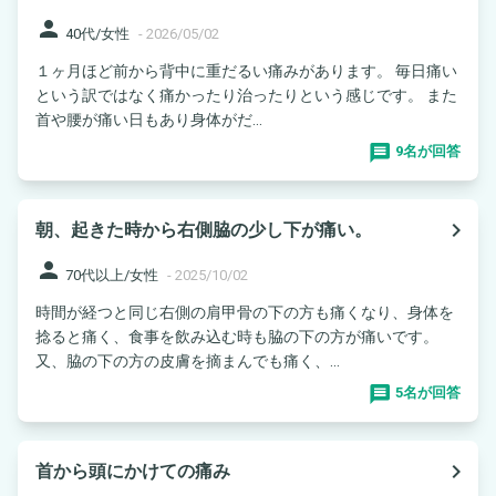
person
40代/女性
-
2026/05/02
１ヶ月ほど前から背中に重だるい痛みがあります。 毎日痛い
という訳ではなく痛かったり治ったりという感じです。 また
首や腰が痛い日もあり身体がだ...
9名が回答
navigate_next
朝、起きた時から右側脇の少し下が痛い。
person
70代以上/女性
-
2025/10/02
時間が経つと同じ右側の肩甲骨の下の方も痛くなり、身体を
捻ると痛く、食事を飲み込む時も脇の下の方が痛いです。
又、脇の下の方の皮膚を摘まんでも痛く、...
5名が回答
navigate_next
首から頭にかけての痛み