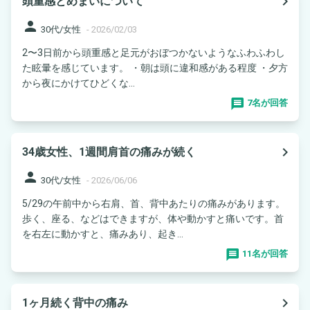
navigate_next
頭重感とめまいについて
person
30代/女性
-
2026/02/03
2〜3日前から頭重感と足元がおぼつかないようなふわふわし
た眩暈を感じています。 ・朝は頭に違和感がある程度 ・夕方
から夜にかけてひどくな...
7名が回答
navigate_next
34歳女性、1週間肩首の痛みが続く
person
30代/女性
-
2026/06/06
5/29の午前中から右肩、首、背中あたりの痛みがあります。
歩く、座る、などはできますが、体や動かすと痛いです。首
を右左に動かすと、痛みあり、起き...
11名が回答
navigate_next
1ヶ月続く背中の痛み