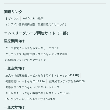
関連リンク
トピックス
AskDoctors総研
オンライン診療提携医院（患者目線のクリニック）
エムスリーグループ関連サイト（一部）
医療機関向け
クラウド電子カルテならエムスリーデジカル
クリニック向け診療支援システムならデジスマ診療
訪問介護ソフトならケアウィング
一般企業向け
法人向け健康支援サービスならホワイト・ジャック(M3PSP)
健康経営レポートならEBHS Life
健康経営メディアならGO100
健康管理システムならハピネスパートナーズ
ストレスチェックなら職場のストレスチェック+plus
EAPならエムスリーヘルスデザインのEAP
一般の方向け