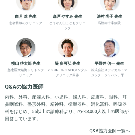
白月 遼 先生
森戸 やすみ 先生
法村 尚子 先生
患者目線のクリニック
どうかん山こどもクリニ
高松赤十字病院
ック
横山 啓太郎 先生
堤 多可弘 先生
平野井 啓一 先生
慈恵医大晴海トリトンク
VISION PARTNERメンタル
株式会社メディカル・マ
リニック
クリニック四谷
ジック・ジャパン、平野
井労働衛生コンサルタン
Q&Aの協力医師
ト事務所
内科、外科、産婦人科、小児科、婦人科、皮膚科、眼科、耳
鼻咽喉科、整形外科、精神科、循環器科、消化器科、呼吸器
科をはじめ、55以上の診療科より、のべ8,000人以上の医師が
回答しています。
Q&A協力医師一覧へ