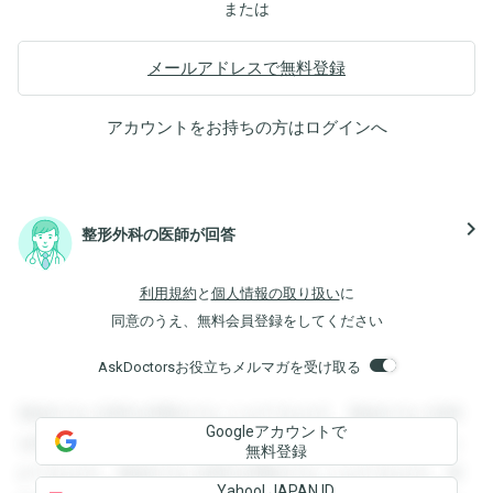
または
メールアドレスで無料登録
アカウントをお持ちの方は
ログイン
へ
navigate_next
整形外科の医師が回答
利用規約
と
個人情報の取り扱い
に
同意のうえ、無料会員登録をしてください
AskDoctorsお役立ちメルマガを受け取る
登録すると回答を閲覧することができます。登録すると回答
Googleアカウントで
を閲覧することができます。登録すると回答を閲覧すること
無料登録
ができます。登録すると回答を閲覧することができます。登
Yahoo! JAPAN ID