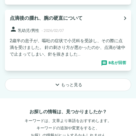
navigate_next
点滴後の腫れ、腕の硬直について
person
乳幼児/男性
-
2026/02/07
2歳半の息子が、嘔吐の症状で小児科を受診し、その際に点
滴を受けました。 針の刺さり方が悪かったのか、点滴が途中
で止まってしまい、針を抜きました...
8名が回答
keyboard_arrow_down
もっと見る
お探しの情報は、見つかりましたか？
キーワードは、文章より単語をおすすめします。
キーワードの追加や変更をすると、
お探しの情報がヒットするかもしれません