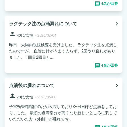
4名が回答
navigate_next
ラクテック注の点滴漏れについて
person
40代/女性
-
2026/02/04
昨日、大腸内視鏡検査を受けました。 ラクテック注を点滴し
たのですが、 血管に針がうまく入らず、2回やり直しがあり
ました。 1回目2回目と...
4名が回答
navigate_next
点滴後の腫れについて
person
20代/女性
-
2026/05/06
子宮頸管縫縮術のため入院しており3〜4日ほど点滴をしてお
りました。 最初の点滴部分が痛くなり新しいところに刺して
いただいた方（外側）が腫れてお...