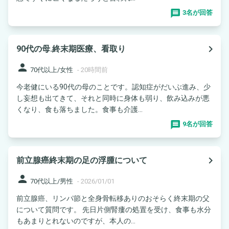
3名が回答
navigate_next
90代の母.終末期医療、看取り
person
70代以上/女性
-
20時間前
今老健にいる90代の母のことです。認知症がだいぶ進み、少
し妄想も出てきて、それと同時に身体も弱り、飲み込みが悪
くなり、食も落ちました。食事も介護...
9名が回答
navigate_next
前立腺癌終末期の足の浮腫について
person
70代以上/男性
-
2026/01/01
前立腺癌、リンパ節と全身骨転移ありのおそらく終末期の父
について質問です。 先日片側腎瘻の処置を受け、食事も水分
もあまりとれないのですが、本人の...