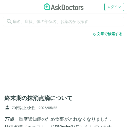
ログイン
search
edit_note
文章で検索する
終末期の抹消点滴について
person
70代以上/女性 -
2026/05/22
77歳 重度認知症のため食事がとれなくなりました。