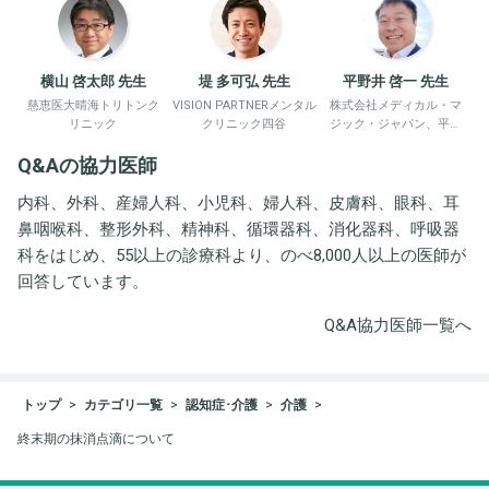
横山 啓太郎 先生
堤 多可弘 先生
平野井 啓一 先生
慈恵医大晴海トリトンク
VISION PARTNERメンタル
株式会社メディカル・マ
リニック
クリニック四谷
ジック・ジャパン、平野
井労働衛生コンサルタン
Q&Aの協力医師
ト事務所
内科、外科、産婦人科、小児科、婦人科、皮膚科、眼科、耳
鼻咽喉科、整形外科、精神科、循環器科、消化器科、呼吸器
科をはじめ、55以上の診療科より、のべ8,000人以上の医師が
回答しています。
Q&A協力医師一覧へ
トップ
カテゴリ一覧
認知症･介護
介護
終末期の抹消点滴について