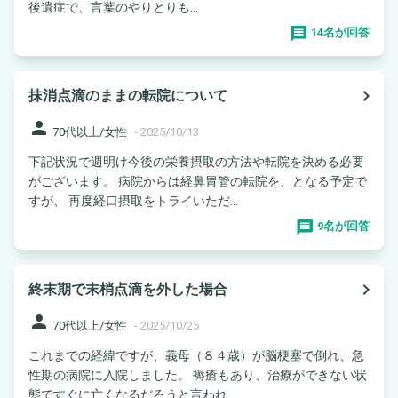
後遺症で、言葉のやりとりも...
14名が回答
navigate_next
抹消点滴のままの転院について
person
70代以上/女性
-
2025/10/13
下記状況で週明け今後の栄養摂取の方法や転院を決める必要
がございます。 病院からは経鼻胃管の転院を、となる予定で
すが、 再度経口摂取をトライいただ...
9名が回答
navigate_next
終末期で末梢点滴を外した場合
person
70代以上/女性
-
2025/10/25
これまでの経緯ですが、義母（８４歳）が脳梗塞で倒れ、急
性期の病院に入院しました。 褥瘡もあり、治療ができない状
態ですぐに亡くなるだろうと言われ...