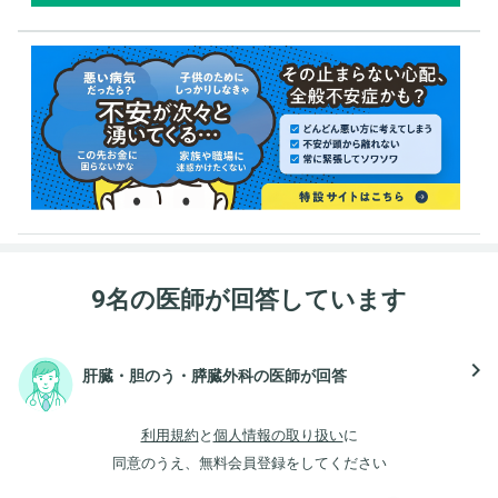
9名の医師が回答しています
navigate_next
肝臓・胆のう・膵臓外科の医師が回答
利用規約
と
個人情報の取り扱い
に
同意のうえ、無料会員登録をしてください