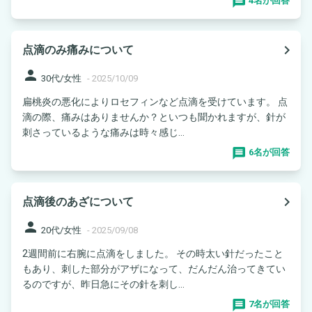
4名が回答
navigate_next
点滴のみ痛みについて
person
30代/女性
-
2025/10/09
扁桃炎の悪化によりロセフィンなど点滴を受けています。 点
滴の際、痛みはありませんか？といつも聞かれますが、針が
刺さっているような痛みは時々感じ...
6名が回答
navigate_next
点滴後のあざについて
person
20代/女性
-
2025/09/08
2週間前に右腕に点滴をしました。 その時太い針だったこと
もあり、刺した部分がアザになって、だんだん治ってきてい
るのですが、昨日急にその針を刺し...
7名が回答