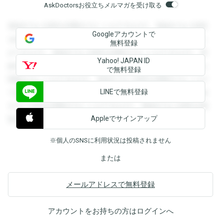
AskDoctorsお役立ちメルマガを受け取る
登録すると回答を閲覧することができます。登録すると回答
Googleアカウントで
を閲覧することができます。登録すると回答を閲覧すること
無料登録
ができます。登録すると回答を閲覧することができます。登
Yahoo! JAPAN ID
録すると回答を閲覧することができます。登録すると回答を
で無料登録
閲覧することができます。登録すると回答を閲覧することが
LINEで無料登録
できます。登録すると回答を閲覧することができます。登録
すると回答を閲覧することができます。登録すると回答を閲
Appleでサインアップ
覧することができます。
※個人のSNSに利用状況は投稿されません
または
メールアドレスで無料登録
アカウントをお持ちの方は
ログイン
へ