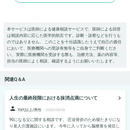
本サービスは医師による健康相談サービスで、医師による回答
は相談内容に応じた医学的助言です。診断・診察などを行うも
のではありません。 このことを十分認識したうえで自己の責任
において、医療機関への受診有無等をご自身でご判断くださ
い。 実際に医療機関を受診する際も、治療方法、薬の内容等、
担当の医師によく相談、確認するようにお願いいたします。
関連Q＆A
navigate_next
人生の最終段階における抹消点滴について
person
70代以上/男性
-
2026/04/03
90になる父に関する相談です。 圧迫骨折のため寝たきりにな
り老人介護施設にいます。 今年に入ってから脳梗塞を発症し