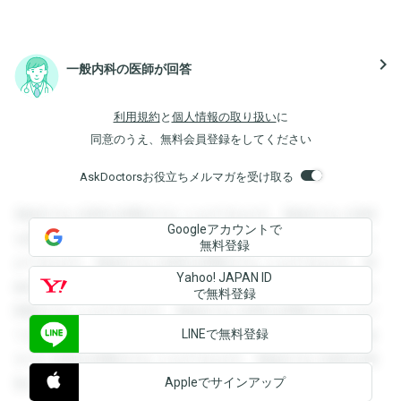
navigate_next
一般内科の医師が回答
利用規約
と
個人情報の取り扱い
に
同意のうえ、無料会員登録をしてください
AskDoctorsお役立ちメルマガを受け取る
登録すると回答を閲覧することができます。登録すると回答
Googleアカウントで
を閲覧することができます。登録すると回答を閲覧すること
無料登録
ができます。登録すると回答を閲覧することができます。登
Yahoo! JAPAN ID
録すると回答を閲覧することができます。登録すると回答を
で無料登録
閲覧することができます。登録すると回答を閲覧することが
LINEで無料登録
できます。登録すると回答を閲覧することができます。登録
すると回答を閲覧することができます。登録すると回答を閲
Appleでサインアップ
覧することができます。