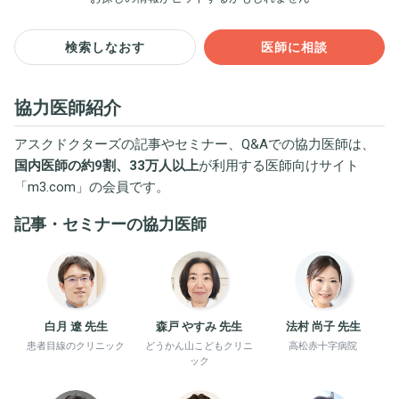
検索しなおす
医師に相談
協力医師紹介
アスクドクターズの記事やセミナー、Q&Aでの協力医師は、
国内医師の約9割、33万人以上
が利用する医師向けサイト
「
m3.com
」の会員です。
記事・セミナーの協力医師
白月 遼 先生
森戸 やすみ 先生
法村 尚子 先生
患者目線のクリニック
どうかん山こどもクリニ
高松赤十字病院
ック