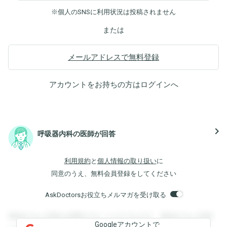
※個人のSNSに利用状況は投稿されません
または
メールアドレスで無料登録
アカウントをお持ちの方は
ログイン
へ
navigate_next
呼吸器内科の医師が回答
利用規約
と
個人情報の取り扱い
に
同意のうえ、無料会員登録をしてください
AskDoctorsお役立ちメルマガを受け取る
登録すると回答を閲覧することができます。登録すると回答
Googleアカウントで