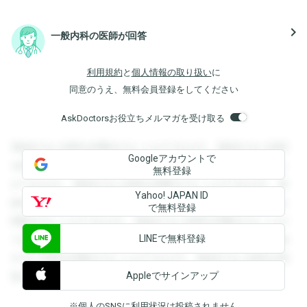
navigate_next
一般内科の医師が回答
利用規約
と
個人情報の取り扱い
に
同意のうえ、無料会員登録をしてください
AskDoctorsお役立ちメルマガを受け取る
登録すると回答を閲覧することができます。登録すると回答
Googleアカウントで
を閲覧することができます。登録すると回答を閲覧すること
無料登録
ができます。登録すると回答を閲覧することができます。登
Yahoo! JAPAN ID
録すると回答を閲覧することができます。登録すると回答を
で無料登録
閲覧することができます。登録すると回答を閲覧することが
LINEで無料登録
できます。登録すると回答を閲覧することができます。登録
すると回答を閲覧することができます。登録すると回答を閲
Appleでサインアップ
覧することができます。
※個人のSNSに利用状況は投稿されません