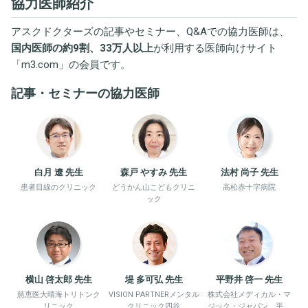
協力医師紹介
アスクドクターズの記事やセミナー、Q&Aでの協力医師は、
国内医師の約9割、33万人以上
が利用する医師向けサイト
「
m3.com
」の会員です。
記事・セミナーの協力医師
白月 遼 先生
森戸 やすみ 先生
法村 尚子 先生
患者目線のクリニック
どうかん山こどもクリニ
高松赤十字病院
ック
横山 啓太郎 先生
堤 多可弘 先生
平野井 啓一 先生
慈恵医大晴海トリトンク
VISION PARTNERメンタル
株式会社メディカル・マ
リニック
クリニック四谷
ジック・ジャパン、平野