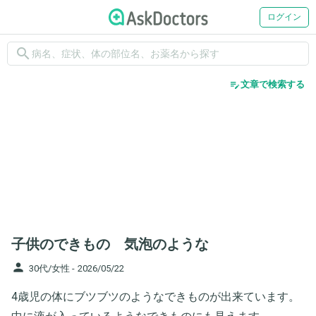
ログイン
search
edit_note
文章で検索する
子供のできもの 気泡のような
person
30代/女性 -
2026/05/22
4歳児の体にブツブツのようなできものが出来ています。