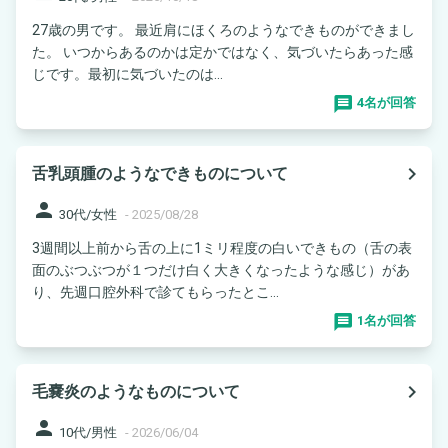
27歳の男です。 最近肩にほくろのようなできものができまし
た。 いつからあるのかは定かではなく、気づいたらあった感
じです。最初に気づいたのは...
4名が回答
navigate_next
舌乳頭腫のようなできものについて
person
30代/女性
-
2025/08/28
3週間以上前から舌の上に1ミリ程度の白いできもの（舌の表
面のぶつぶつが１つだけ白く大きくなったような感じ）があ
り、先週口腔外科で診てもらったとこ...
1名が回答
navigate_next
毛嚢炎のようなものについて
person
10代/男性
-
2026/06/04