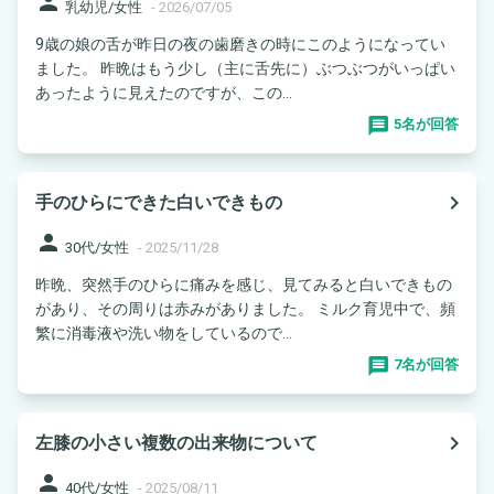
person
乳幼児/女性
-
2026/07/05
9歳の娘の舌が昨日の夜の歯磨きの時にこのようになってい
ました。 昨晩はもう少し（主に舌先に）ぶつぶつがいっぱい
あったように見えたのですが、この...
5名が回答
navigate_next
手のひらにできた白いできもの
person
30代/女性
-
2025/11/28
昨晩、突然手のひらに痛みを感じ、見てみると白いできもの
があり、その周りは赤みがありました。 ミルク育児中で、頻
繁に消毒液や洗い物をしているので...
7名が回答
navigate_next
左膝の小さい複数の出来物について
person
40代/女性
-
2025/08/11