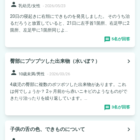
person
乳幼児/女性
-
2026/05/23
20日の寝起きに右頬にできものを発見しました。 そのうち治
るだろうと放置していると、21日に左手首1箇所、右足甲に2
箇所、左足甲に1箇所同じよ...
5名が回答
navigate_next
臀部にプツプツした出来物（水いぼ？）
person
10歳未満/男性
-
2026/03/26
4歳児の臀部に複数のポツポツした出来物があります。これ
は何でしょうか？ 2ヶ月前から赤いニキビのようなものがで
きたり治ったりを繰り返しています。...
3名が回答
navigate_next
子供の舌の色、できものについて