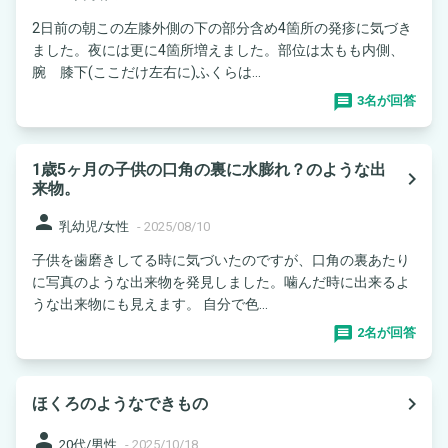
2日前の朝この左膝外側の下の部分含め4箇所の発疹に気づき
ました。夜には更に4箇所増えました。部位は太もも内側、
腕 膝下(ここだけ左右に)ふくらは...
3名が回答
1歳5ヶ月の子供の口角の裏に水膨れ？のような出
navigate_next
来物。
person
乳幼児/女性
-
2025/08/10
子供を歯磨きしてる時に気づいたのですが、口角の裏あたり
に写真のような出来物を発見しました。噛んだ時に出来るよ
うな出来物にも見えます。 自分で色...
2名が回答
navigate_next
ほくろのようなできもの
person
20代/男性
-
2025/10/18