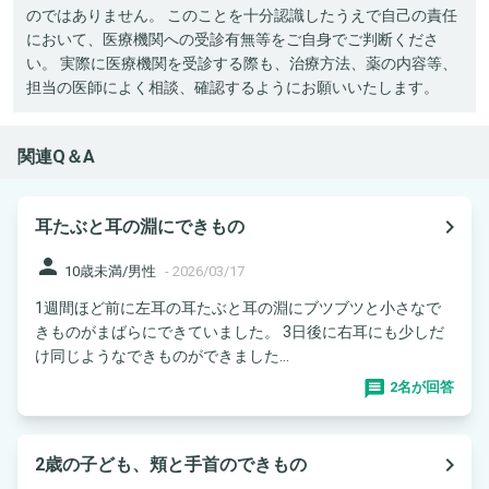
のではありません。 このことを十分認識したうえで自己の責任
において、医療機関への受診有無等をご自身でご判断くださ
い。 実際に医療機関を受診する際も、治療方法、薬の内容等、
担当の医師によく相談、確認するようにお願いいたします。
関連Q＆A
navigate_next
耳たぶと耳の淵にできもの
person
10歳未満/男性
-
2026/03/17
1週間ほど前に左耳の耳たぶと耳の淵にブツブツと小さなで
きものがまばらにできていました。 3日後に右耳にも少しだ
け同じようなできものができました...
2名が回答
navigate_next
2歳の子ども、頬と手首のできもの