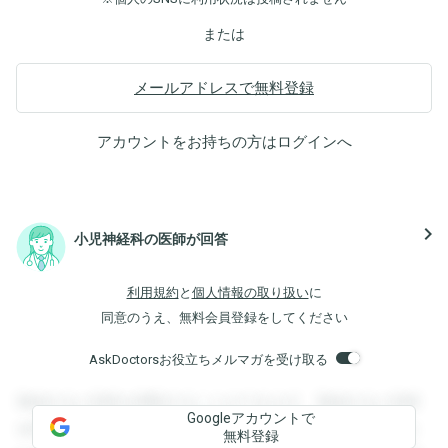
または
メールアドレスで無料登録
アカウントをお持ちの方は
ログイン
へ
navigate_next
小児神経科の医師が回答
利用規約
と
個人情報の取り扱い
に
同意のうえ、無料会員登録をしてください
AskDoctorsお役立ちメルマガを受け取る
登録すると回答を閲覧することができます。登録すると回答
Googleアカウントで
を閲覧することができます。登録すると回答を閲覧すること
無料登録