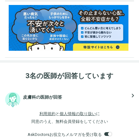
3名の医師が回答しています
navigate_next
皮膚科の医師が回答
利用規約
と
個人情報の取り扱い
に
同意のうえ、無料会員登録をしてください
AskDoctorsお役立ちメルマガを受け取る