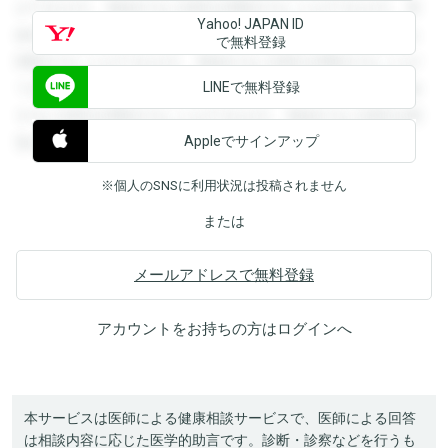
ができます。登録すると回答を閲覧することができます。登
Yahoo! JAPAN ID
録すると回答を閲覧することができます。登録すると回答を
で無料登録
閲覧することができます。登録すると回答を閲覧することが
LINEで無料登録
できます。登録すると回答を閲覧することができます。登録
すると回答を閲覧することができます。登録すると回答を閲
Appleでサインアップ
覧することができます。
※個人のSNSに利用状況は投稿されません
または
メールアドレスで無料登録
アカウントをお持ちの方は
ログイン
へ
本サービスは医師による健康相談サービスで、医師による回答
は相談内容に応じた医学的助言です。診断・診察などを行うも