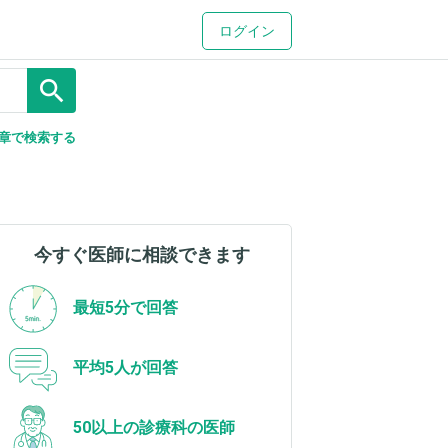
ログイン
search
章で検索する
今すぐ医師に相談できます
最短5分で回答
平均5人が回答
50以上の診療科の医師