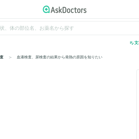
edit_note
文
査
血液検査、尿検査の結果から発熱の原因を知りたい