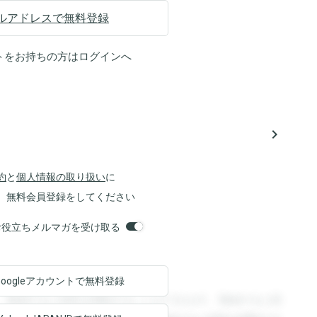
ルアドレスで無料登録
トをお持ちの方は
ログイン
へ
navigate_next
約
と
個人情報の取り扱い
に
、無料会員登録をしてください
orsお役立ちメルマガを受け取る
Googleアカウントで
無料登録
。登録すると回答を閲覧することができます。登録すると回