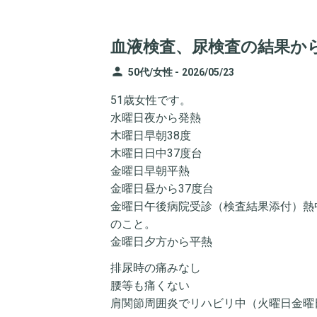
血液検査、尿検査の結果か
person
50代/女性 -
2026/05/23
51歳女性です。
水曜日夜から発熱
木曜日早朝38度
木曜日日中37度台
金曜日早朝平熱
金曜日昼から37度台
金曜日午後病院受診（検査結果添付）熱
のこと。
金曜日夕方から平熱
排尿時の痛みなし
腰等も痛くない
肩関節周囲炎でリハビリ中（火曜日金曜