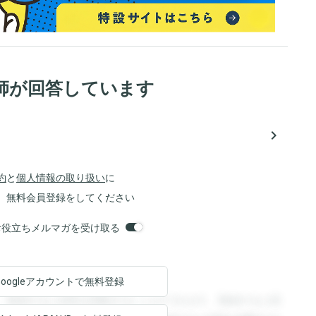
師が回答しています
navigate_next
約
と
個人情報の取り扱い
に
、無料会員登録をしてください
orsお役立ちメルマガを受け取る
Googleアカウントで
無料登録
。登録すると回答を閲覧することができます。登録すると回