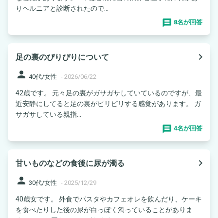
りヘルニアと診断されたので...
8名が回答
navigate_next
足の裏のぴりぴりについて
person
40代/女性
-
2026/06/22
42歳です。 元々足の裏がガサガサしていているのですが、最
近安静にしてると足の裏がピリピリする感覚があります。 ガ
サガサしている親指...
4名が回答
navigate_next
甘いものなどの食後に尿が濁る
person
30代/女性
-
2025/12/29
40歳女です。 外食でパスタやカフェオレを飲んだり、ケーキ
を食べたりした後の尿が白っぽく濁っていることがありま