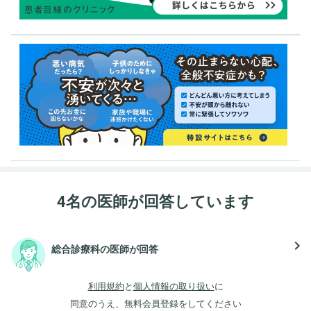
4名の医師が回答しています
navigate_next
総合診療科の医師が回答
利用規約
と
個人情報の取り扱い
に
同意のうえ、無料会員登録をしてください