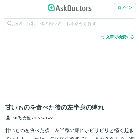
ログイン
search
edit_note
文章で検索する
甘いものを食べた後の左半身の痺れ
person
60代/女性 -
2026/05/23
甘いものを食べた後、左半身の痺れがピリピリと軽く起き