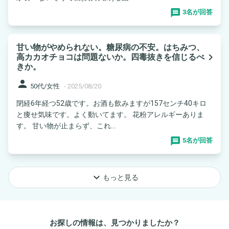
3名が回答
甘い物がやめられない。糖尿病の不安。はちみつ、
navigate_next
高カカオチョコは問題ないか。四毒抜きを信じるべ
きか。
person
50代/女性
-
2025/08/20
閉経6年経つ52歳です。お酒も飲みますが157センチ40キロ
と痩せ気味です。よく動いてます。 花粉アレルギーありま
す。 甘い物が止まらず、これ...
5名が回答
keyboard_arrow_down
もっと見る
お探しの情報は、見つかりましたか？