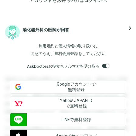
アカウントをお持ちの方は
ログイン
へ
navigate_next
消化器外科の医師が回答
利用規約
と
個人情報の取り扱い
に
同意のうえ、無料会員登録をしてください
AskDoctorsお役立ちメルマガを受け取る
登録すると回答を閲覧することができます。登録すると回答
Googleアカウントで
を閲覧することができます。登録すると回答を閲覧すること
無料登録
ができます。登録すると回答を閲覧することができます。登
Yahoo! JAPAN ID
録すると回答を閲覧することができます。登録すると回答を
で無料登録
閲覧することができます。登録すると回答を閲覧することが
LINEで無料登録
できます。登録すると回答を閲覧することができます。登録
すると回答を閲覧することができます。登録すると回答を閲