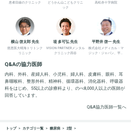
患者目線のクリニック
どうかん山こどもクリニ
高松赤十字病院
ック
横山 啓太郎 先生
堤 多可弘 先生
平野井 啓一 先生
慈恵医大晴海トリトンク
VISION PARTNERメンタル
株式会社メディカル・マ
リニック
クリニック四谷
ジック・ジャパン、平野
井労働衛生コンサルタン
Q&Aの協力医師
ト事務所
内科、外科、産婦人科、小児科、婦人科、皮膚科、眼科、耳
鼻咽喉科、整形外科、精神科、循環器科、消化器科、呼吸器
科をはじめ、55以上の診療科より、のべ8,000人以上の医師が
回答しています。
Q&A協力医師一覧へ
トップ
カテゴリ一覧
糖尿病
2型