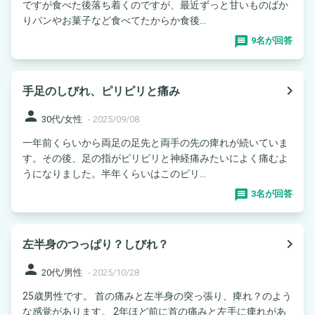
ですが食べた後落ち着くのですが、最近ずっと甘いものばか
りパンやお菓子など食べてたからか食後...
9名が回答
navigate_next
手足のしびれ、ピリピリと痛み
person
30代/女性
-
2025/09/08
一年前くらいから両足の足先と両手の先の痺れが続いていま
す。その後、足の指がピリピリと神経痛みたいによく痛むよ
うになりました。半年くらいはこのピリ...
3名が回答
navigate_next
左半身のつっぱり？しびれ？
person
20代/男性
-
2025/10/28
25歳男性です。 首の痛みと左半身の突っ張り、痺れ？のよう
な感覚があります。 2年ほど前に首の痛みと左手に痺れがあ