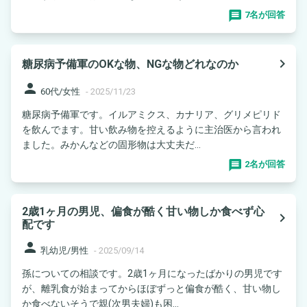
7名が回答
navigate_next
糖尿病予備軍のOKな物、NGな物どれなのか
person
60代/女性
-
2025/11/23
糖尿病予備軍です。イルアミクス、カナリア、グリメピリド
を飲んでます。甘い飲み物を控えるように主治医から言われ
ました。みかんなどの固形物は大丈夫だ...
2名が回答
2歳1ヶ月の男児、偏食が酷く甘い物しか食べず心
navigate_next
配です
person
乳幼児/男性
-
2025/09/14
孫についての相談です。2歳1ヶ月になったばかりの男児です
が、離乳食が始まってからほぼずっと偏食が酷く、甘い物し
か食べないそうで親(次男夫婦)も困...