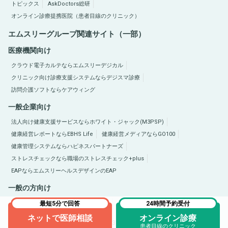
トピックス
AskDoctors総研
オンライン診療提携医院（患者目線のクリニック）
エムスリーグループ関連サイト（一部）
医療機関向け
クラウド電子カルテならエムスリーデジカル
クリニック向け診療支援システムならデジスマ診療
訪問介護ソフトならケアウィング
一般企業向け
法人向け健康支援サービスならホワイト・ジャック(M3PSP)
健康経営レポートならEBHS Life
健康経営メディアならGO100
健康管理システムならハピネスパートナーズ
ストレスチェックなら職場のストレスチェック+plus
EAPならエムスリーヘルスデザインのEAP
一般の方向け
医療総合サイトQLife（キューライフ）
肥満症総合サイトならひまんラボ
最短5分で回答
24時間予約受付
ネットで医師相談
オンライン診療
Copyright © 2005-2026 M3, Inc. All Rights Reserved.
患者目線のクリニック