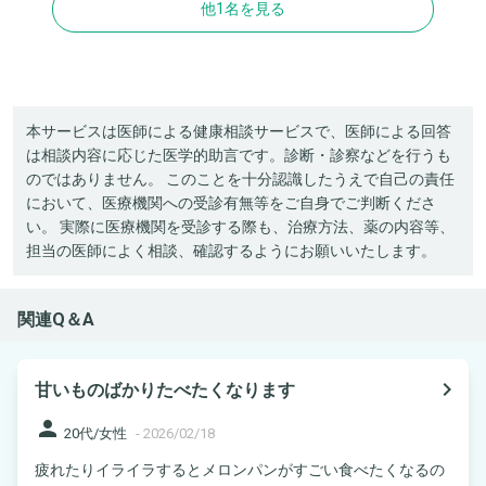
他1名を見る
本サービスは医師による健康相談サービスで、医師による回答
は相談内容に応じた医学的助言です。診断・診察などを行うも
のではありません。 このことを十分認識したうえで自己の責任
において、医療機関への受診有無等をご自身でご判断くださ
い。 実際に医療機関を受診する際も、治療方法、薬の内容等、
担当の医師によく相談、確認するようにお願いいたします。
関連Q＆A
navigate_next
甘いものばかりたべたくなります
person
20代/女性
-
2026/02/18
疲れたりイライラするとメロンパンがすごい食べたくなるの