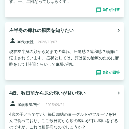
す。 一、二回なってしばらくす...
3名が回答
navigate_next
左半身の痺れの原因を知りたい
person
30代/女性
-
2025/10/07
現在左半身の顔から足までの痺れ、圧迫感？違和感？頭痛に
悩まされています。 症状としては、顔は歯の治療のために麻
酔をして1時間くらいして麻酔が切...
3名が回答
navigate_next
4歳、数日前から尿の匂いが甘い匂い
person
10歳未満/男性
-
2025/09/21
4歳の子どもですが、毎日加糖のヨーグルトやフルーツを好
んで食べており、ここ数日前から尿の匂いが甘い匂いをする
のですが、これは糖尿病なのでしょうか？