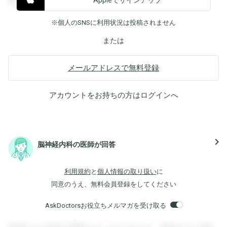
Appleでサインアップ
覧することができます。
※個人のSNSに利用状況は投稿されません
または
メールアドレスで無料登録
アカウントをお持ちの方は
ログイン
へ
navigate_next
脳神経内科の医師が回答
利用規約
と
個人情報の取り扱い
に
同意のうえ、無料会員登録をしてください
AskDoctorsお役立ちメルマガを受け取る