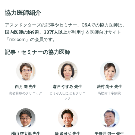
協力医師紹介
アスクドクターズの記事やセミナー、Q&Aでの協力医師は、
国内医師の約9割、33万人以上
が利用する医師向けサイト
「
m3.com
」の会員です。
記事・セミナーの協力医師
白月 遼 先生
森戸 やすみ 先生
法村 尚子 先生
患者目線のクリニック
どうかん山こどもクリニ
高松赤十字病院
ック
横山 啓太郎 先生
堤 多可弘 先生
平野井 啓一 先生