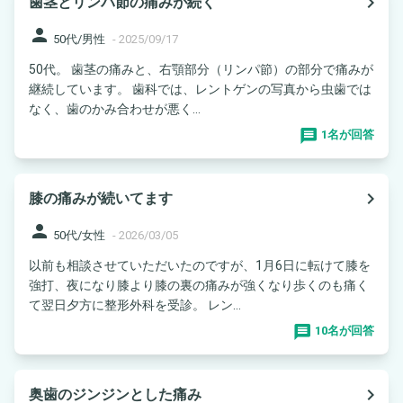
navigate_next
歯茎とリンパ節の痛みが続く
person
50代/男性
-
2025/09/17
50代。 歯茎の痛みと、右顎部分（リンパ節）の部分で痛みが
継続しています。 歯科では、レントゲンの写真から虫歯では
なく、歯のかみ合わせが悪く...
1名が回答
navigate_next
膝の痛みが続いてます
person
50代/女性
-
2026/03/05
以前も相談させていただいたのですが、1月6日に転けて膝を
強打、夜になり膝より膝の裏の痛みが強くなり歩くのも痛く
て翌日夕方に整形外科を受診。 レン...
10名が回答
navigate_next
奥歯のジンジンとした痛み