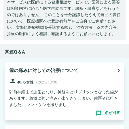
本サービスは医師による健康相談サービスで、医師による回答
は相談内容に応じた医学的助言です。診断・診察などを行うも
のではありません。 このことを十分認識したうえで自己の責任
において、医療機関への受診有無等をご自身でご判断くださ
い。 実際に医療機関を受診する際も、治療方法、薬の内容等、
担当の医師によく相談、確認するようにお願いいたします。
関連Q＆A
navigate_next
歯の痛みに対しての治療について
person
40代/女性
-
2025/10/30
以前神経まで虫歯となり、神経をとりブリッジとなった歯が
あります。急激に強い痛みが出てきてしまい、歯医者に行き
ました。 レントゲンを撮りまし...
1名が回答