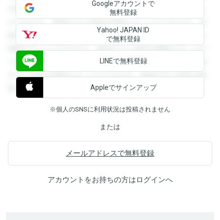
Googleアカウントで
を閲覧することができます。登録すると回答を閲覧すること
無料登録
ができます。登録すると回答を閲覧することができます。登
Yahoo! JAPAN ID
録すると回答を閲覧することができます。登録すると回答を
で無料登録
閲覧することができます。登録すると回答を閲覧することが
LINEで無料登録
できます。登録すると回答を閲覧することができます。登録
すると回答を閲覧することができます。登録すると回答を閲
Appleでサインアップ
覧することができます。
※個人のSNSに利用状況は投稿されません
または
メールアドレスで無料登録
アカウントをお持ちの方は
ログイン
へ