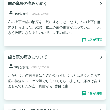
navigate_next
歯の麻酔の痛みが続く
person
50代/女性
-
2026/03/06
左の上下の歯の治療を一気にすることになり、左の上下に麻
酔を打ちました。結局、左上の歯の虫歯が思っていたより大
きく抜随になりましたので、左下の歯の...
2名が回答
navigate_next
歯と顎の痛みについて
person
30代/女性
-
2026/02/19
かかりつけの歯医者は予約が取れずいつもとは違うところで
歯の検査レントゲン等でしらべてもらいました。痛みはあり
ませんでしたが左下奥歯から3番目に虫...
5名が回答