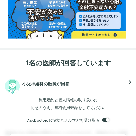
1名の医師が回答しています
navigate_next
小児神経科の医師が回答
利用規約
と
個人情報の取り扱い
に
同意のうえ、無料会員登録をしてください
AskDoctorsお役立ちメルマガを受け取る
登録すると回答を閲覧することができます。登録すると回答