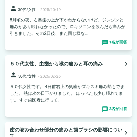
person
30代/女性
-
2025/10/19
8月頃の夜、右奥歯の上か下かわからないけど、ジンジンと
痛みがあり眠れなかったので、ロキソニンを飲んだら痛みが
引きました。その2日後、また同じ様な...
1名が回答
navigate_next
５０代女性、虫歯から喉の痛みと耳の痛み
person
50代/女性
-
2026/02/26
５０代女性です。 4日前右上の奥歯がズキズキ痛み熱もでま
した。 熱は次の日下がりました。 ほっぺたも少し腫れてま
す。 すぐ歯医者に行って...
3名が回答
歯の噛み合わせ部分の痛みと歯ブラシの影響につい
navigate_next
て