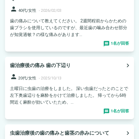
person
40代/女性
-
2026/02/03
歯の痛みについて教えてください。 2週間程前からかための
歯ブラシを使用しているのですが、最近歯の噛み合わせ部分
が知覚過敏？の様な痛みがあります...
1名が回答
navigate_next
歯治療後の痛み 歯の下辺り
person
20代/女性
-
2025/10/13
土曜日に虫歯の治療をしました。 深い虫歯だったとのことで
左下奥歯辺りを麻酔をかけて治療しました。 帰ってから6時
間近く麻酔が効いていたため、...
1名が回答
navigate_next
虫歯治療後の歯の痛みと歯茎の赤みについて