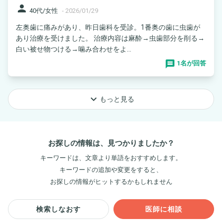
person
40代/女性
-
2026/01/29
左奥歯に痛みがあり、昨日歯科を受診。1番奥の歯に虫歯が
あり治療を受けました。 治療内容は麻酔→虫歯部分を削る→
白い被せ物つける→噛み合わせをよ...
1名が回答
keyboard_arrow_down
もっと見る
お探しの情報は、見つかりましたか？
キーワードは、文章より単語をおすすめします。
キーワードの追加や変更をすると、
お探しの情報がヒットするかもしれません
検索しなおす
医師に相談