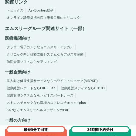
関連リンク
トピックス
AskDoctors総研
オンライン診療提携医院（患者目線のクリニック）
エムスリーグループ関連サイト（一部）
医療機関向け
クラウド電子カルテならエムスリーデジカル
クリニック向け診療支援システムならデジスマ診療
訪問介護ソフトならケアウィング
一般企業向け
法人向け健康支援サービスならホワイト・ジャック(M3PSP)
健康経営レポートならEBHS Life
健康経営メディアならGO100
健康管理システムならハピネスパートナーズ
ストレスチェックなら職場のストレスチェック+plus
EAPならエムスリーヘルスデザインのEAP
一般の方向け
医療総合サイトQLife（キューライフ）
肥満症総合サイトならひまんラボ
最短5分で回答
24時間予約受付