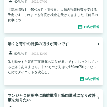
person
40代/女性
-
2026/07/06
【基本情報】 - 40代女性 - 明後日、大腸内視鏡検査を受ける
予定です - これまでも何度か検査を受けてきました 【前日の
食事につ...
11名が回答
navigate_next
動くと背中の肝臓の辺りが痛いです
person
50代/女性
-
2025/12/02
体を動かすと背面丁度肝臓の辺りが痛いです。じっとしてい
ると痛くありません。 甘いものが好きで160cm70kgになっ
たのでダイエットを決心し、...
5名が回答
マンジャロ使用中に脂肪量増と筋肉量減になり改善
navigate_next
策を知りたい