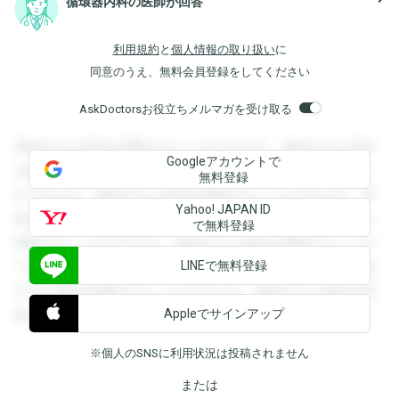
循環器内科の医師が回答
利用規約
と
個人情報の取り扱い
に
同意のうえ、無料会員登録をしてください
AskDoctorsお役立ちメルマガを受け取る
登録すると回答を閲覧することができます。登録すると回答
Googleアカウントで
を閲覧することができます。登録すると回答を閲覧すること
無料登録
ができます。登録すると回答を閲覧することができます。登
Yahoo! JAPAN ID
録すると回答を閲覧することができます。登録すると回答を
で無料登録
閲覧することができます。登録すると回答を閲覧することが
LINEで無料登録
できます。登録すると回答を閲覧することができます。登録
すると回答を閲覧することができます。登録すると回答を閲
Appleでサインアップ
覧することができます。
※個人のSNSに利用状況は投稿されません
または