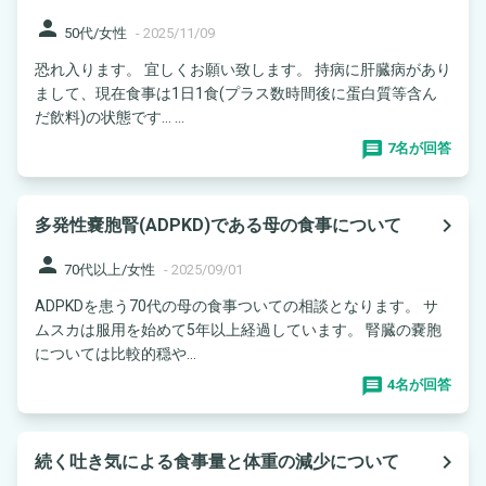
person
50代/女性
-
2025/11/09
恐れ入ります。 宜しくお願い致します。 持病に肝臓病があり
まして、現在食事は1日1食(プラス数時間後に蛋白質等含ん
だ飲料)の状態です… ...
7名が回答
navigate_next
多発性嚢胞腎(ADPKD)である母の食事について
person
70代以上/女性
-
2025/09/01
ADPKDを患う70代の母の食事ついての相談となります。 サ
ムスカは服用を始めて5年以上経過しています。 腎臓の嚢胞
については比較的穏や...
4名が回答
navigate_next
続く吐き気による食事量と体重の減少について