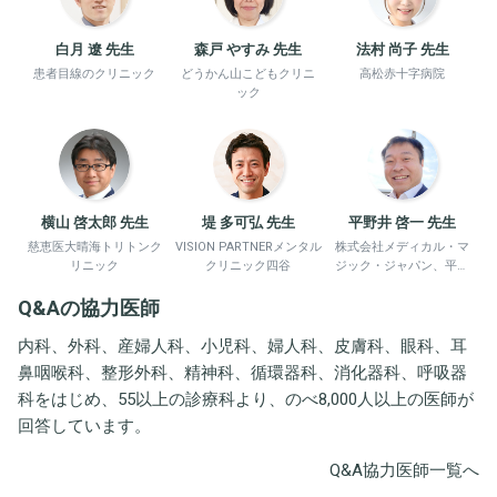
白月 遼 先生
森戸 やすみ 先生
法村 尚子 先生
患者目線のクリニック
どうかん山こどもクリニ
高松赤十字病院
ック
横山 啓太郎 先生
堤 多可弘 先生
平野井 啓一 先生
慈恵医大晴海トリトンク
VISION PARTNERメンタル
株式会社メディカル・マ
リニック
クリニック四谷
ジック・ジャパン、平野
井労働衛生コンサルタン
Q&Aの協力医師
ト事務所
内科、外科、産婦人科、小児科、婦人科、皮膚科、眼科、耳
鼻咽喉科、整形外科、精神科、循環器科、消化器科、呼吸器
科をはじめ、55以上の診療科より、のべ8,000人以上の医師が
回答しています。
Q&A協力医師一覧へ