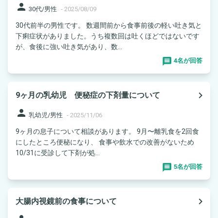
person
30代/男性
-
2025/08/09
30代前半の男性です。 数週間前から食事前後の軽い吐き気と
下痢症状がありました。うち複数回は吐くほどではないです
が、食後に強い吐き気があり、数...
4名が回答
navigate_next
9ヶ月の乳幼児 便秘症の下剤量について
person
乳幼児/男性
-
2025/11/06
9ヶ月の息子について相談があります。 9月〜離乳食を2回食
にしたところ便秘になり、 食事や飲水での改善がないため
10/31に受診して下剤が処...
5名が回答
navigate_next
大腸内視鏡前の食事について