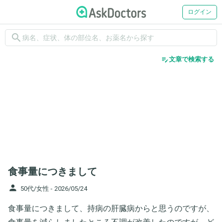
ログイン
search
edit_note
文章で検索する
食事量につきまして
person
50代/女性 -
2026/05/24
食事量につきまして、持病の肝臓病からと思うのですが、