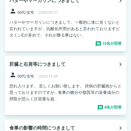
navigate_next
バターやマーガリンにつきまして
person
50代/女性
-
2026/02/17
バターやマーガリンにつきまして、一般的に体に良くないと
言われていますが、抗酸化作用があると言われておりますビ
タミンEが多めで、それが勝る事はない...
15名が回答
navigate_next
肝臓と右肩等につきまして
person
50代/女性
-
2025/11/09
恐れ入ります。 宜しくお願い致します。 持病の肝臓病からと
思っておりますのですが… 食事の糖分や脂質等の栄養成分の
摂取が恐らく許容量を超...
8名が回答
navigate_next
食事の影響の時間につきまして