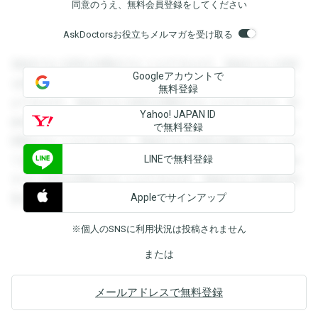
同意のうえ、無料会員登録をしてください
AskDoctorsお役立ちメルマガを受け取る
登録すると回答を閲覧することができます。登録すると回答
Googleアカウントで
を閲覧することができます。登録すると回答を閲覧すること
無料登録
ができます。登録すると回答を閲覧することができます。登
Yahoo! JAPAN ID
録すると回答を閲覧することができます。登録すると回答を
で無料登録
閲覧することができます。登録すると回答を閲覧することが
LINEで無料登録
できます。登録すると回答を閲覧することができます。登録
すると回答を閲覧することができます。登録すると回答を閲
Appleでサインアップ
覧することができます。
※個人のSNSに利用状況は投稿されません
または
メールアドレスで無料登録