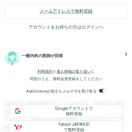
メールアドレスで無料登録
アカウントをお持ちの方は
ログイン
へ
navigate_next
一般内科の医師が回答
利用規約
と
個人情報の取り扱い
に
同意のうえ、無料会員登録をしてください
AskDoctorsお役立ちメルマガを受け取る
登録すると回答を閲覧することができます。登録すると回答
Googleアカウントで
を閲覧することができます。登録すると回答を閲覧すること
無料登録
ができます。登録すると回答を閲覧することができます。登
Yahoo! JAPAN ID
録すると回答を閲覧することができます。登録すると回答を
で無料登録