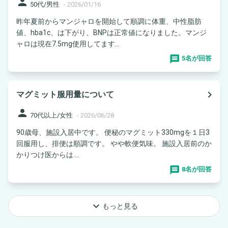
person
50代/男性
-
2026/01/16
昨年夏前からマンジャロを開始して順調に体重、中性脂肪
値、hba1c、は下がり、BNPは正常値になりました。マンジ
ャロは現在7.5mg使用してます...
5名が回答
navigate_next
マグミット服用量について
person
70代以上/女性
-
2026/06/28
90歳母、施設入居中です。 便秘のマグミット330mgを１日3
回服用し、排便は順調です。 やや軟便気味。 施設入居前のか
かりつけ医からは ...
8名が回答
keyboard_arrow_down
もっと見る