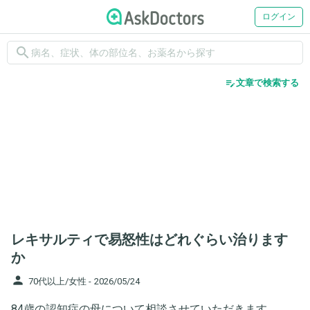
ログイン
search
edit_note
文章で検索する
レキサルティで易怒性はどれぐらい治ります
か
person
70代以上/女性 -
2026/05/24
84歳の認知症の母について相談させていただきます。