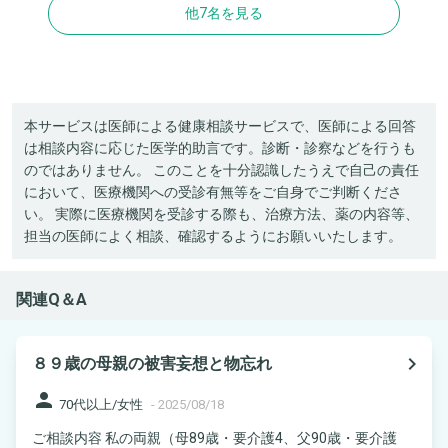
他7名を見る
本サービスは医師による健康相談サービスで、医師による回答
は相談内容に応じた医学的助言です。診断・診察などを行うも
のではありません。 このことを十分認識したうえで自己の責任
において、医療機関への受診有無等をご自身でご判断くださ
い。 実際に医療機関を受診する際も、治療方法、薬の内容等、
担当の医師によく相談、確認するようにお願いいたします。
関連Q＆A
navigate_next
８９歳の母親の被害妄想と物忘れ
person
70代以上/女性
-
2025/08/18
ご相談内容 私の両親（母89歳・要介護4、父90歳・要介護