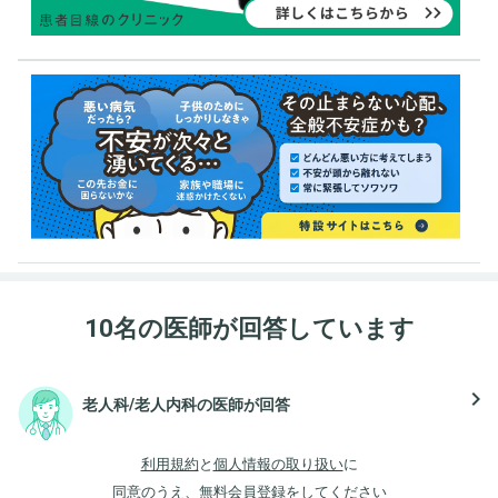
10名の医師が回答しています
navigate_next
老人科/老人内科の医師が回答
利用規約
と
個人情報の取り扱い
に
同意のうえ、無料会員登録をしてください