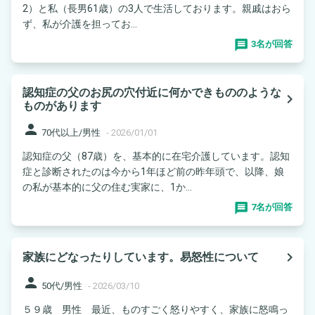
2）と私（長男61歳）の3人で生活しております。親戚はおら
ず、私が介護を担ってお...
3名が回答
認知症の父のお尻の穴付近に何かできもののような
navigate_next
ものがあります
person
70代以上/男性
-
2026/01/01
認知症の父（87歳）を、基本的に在宅介護しています。認知
症と診断されたのは今から1年ほど前の昨年頭で、以降、娘
の私が基本的に父の住む実家に、1か...
7名が回答
navigate_next
家族にどなったりしています。易怒性について
person
50代/男性
-
2026/03/10
５９歳 男性 最近、ものすごく怒りやすく、家族に怒鳴っ