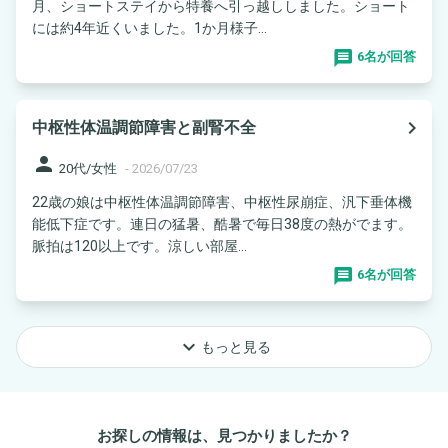
月、ショートステイから特養へ引っ越ししました。ショート
には約4年近くいました。1か月様子...
6名が回答
navigate_next
中枢性体温調節障害と副腎不全
person
20代/女性
-
2026/07/23
22歳の娘は中枢性体温調節障害、中枢性尿崩症、汎下垂体機
能低下症です。連日の猛暑、酷暑で毎日38度の熱がでます。
脈拍は120以上です。涼しい部屋...
6名が回答
keyboard_arrow_down
もっと見る
お探しの情報は、見つかりましたか？