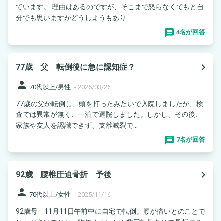
ています。 理由はあるのですが、そこまで怒らなくてもと自
分でも思いますがどうしようもあり...
4名が回答
navigate_next
77歳 父 転倒後に急に認知症？
person
70代以上/男性
-
2026/03/26
77歳の父が転倒し、頭を打ったみたいで入院しましたが、検
査では異常が無く、一泊で退院しました。しかし、その後、
家族や友人を認識できず、支離滅裂で...
7名が回答
navigate_next
92歳 腰椎圧迫骨折 予後
person
70代以上/女性
-
2025/11/16
92歳母 11月11日午前中に自宅で転倒。腰が痛いとのことで