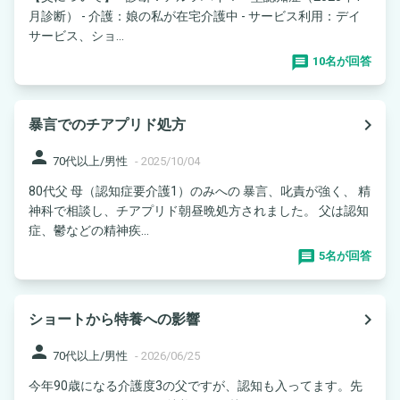
月診断） - 介護：娘の私が在宅介護中 - サービス利用：デイ
サービス、ショ...
10名が回答
navigate_next
暴言でのチアプリド処方
person
70代以上/男性
-
2025/10/04
80代父 母（認知症要介護1）のみへの 暴言、叱責が強く、 精
神科で相談し、チアプリド朝昼晩処方されました。 父は認知
症、鬱などの精神疾...
5名が回答
navigate_next
ショートから特養への影響
person
70代以上/男性
-
2026/06/25
今年90歳になる介護度3の父ですが、認知も入ってます。先