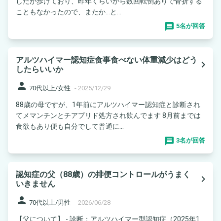
したが歩けており、昨年くらいから数回転倒ありで骨折する
こともなかったので、またか…と...
5名が回答
アルツハイマー認知症食事食べない体重減少はどう
navigate_next
したらいいか
person
70代以上/女性
-
2025/12/29
88歳の母ですが、1年前にアルツハイマー認知症と診断され
てメマンチンとチアプリド処方され飲んでます 8月前までは
食欲もあり便も自分でして普通に...
3名が回答
認知症の父（88歳）の排便コントロールがうまく
navigate_next
いきません
person
70代以上/男性
-
2026/06/28
【父について】 - 診断：アルツハイマー型認知症（2025年1