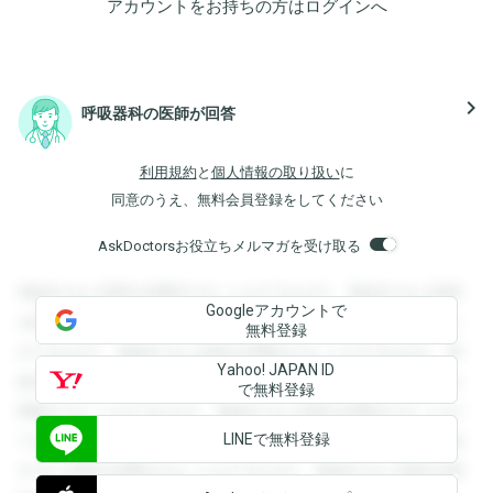
アカウントをお持ちの方は
ログイン
へ
navigate_next
呼吸器科の医師が回答
利用規約
と
個人情報の取り扱い
に
同意のうえ、無料会員登録をしてください
AskDoctorsお役立ちメルマガを受け取る
登録すると回答を閲覧することができます。登録すると回答
Googleアカウントで
を閲覧することができます。登録すると回答を閲覧すること
無料登録
ができます。登録すると回答を閲覧することができます。登
Yahoo! JAPAN ID
録すると回答を閲覧することができます。登録すると回答を
で無料登録
閲覧することができます。登録すると回答を閲覧することが
LINEで無料登録
できます。登録すると回答を閲覧することができます。登録
すると回答を閲覧することができます。登録すると回答を閲