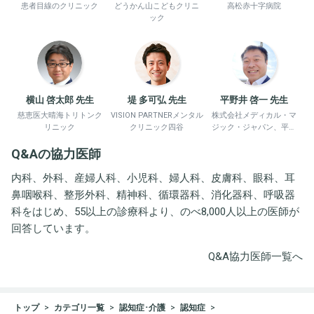
患者目線のクリニック
どうかん山こどもクリニ
高松赤十字病院
ック
横山 啓太郎 先生
堤 多可弘 先生
平野井 啓一 先生
慈恵医大晴海トリトンク
VISION PARTNERメンタル
株式会社メディカル・マ
リニック
クリニック四谷
ジック・ジャパン、平野
井労働衛生コンサルタン
Q&Aの協力医師
ト事務所
内科、外科、産婦人科、小児科、婦人科、皮膚科、眼科、耳
鼻咽喉科、整形外科、精神科、循環器科、消化器科、呼吸器
科をはじめ、55以上の診療科より、のべ8,000人以上の医師が
回答しています。
Q&A協力医師一覧へ
トップ
カテゴリ一覧
認知症･介護
認知症