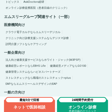
トピックス
AskDoctors総研
オンライン診療提携医院（患者目線のクリニック）
エムスリーグループ関連サイト（一部）
医療機関向け
クラウド電子カルテならエムスリーデジカル
クリニック向け診療支援システムならデジスマ診療
訪問介護ソフトならケアウィング
一般企業向け
法人向け健康支援サービスならホワイト・ジャック(M3PSP)
健康経営レポートならEBHS Life
健康経営メディアならGO100
健康管理システムならハピネスパートナーズ
ストレスチェックなら職場のストレスチェック+plus
EAPならエムスリーヘルスデザインのEAP
一般の方向け
医療総合サイトQLife（キューライフ）
肥満症総合サイトならひまんラボ
最短5分で回答
24時間予約受付
ネットで医師相談
オンライン診療
Copyright © 2005-2026 M3, Inc. All Rights Reserved.
患者目線のクリニック