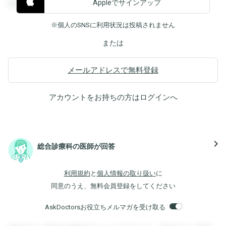
Appleでサインアップ
覧することができます。
※個人のSNSに利用状況は投稿されません
または
メールアドレスで無料登録
アカウントをお持ちの方は
ログイン
へ
navigate_next
総合診療科の医師が回答
利用規約
と
個人情報の取り扱い
に
同意のうえ、無料会員登録をしてください
AskDoctorsお役立ちメルマガを受け取る