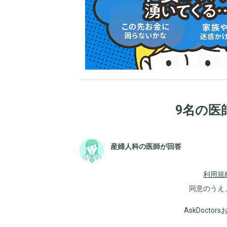
9名の医
産婦人科の医師が回答
利用規
同意のうえ
AskDoct