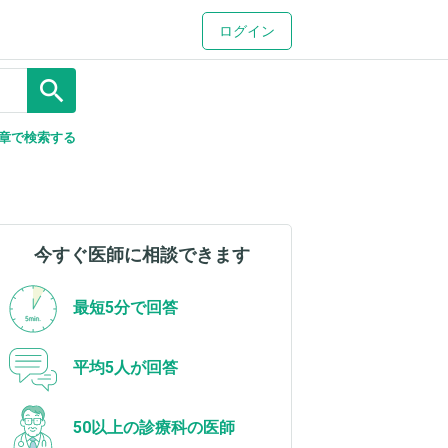
ログイン
search
章で検索する
今すぐ医師に相談できます
最短5分で回答
平均5人が回答
50以上の診療科の医師