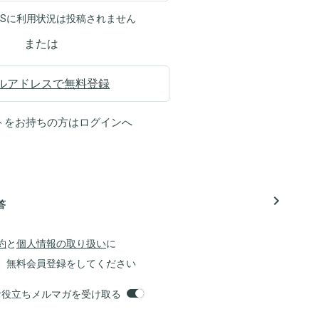
NSに利用状況は投稿されません
または
ルアドレスで無料登録
トをお持ちの方は
ログイン
へ
navigate_next
答
約
と
個人情報の取り扱い
に
、無料会員登録をしてください
orsお役立ちメルマガを受け取る