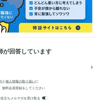
師が回答しています
navigate_next
約
と
個人情報の取り扱い
に
、無料会員登録をしてください
orsお役立ちメルマガを受け取る