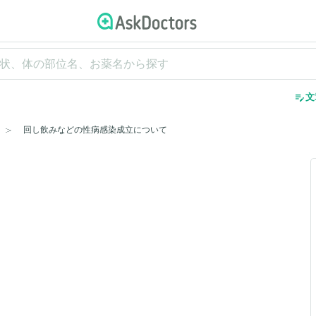
edit_note
文
回し飲みなどの性病感染成立について