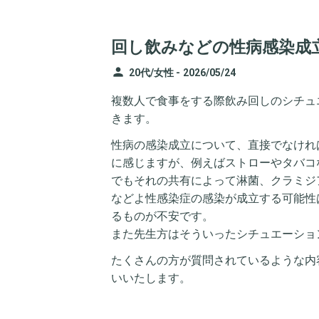
回し飲みなどの性病感染成
person
20代/女性 -
2026/05/24
複数人で食事をする際飲み回しのシチュ
きます。
性病の感染成立について、直接でなけれ
に感じますが、例えばストローやタバコ
でもそれの共有によって淋菌、クラミジ
などよ性感染症の感染が成立する可能性
るものが不安です。
また先生方はそういったシチュエーショ
たくさんの方が質問されているような内
いいたします。