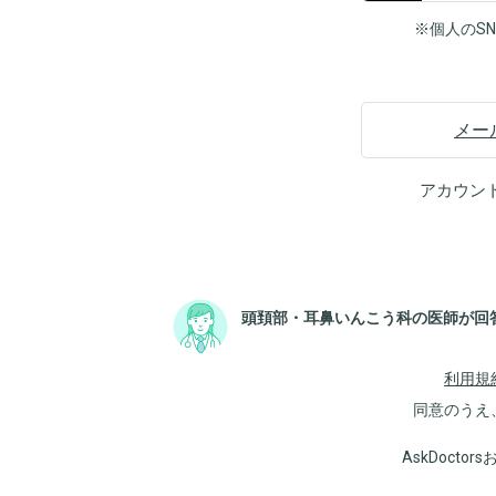
※個人のS
メー
アカウン
頭頚部・耳鼻いんこう科の医師が回
利用規
同意のうえ
AskDoct