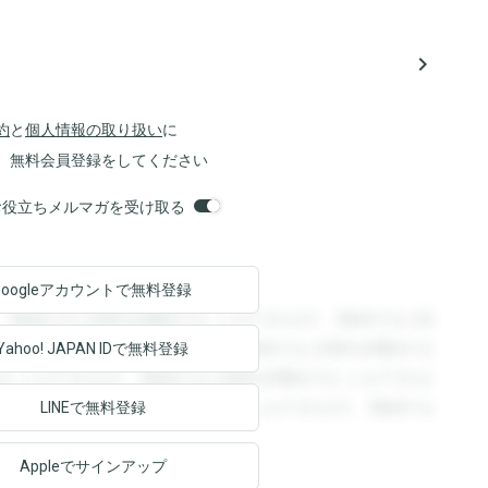
navigate_next
約
と
個人情報の取り扱い
に
、無料会員登録をしてください
orsお役立ちメルマガを受け取る
Googleアカウントで
無料登録
。登録すると回答を閲覧することができます。登録すると回
回答を閲覧することができます。登録すると回答を閲覧する
Yahoo! JAPAN ID
で無料登録
ることができます。登録すると回答を閲覧することができま
ます。登録すると回答を閲覧することができます。登録する
LINEで無料登録
Appleでサインアップ