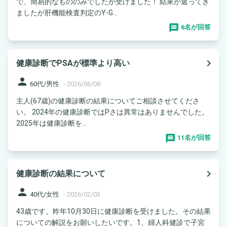
で、簡易的なもののみでしたが受けました！ 結果が返ってき
ましたが肝機能検査判定のY-G...
6名が回答
navigate_next
健康診断でPSAが標準より高い
person
60代/男性
-
2026/06/08
主人(67歳)の健康診断の結果についてご相談させてくださ
い。 2024年の健康診断ではPさは異常はありませんでした。
2025年は健康診断を...
11名が回答
navigate_next
健康診断の結果について
person
40代/女性
-
2026/02/03
43歳です。昨年10月30日に健康診断を受けました。その結果
についての解説をお願いしたいです。1、婦人科健診で子宮