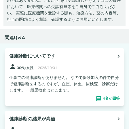
のではありません。 このことを十分認識したうえで自己の責任
において、医療機関への受診有無等をご自身でご判断くださ
い。 実際に医療機関を受診する際も、治療方法、薬の内容等、
担当の医師によく相談、確認するようにお願いいたします。
関連Q＆A
navigate_next
健康診断についてです
person
30代/女性
-
2025/10/31
仕事での健康診断がありません。 なので保険加入の件で自分
で健康診断をするのですが、血圧、体重、尿検査、診察だけ
します。 一般尿検査はどこまで...
4名が回答
navigate_next
健康診断の結果が高値