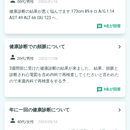
person
50代/男性
-
2026/01/16
健康診断の結果が悪く悩んでます 173cm 89キロ A/G 1.14
AST 49 ALT 66 GlU 123 ヘ...
9名が回答
navigate_next
健康診断での頻脈について
person
20代/男性
-
2025/11/08
3週間前に受けた健康診断の結果が来ました。 結果、頻脈と
診断され心電図を含め内科で再検査してくださいと言われた
ので来週内科で再検査をする予...
9名が回答
navigate_next
年に一回の健康診断について
person
40代/女性
-
2025/09/16