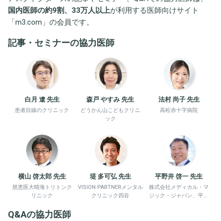
国内医師の約9割、33万人以上
が利用する医師向けサイト
「
m3.com
」の会員です。
記事・セミナーの協力医師
白月 遼 先生
森戸 やすみ 先生
法村 尚子 先生
患者目線のクリニック
どうかん山こどもクリニ
高松赤十字病院
ック
横山 啓太郎 先生
堤 多可弘 先生
平野井 啓一 先生
慈恵医大晴海トリトンク
VISION PARTNERメンタル
株式会社メディカル・マ
リニック
クリニック四谷
ジック・ジャパン、平野
井労働衛生コンサルタン
Q&Aの協力医師
ト事務所