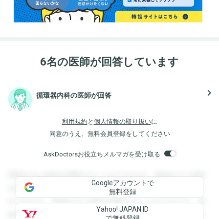
6名の医師が回答しています
navigate_next
循環器内科の医師が回答
利用規約
と
個人情報の取り扱い
に
同意のうえ、無料会員登録をしてください
AskDoctorsお役立ちメルマガを受け取る
登録すると回答を閲覧することができます。登録すると回答
Googleアカウントで
を閲覧することができます。登録すると回答を閲覧すること
無料登録
ができます。登録すると回答を閲覧することができます。登
Yahoo! JAPAN ID
録すると回答を閲覧することができます。登録すると回答を
で無料登録