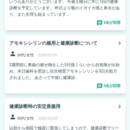
いつもありがとうございます。 今週土曜日に年に1回の健康
診断を予定しています。 昨日より喉のイガイガ感と鼻水があ
り、また生理も始まっています...
5名が回答
navigate_next
アモキシシリンの服用と健康診断について
person
30代/女性
-
2026/01/07
2週間前に奥歯の被せ物をした5日後くらいから自発痛が出始
め、本日歯科を受診し抗生物質アモキシシリンを3日分処方
されました。 あさって午後に健康診...
5名が回答
navigate_next
健康診断時の安定座服用
person
50代/女性
-
2026/03/20
以前から病院で極度に緊張してしまうので、健康診断でリー