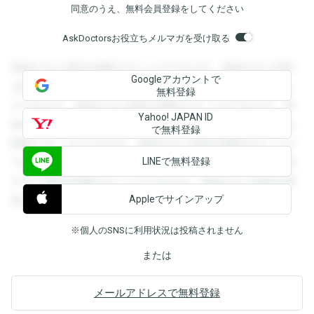
同意のうえ、無料会員登録をしてください
AskDoctorsお役立ちメルマガを受け取る
登録すると回答を閲覧することができます。登録すると回答
Googleアカウントで
を閲覧することができます。登録すると回答を閲覧すること
無料登録
ができます。登録すると回答を閲覧することができます。登
Yahoo! JAPAN ID
録すると回答を閲覧することができます。登録すると回答を
で無料登録
閲覧することができます。登録すると回答を閲覧することが
LINEで無料登録
できます。登録すると回答を閲覧することができます。登録
すると回答を閲覧することができます。登録すると回答を閲
Appleでサインアップ
覧することができます。
※個人のSNSに利用状況は投稿されません
または
メールアドレスで無料登録