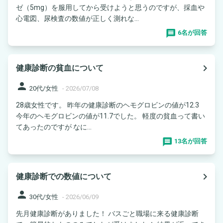
ゼ（5mg）を服用してから受けようと思うのですが、採血や
心電図、尿検査の数値が正しく測れな...
6名が回答
navigate_next
健康診断の貧血について
person
20代/女性
-
2026/07/08
28歳女性です。 昨年の健康診断のヘモグロビンの値が12.3
今年のヘモグロビンの値が11.7でした。 軽度の貧血って書い
てあったのですが なに...
13名が回答
navigate_next
健康診断での数値について
person
30代/女性
-
2026/06/09
先月健康診断がありました！ バスごと職場に来る健康診断