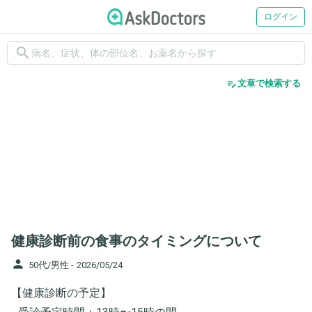
ログイン
search
edit_note
文章で検索する
健康診断前の食事のタイミングについて
person
50代/男性 -
2026/05/24
【健康診断の予定】