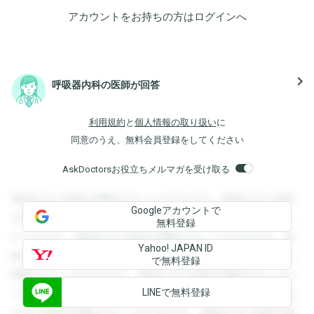
アカウントをお持ちの方は
ログイン
へ
navigate_next
呼吸器内科の医師が回答
利用規約
と
個人情報の取り扱い
に
同意のうえ、無料会員登録をしてください
AskDoctorsお役立ちメルマガを受け取る
登録すると回答を閲覧することができます。登録すると回答
Googleアカウントで
を閲覧することができます。登録すると回答を閲覧すること
無料登録
ができます。登録すると回答を閲覧することができます。登
Yahoo! JAPAN ID
録すると回答を閲覧することができます。登録すると回答を
で無料登録
閲覧することができます。登録すると回答を閲覧することが
LINEで無料登録
できます。登録すると回答を閲覧することができます。登録
すると回答を閲覧することができます。登録すると回答を閲