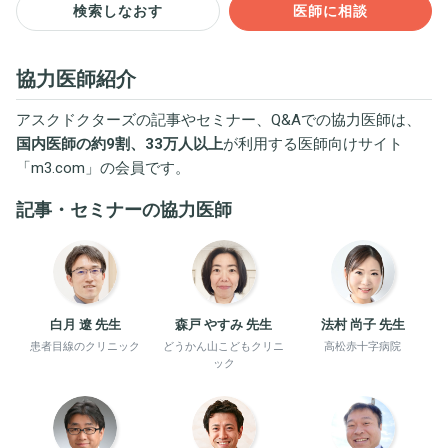
検索しなおす
医師に相談
協力医師紹介
アスクドクターズの記事やセミナー、Q&Aでの協力医師は、
国内医師の約9割、33万人以上
が利用する医師向けサイト
「
m3.com
」の会員です。
記事・セミナーの協力医師
白月 遼 先生
森戸 やすみ 先生
法村 尚子 先生
患者目線のクリニック
どうかん山こどもクリニ
高松赤十字病院
ック