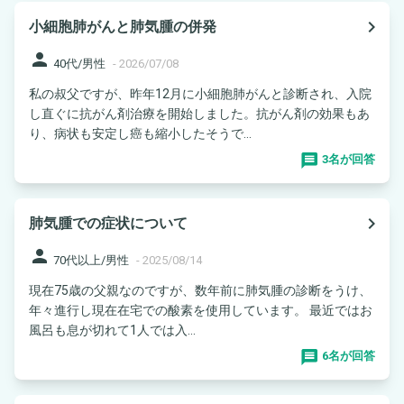
navigate_next
小細胞肺がんと肺気腫の併発
person
40代/男性
-
2026/07/08
私の叔父ですが、昨年12月に小細胞肺がんと診断され、入院
し直ぐに抗がん剤治療を開始しました。抗がん剤の効果もあ
り、病状も安定し癌も縮小したそうで...
3名が回答
navigate_next
肺気腫での症状について
person
70代以上/男性
-
2025/08/14
現在75歳の父親なのですが、数年前に肺気腫の診断をうけ、
年々進行し現在在宅での酸素を使用しています。 最近ではお
風呂も息が切れて1人では入...
6名が回答