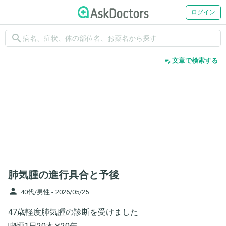
ログイン
search
edit_note
文章で検索する
肺気腫の進行具合と予後
person
40代/男性 -
2026/05/25
47歳軽度肺気腫の診断を受けました