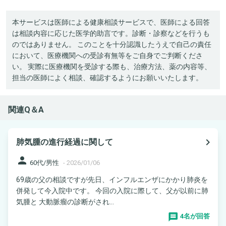
本サービスは医師による健康相談サービスで、医師による回答
は相談内容に応じた医学的助言です。診断・診察などを行うも
のではありません。 このことを十分認識したうえで自己の責任
において、医療機関への受診有無等をご自身でご判断くださ
い。 実際に医療機関を受診する際も、治療方法、薬の内容等、
担当の医師によく相談、確認するようにお願いいたします。
関連Q＆A
navigate_next
肺気腫の進行経過に関して
person
60代/男性
-
2026/01/06
69歳の父の相談ですが先日、インフルエンザにかかり肺炎を
併発して今入院中です。 今回の入院に際して、父が以前に肺
気腫と 大動脈瘤の診断がされ...
4名が回答