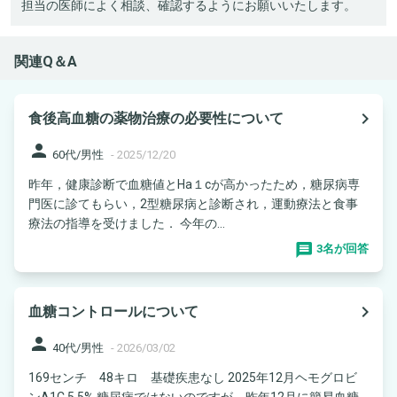
担当の医師によく相談、確認するようにお願いいたします。
関連Q＆A
navigate_next
食後高血糖の薬物治療の必要性について
person
60代/男性
-
2025/12/20
昨年，健康診断で血糖値とHa１cが高かったため，糖尿病専
門医に診てもらい，2型糖尿病と診断され，運動療法と食事
療法の指導を受けました． 今年の...
3名が回答
navigate_next
血糖コントロールについて
person
40代/男性
-
2026/03/02
169センチ 48キロ 基礎疾患なし 2025年12月ヘモグロビ
ンA1C 5.5% 糖尿病ではないのですが、昨年12月に簡易血糖