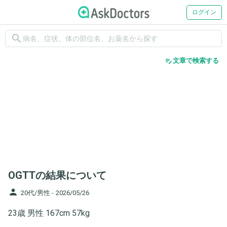
ログイン
search
edit_note
文章で検索する
OGTTの結果について
person
20代/男性 -
2026/05/26
23歳 男性 167cm 57kg