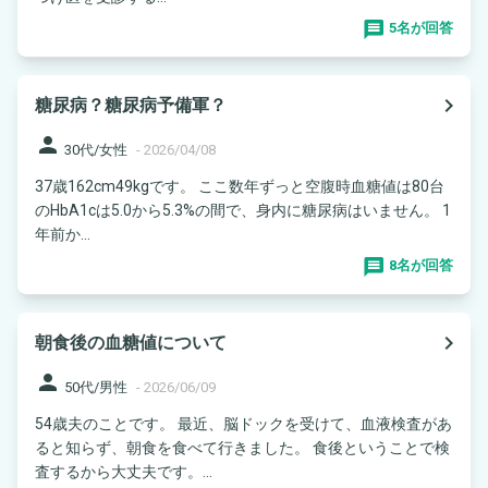
5名が回答
navigate_next
糖尿病？糖尿病予備軍？
person
30代/女性
-
2026/04/08
37歳162cm49kgです。 ここ数年ずっと空腹時血糖値は80台
のHbA1cは5.0から5.3%の間で、身内に糖尿病はいません。 1
年前か...
8名が回答
navigate_next
朝食後の血糖値について
person
50代/男性
-
2026/06/09
54歳夫のことです。 最近、脳ドックを受けて、血液検査があ
ると知らず、朝食を食べて行きました。 食後ということで検
査するから大丈夫です。...