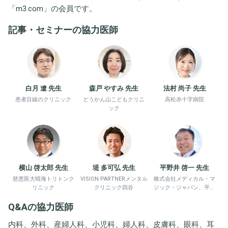
「
m3.com
」の会員です。
記事・セミナーの協力医師
白月 遼 先生
森戸 やすみ 先生
法村 尚子 先生
患者目線のクリニック
どうかん山こどもクリニ
高松赤十字病院
ック
横山 啓太郎 先生
堤 多可弘 先生
平野井 啓一 先生
慈恵医大晴海トリトンク
VISION PARTNERメンタル
株式会社メディカル・マ
リニック
クリニック四谷
ジック・ジャパン、平野
井労働衛生コンサルタン
Q&Aの協力医師
ト事務所
内科、外科、産婦人科、小児科、婦人科、皮膚科、眼科、耳