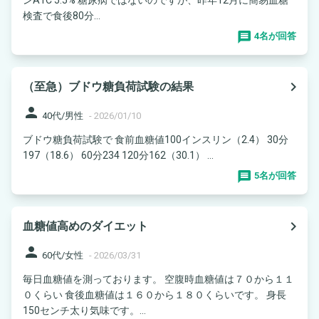
検査で食後80分...
4名が回答
navigate_next
（至急）ブドウ糖負荷試験の結果
person
40代/男性
-
2026/01/10
ブドウ糖負荷試験で 食前血糖値100インスリン（2.4） 30分
197（18.6） 60分234 120分162（30.1） ...
5名が回答
navigate_next
血糖値高めのダイエット
person
60代/女性
-
2026/03/31
毎日血糖値を測っております。 空腹時血糖値は７０から１１
０くらい 食後血糖値は１６０から１８０くらいです。 身長
150センチ太り気味です。...