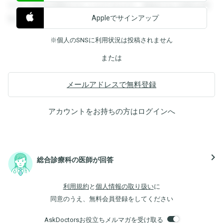
すると回答を閲覧することができます。登録すると回答を閲
Appleでサインアップ
覧することができます。
※個人のSNSに利用状況は投稿されません
または
メールアドレスで無料登録
アカウントをお持ちの方は
ログイン
へ
navigate_next
総合診療科の医師が回答
利用規約
と
個人情報の取り扱い
に
同意のうえ、無料会員登録をしてください
AskDoctorsお役立ちメルマガを受け取る