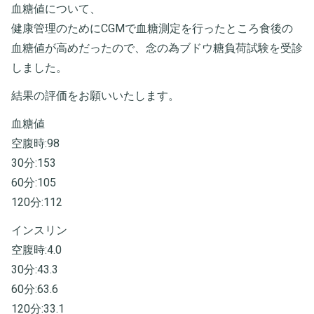
血糖値について、
健康管理のためにCGMで血糖測定を行ったところ食後の
血糖値が高めだったので、念の為ブドウ糖負荷試験を受診
しました。
結果の評価をお願いいたします。
血糖値
空腹時:98
30分:153
60分:105
120分:112
インスリン
空腹時:4.0
30分:43.3
60分:63.6
120分:33.1