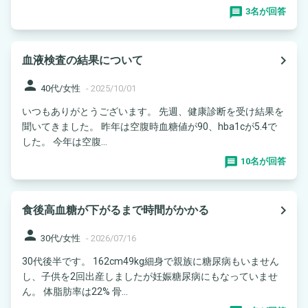
3名が回答
navigate_next
血液検査の結果について
person
40代/女性
-
2025/10/01
いつもありがとうございます。 先週、健康診断を受け結果を
聞いてきました。 昨年は空腹時血糖値が90、hba1cが5.4で
した。 今年は空腹...
10名が回答
navigate_next
食後高血糖が下がるまで時間がかかる
person
30代/女性
-
2026/07/16
30代後半です。 162cm49kg細身で親族に糖尿病もいません
し、子供を2回出産しましたが妊娠糖尿病にもなっていませ
ん。 体脂肪率は22% 骨...