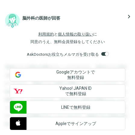
navigate_next
脳外科の医師が回答
利用規約
と
個人情報の取り扱い
に
同意のうえ、無料会員登録をしてください
AskDoctorsお役立ちメルマガを受け取る
登録すると回答を閲覧することができます。登録すると回答
Googleアカウントで
を閲覧することができます。登録すると回答を閲覧すること
無料登録
ができます。登録すると回答を閲覧することができます。登
Yahoo! JAPAN ID
録すると回答を閲覧することができます。登録すると回答を
で無料登録
閲覧することができます。登録すると回答を閲覧することが
LINEで無料登録
できます。登録すると回答を閲覧することができます。登録
すると回答を閲覧することができます。登録すると回答を閲
Appleでサインアップ
覧することができます。