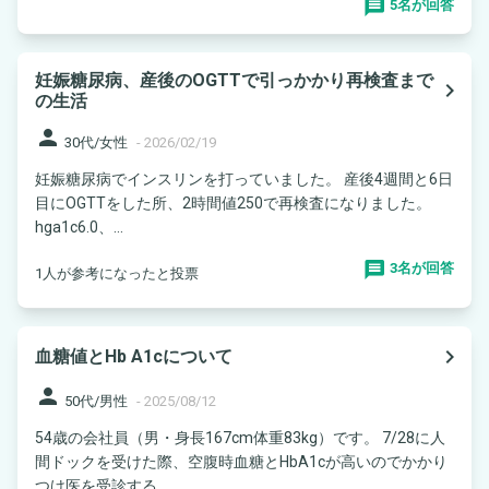
5名が回答
妊娠糖尿病、産後のOGTTで引っかかり再検査まで
navigate_next
の生活
person
30代/女性
-
2026/02/19
妊娠糖尿病でインスリンを打っていました。 産後4週間と6日
目にOGTTをした所、2時間値250で再検査になりました。
hga1c6.0、...
3名が回答
1人が参考になったと投票
navigate_next
血糖値とHb A1cについて
person
50代/男性
-
2025/08/12
54歳の会社員（男・身長167cm体重83kg）です。 7/28に人
間ドックを受けた際、空腹時血糖とHbA1cが高いのでかかり
つけ医を受診する...