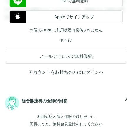
LINEで無料登録
できます。登録すると回答を閲覧することができます。登録
すると回答を閲覧することができます。登録すると回答を閲
Appleでサインアップ
覧することができます。
※個人のSNSに利用状況は投稿されません
または
メールアドレスで無料登録
アカウントをお持ちの方は
ログイン
へ
navigate_next
総合診療科の医師が回答
利用規約
と
個人情報の取り扱い
に
同意のうえ、無料会員登録をしてください