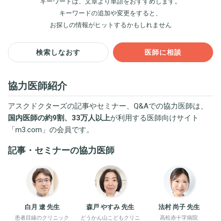
キーワードは、文章より単語をおすすめします。
キーワードの追加や変更をすると、
お探しの情報がヒットするかもしれません
検索しなおす
医師に相談
協力医師紹介
アスクドクターズの記事やセミナー、Q&Aでの協力医師は、
国内医師の約9割、33万人以上
が利用する医師向けサイト
「
m3.com
」の会員です。
記事・セミナーの協力医師
白月 遼 先生
森戸 やすみ 先生
法村 尚子 先生
患者目線のクリニック
どうかん山こどもクリニ
高松赤十字病院