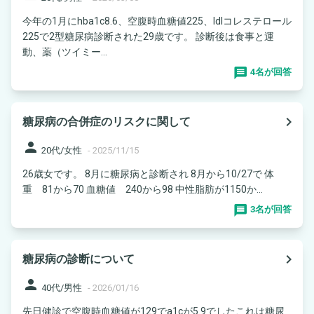
今年の1月にhba1c8.6、空腹時血糖値225、ldlコレステロール
225で2型糖尿病診断された29歳です。 診断後は食事と運
動、薬（ツイミー...
4名が回答
navigate_next
糖尿病の合併症のリスクに関して
person
20代/女性
-
2025/11/15
26歳女です。 8月に糖尿病と診断され 8月から10/27で 体
重 81から70 血糖値 240から98 中性脂肪が1150か...
3名が回答
navigate_next
糖尿病の診断について
person
40代/男性
-
2026/01/16
先日健診で空腹時血糖値が129でa1cが5.9でしたこれは糖尿