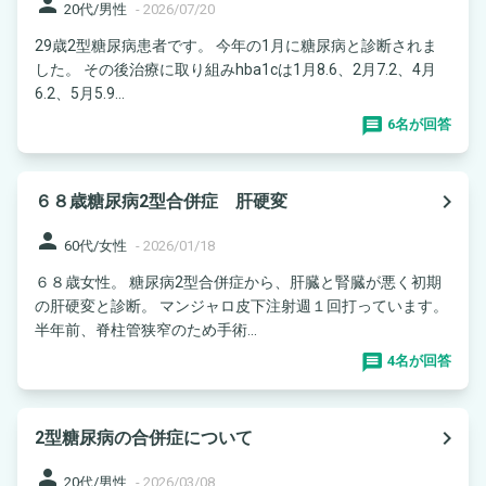
person
20代/男性
-
2026/07/20
29歳2型糖尿病患者です。 今年の1月に糖尿病と診断されま
した。 その後治療に取り組みhba1cは1月8.6、2月7.2、4月
6.2、5月5.9...
6名が回答
navigate_next
６８歳糖尿病2型合併症 肝硬変
person
60代/女性
-
2026/01/18
６８歳女性。 糖尿病2型合併症から、肝臓と腎臓が悪く初期
の肝硬変と診断。 マンジャロ皮下注射週１回打っています。
半年前、脊柱管狭窄のため手術...
4名が回答
navigate_next
2型糖尿病の合併症について
person
20代/男性
-
2026/03/08