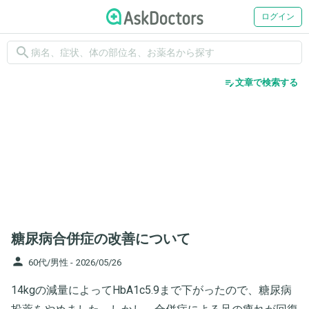
ログイン
search
edit_note
文章で検索する
糖尿病合併症の改善について
person
60代/男性 -
2026/05/26
14kgの減量によってHbA1c5.9まで下がったので、糖尿病