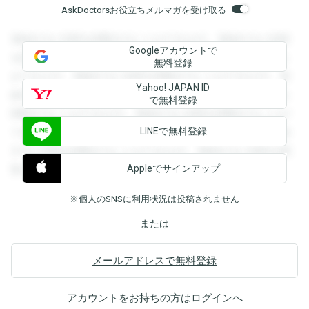
AskDoctorsお役立ちメルマガを受け取る
登録すると回答を閲覧することができます。登録すると回答
Googleアカウントで
を閲覧することができます。登録すると回答を閲覧すること
無料登録
ができます。登録すると回答を閲覧することができます。登
Yahoo! JAPAN ID
録すると回答を閲覧することができます。登録すると回答を
で無料登録
閲覧することができます。登録すると回答を閲覧することが
LINEで無料登録
できます。登録すると回答を閲覧することができます。登録
すると回答を閲覧することができます。登録すると回答を閲
Appleでサインアップ
覧することができます。
※個人のSNSに利用状況は投稿されません
または
メールアドレスで無料登録
アカウントをお持ちの方は
ログイン
へ