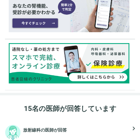
15名の医師が回答しています
navigate_next
放射線科の医師が回答