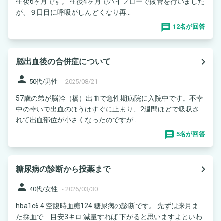
生後6ヶ月です。 生後4ヶ月でハイフローで抜管を行いました
が、９日目に呼吸がしんどくなり再...
12名が回答
navigate_next
脳出血後の合併症について
person
50代/男性
-
2025/08/21
57歳の弟が脳幹（橋）出血で急性期病院に入院中です。不幸
中の幸いで出血のほうはすぐに止まり、2週間ほどで吸収さ
れて出血部位が小さくなったのですが...
5名が回答
navigate_next
糖尿病の診断から投薬まで
person
40代/女性
-
2026/03/30
hba1c6.4 空腹時血糖124 糖尿病の診断です。 先ずは来月ま
た採血で 目安3キロ 減量すれば 下がると思いますよといわ