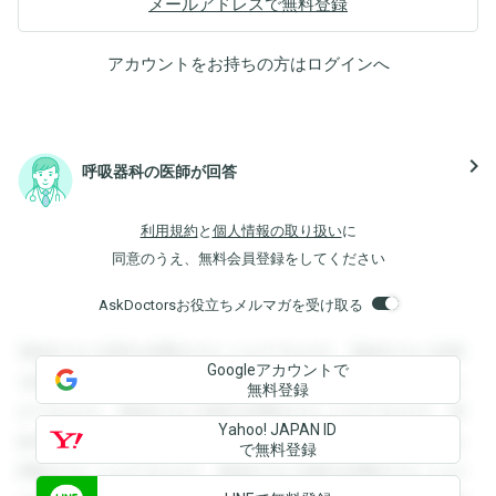
メールアドレスで無料登録
アカウントをお持ちの方は
ログイン
へ
navigate_next
呼吸器科の医師が回答
利用規約
と
個人情報の取り扱い
に
同意のうえ、無料会員登録をしてください
AskDoctorsお役立ちメルマガを受け取る
登録すると回答を閲覧することができます。登録すると回答
Googleアカウントで
を閲覧することができます。登録すると回答を閲覧すること
無料登録
ができます。登録すると回答を閲覧することができます。登
Yahoo! JAPAN ID
録すると回答を閲覧することができます。登録すると回答を
で無料登録
閲覧することができます。登録すると回答を閲覧することが