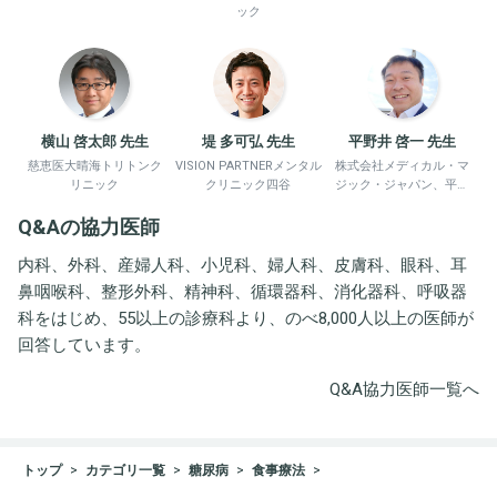
ック
横山 啓太郎 先生
堤 多可弘 先生
平野井 啓一 先生
慈恵医大晴海トリトンク
VISION PARTNERメンタル
株式会社メディカル・マ
リニック
クリニック四谷
ジック・ジャパン、平野
井労働衛生コンサルタン
Q&Aの協力医師
ト事務所
内科、外科、産婦人科、小児科、婦人科、皮膚科、眼科、耳
鼻咽喉科、整形外科、精神科、循環器科、消化器科、呼吸器
科をはじめ、55以上の診療科より、のべ8,000人以上の医師が
回答しています。
Q&A協力医師一覧へ
トップ
カテゴリ一覧
糖尿病
食事療法