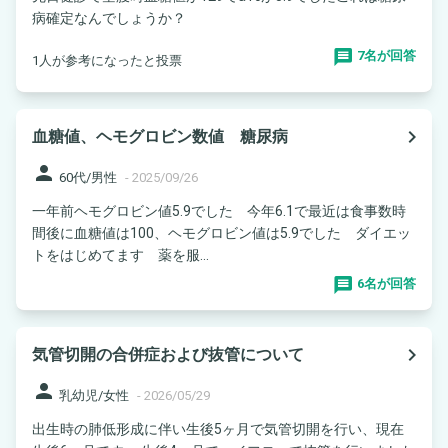
病確定なんでしょうか？
7名が回答
1人が参考になったと投票
navigate_next
血糖値、ヘモグロビン数値 糖尿病
person
60代/男性
-
2025/09/26
一年前ヘモグロビン値5.9でした 今年6.1で最近は食事数時
間後に血糖値は100、ヘモグロビン値は5.9でした ダイエッ
トをはじめてます 薬を服...
6名が回答
navigate_next
気管切開の合併症および抜管について
person
乳幼児/女性
-
2026/05/29
出生時の肺低形成に伴い生後5ヶ月で気管切開を行い、現在