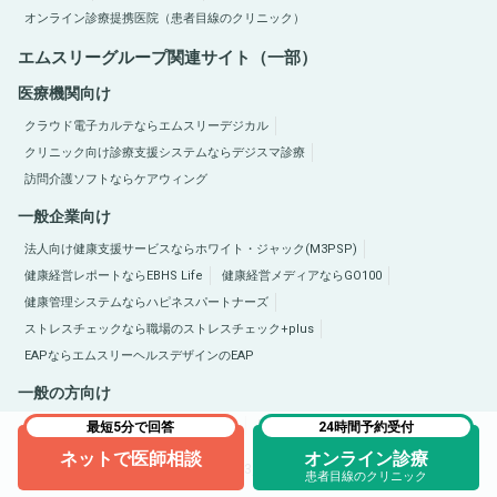
オンライン診療提携医院（患者目線のクリニック）
エムスリーグループ関連サイト（一部）
医療機関向け
クラウド電子カルテならエムスリーデジカル
クリニック向け診療支援システムならデジスマ診療
訪問介護ソフトならケアウィング
一般企業向け
法人向け健康支援サービスならホワイト・ジャック(M3PSP)
健康経営レポートならEBHS Life
健康経営メディアならGO100
健康管理システムならハピネスパートナーズ
ストレスチェックなら職場のストレスチェック+plus
EAPならエムスリーヘルスデザインのEAP
一般の方向け
医療総合サイトQLife（キューライフ）
肥満症総合サイトならひまんラボ
最短5分で回答
24時間予約受付
ネットで医師相談
オンライン診療
Copyright © 2005-2026 M3, Inc. All Rights Reserved.
患者目線のクリニック