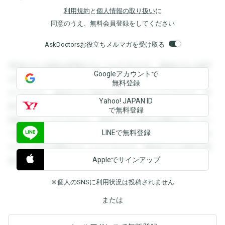
利用規約
と
個人情報の取り扱い
に
同意のうえ、無料会員登録をしてください
AskDoctorsお役立ちメルマガを受け取る
登録すると回答を閲覧することができます。登録すると回答
Googleアカウントで
を閲覧することができます。登録すると回答を閲覧すること
無料登録
ができます。登録すると回答を閲覧することができます。登
Yahoo! JAPAN ID
録すると回答を閲覧することができます。登録すると回答を
で無料登録
閲覧することができます。登録すると回答を閲覧することが
LINEで無料登録
できます。登録すると回答を閲覧することができます。登録
すると回答を閲覧することができます。登録すると回答を閲
Appleでサインアップ
覧することができます。
※個人のSNSに利用状況は投稿されません
または