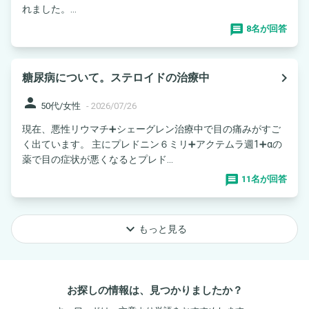
れました。...
8名が回答
navigate_next
糖尿病について。ステロイドの治療中
person
50代/女性
-
2026/07/26
現在、悪性リウマチ➕シェーグレン治療中で目の痛みがすご
く出ています。 主にプレドニン６ミリ➕アクテムラ週1➕αの
薬で目の症状が悪くなるとプレド...
11名が回答
keyboard_arrow_down
もっと見る
お探しの情報は、見つかりましたか？