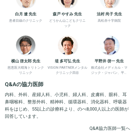
白月 遼 先生
森戸 やすみ 先生
法村 尚子 先生
患者目線のクリニック
どうかん山こどもクリニ
高松赤十字病院
ック
横山 啓太郎 先生
堤 多可弘 先生
平野井 啓一 先生
慈恵医大晴海トリトンク
VISION PARTNERメンタル
株式会社メディカル・マ
リニック
クリニック四谷
ジック・ジャパン、平野
井労働衛生コンサルタン
Q&Aの協力医師
ト事務所
内科、外科、産婦人科、小児科、婦人科、皮膚科、眼科、耳
鼻咽喉科、整形外科、精神科、循環器科、消化器科、呼吸器
科をはじめ、55以上の診療科より、のべ8,000人以上の医師が
回答しています。
Q&A協力医師一覧へ