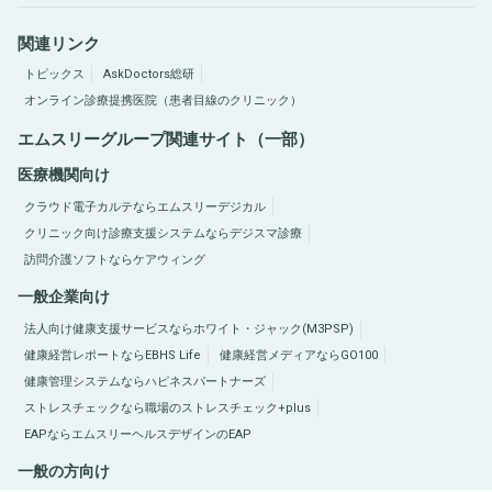
関連リンク
トピックス
AskDoctors総研
オンライン診療提携医院（患者目線のクリニック）
エムスリーグループ関連サイト（一部）
医療機関向け
クラウド電子カルテならエムスリーデジカル
クリニック向け診療支援システムならデジスマ診療
訪問介護ソフトならケアウィング
一般企業向け
法人向け健康支援サービスならホワイト・ジャック(M3PSP)
健康経営レポートならEBHS Life
健康経営メディアならGO100
健康管理システムならハピネスパートナーズ
ストレスチェックなら職場のストレスチェック+plus
EAPならエムスリーヘルスデザインのEAP
一般の方向け