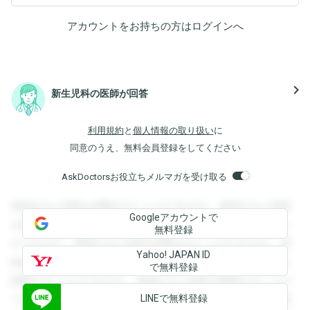
アカウントをお持ちの方は
ログイン
へ
navigate_next
新生児科の医師が回答
利用規約
と
個人情報の取り扱い
に
同意のうえ、無料会員登録をしてください
AskDoctorsお役立ちメルマガを受け取る
登録すると回答を閲覧することができます。登録すると回答
Googleアカウントで
を閲覧することができます。登録すると回答を閲覧すること
無料登録
ができます。登録すると回答を閲覧することができます。登
Yahoo! JAPAN ID
録すると回答を閲覧することができます。登録すると回答を
で無料登録
閲覧することができます。登録すると回答を閲覧することが
LINEで無料登録
できます。登録すると回答を閲覧することができます。登録