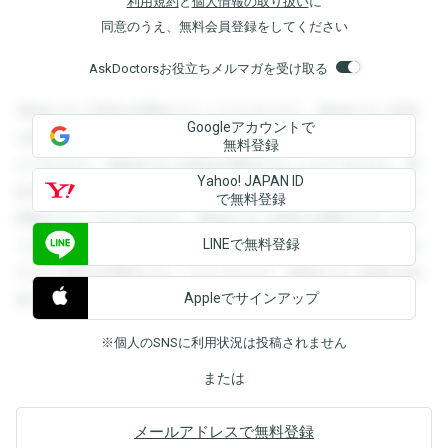
利用規約
と
個人情報の取り扱い
に
同意のうえ、無料会員登録をしてください
AskDoctorsお役立ちメルマガを受け取る
登録すると回答を閲覧することができます。登録すると回答
Googleアカウントで
を閲覧することができます。登録すると回答を閲覧すること
無料登録
ができます。登録すると回答を閲覧することができます。登
Yahoo! JAPAN ID
録すると回答を閲覧することができます。登録すると回答を
で無料登録
閲覧することができます。登録すると回答を閲覧することが
LINEで無料登録
できます。登録すると回答を閲覧することができます。登録
すると回答を閲覧することができます。登録すると回答を閲
Appleでサインアップ
覧することができます。
※個人のSNSに利用状況は投稿されません
または
メールアドレスで無料登録