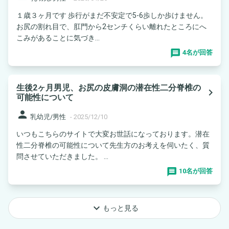
１歳３ヶ月です 歩行がまだ不安定で5-6歩しか歩けません。
お尻の割れ目で、肛門から2センチくらい離れたところにへ
こみがあることに気づき...
4名が回答
生後2ヶ月男児、お尻の皮膚洞の潜在性二分脊椎の
navigate_next
可能性について
person
乳幼児/男性
-
2025/12/10
いつもこちらのサイトで大変お世話になっております。潜在
性二分脊椎の可能性について先生方のお考えを伺いたく、質
問させていただきました。 ...
10名が回答
keyboard_arrow_down
もっと見る