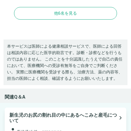
他6名を見る
本サービスは医師による健康相談サービスで、医師による回答
は相談内容に応じた医学的助言です。診断・診察などを行うも
のではありません。 このことを十分認識したうえで自己の責任
において、医療機関への受診有無等をご自身でご判断くださ
い。 実際に医療機関を受診する際も、治療方法、薬の内容等、
担当の医師によく相談、確認するようにお願いいたします。
関連Q＆A
新生児のお尻の割れ目の中にあるへこみと産毛につ
navigate_next
いて
person