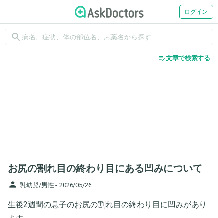
ログイン
search
edit_note
文章で検索する
お尻の割れ目の終わり目にある凹みについて
person
乳幼児/男性 -
2026/05/26
生後2週間の息子のお尻の割れ目の終わり目に凹みがあり