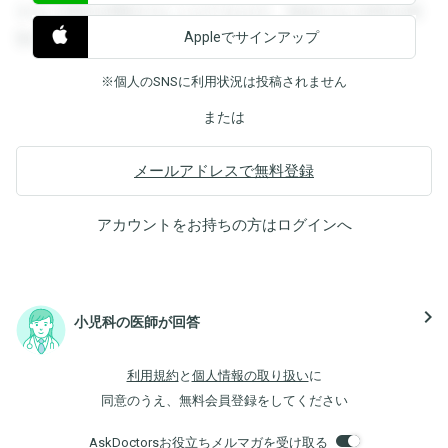
すると回答を閲覧することができます。登録すると回答を閲
Appleでサインアップ
覧することができます。
※個人のSNSに利用状況は投稿されません
または
メールアドレスで無料登録
アカウントをお持ちの方は
ログイン
へ
navigate_next
小児科の医師が回答
利用規約
と
個人情報の取り扱い
に
同意のうえ、無料会員登録をしてください
AskDoctorsお役立ちメルマガを受け取る