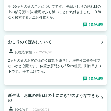
生後5ヶ月の娘のことについてです。 先日おしりの割れ目の
上の部分(腰？)の産毛が少し濃いことに気付きました。 何気
なく検索すると二分脊椎とか...
6名が回答
navigate_next
おしりのくぼみについて
person
乳幼児/女性
-
2025/09/20
2ヶ月の娘のお尻の上のくぼみを発見し、潜在性二分脊椎で
ないかと心配です。 位置は肛門から2.5cm程度、割れ目より
下です。 手で広げて写...
5名が回答
新生児 お尻の割れ目の上ににきびのようなできも
navigate_next
の
person
30代/女性
-
2026/02/01