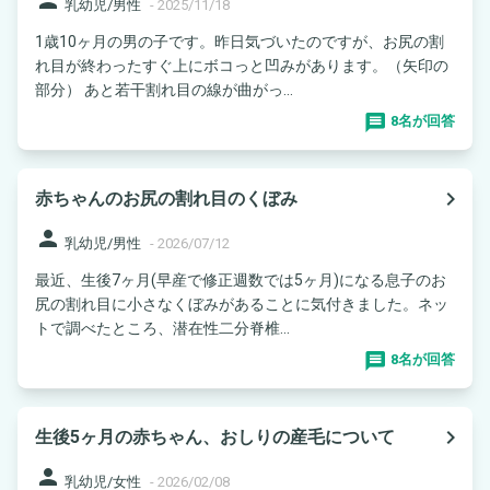
乳幼児/男性
-
2025/11/18
1歳10ヶ月の男の子です。昨日気づいたのですが、お尻の割
れ目が終わったすぐ上にボコっと凹みがあります。（矢印の
部分） あと若干割れ目の線が曲がっ...
8名が回答
navigate_next
赤ちゃんのお尻の割れ目のくぼみ
person
乳幼児/男性
-
2026/07/12
最近、生後7ヶ月(早産で修正週数では5ヶ月)になる息子のお
尻の割れ目に小さなくぼみがあることに気付きました。ネッ
トで調べたところ、潜在性二分脊椎...
8名が回答
navigate_next
生後5ヶ月の赤ちゃん、おしりの産毛について
person
乳幼児/女性
-
2026/02/08