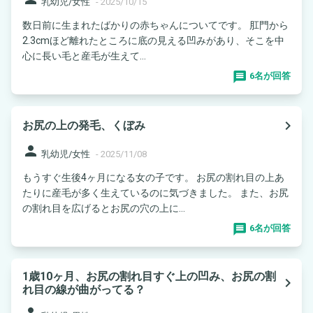
乳幼児/女性
-
2025/10/15
数日前に生まれたばかりの赤ちゃんについてです。 肛門から
2.3cmほど離れたところに底の見える凹みがあり、そこを中
心に長い毛と産毛が生えて...
6名が回答
navigate_next
お尻の上の発毛、くぼみ
person
乳幼児/女性
-
2025/11/08
もうすぐ生後4ヶ月になる女の子です。 お尻の割れ目の上あ
たりに産毛が多く生えているのに気づきました。 また、お尻
の割れ目を広げるとお尻の穴の上に...
6名が回答
1歳10ヶ月、お尻の割れ目すぐ上の凹み、お尻の割
navigate_next
れ目の線が曲がってる？
person