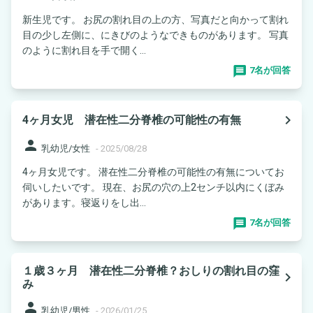
新生児です。 お尻の割れ目の上の方、写真だと向かって割れ
目の少し左側に、にきびのようなできものがあります。 写真
のように割れ目を手で開く...
7名が回答
navigate_next
4ヶ月女児 潜在性二分脊椎の可能性の有無
person
乳幼児/女性
-
2025/08/28
4ヶ月女児です。 潜在性二分脊椎の可能性の有無についてお
伺いしたいです。 現在、お尻の穴の上2センチ以内にくぼみ
があります。寝返りをし出...
7名が回答
１歳３ヶ月 潜在性二分脊椎？おしりの割れ目の窪
navigate_next
み
person
乳幼児/男性
-
2026/01/25