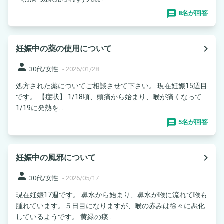
8名が回答
navigate_next
妊娠中の薬の使用について
person
30代/女性
-
2026/01/28
処方された薬についてご相談させて下さい。 現在妊娠15週目
です。 【症状】 1/18頃、頭痛から始まり、喉が痛くなって
1/19に発熱を...
5名が回答
navigate_next
妊娠中の風邪について
person
30代/女性
-
2026/05/17
現在妊娠17週です。 鼻水から始まり、鼻水が喉に流れて喉も
腫れています。５日目になりますが、喉の赤みは徐々に悪化
しているようです。 黄緑の痰...