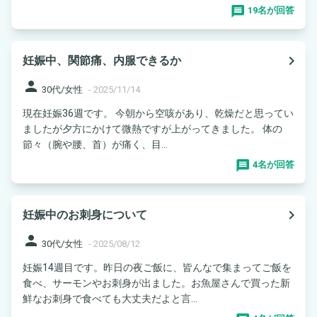
19名が回答
navigate_next
妊娠中、関節痛、内服できるか
person
30代/女性
-
2025/11/14
現在妊娠36週です。 今朝から空咳があり、乾燥だと思ってい
ましたが夕方にかけて微熱ですが上がってきました。 体の
節々（腕や腰、首）が痛く、目...
4名が回答
navigate_next
妊娠中のお刺身について
person
30代/女性
-
2025/08/12
妊娠14週目です。昨日の夜ご飯に、皆んなで集まってご飯を
食べ、サーモンやお刺身が出ました。お魚屋さんで買った新
鮮なお刺身で食べても大丈夫だよと言...