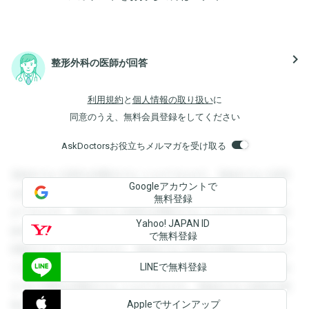
navigate_next
整形外科の医師が回答
利用規約
と
個人情報の取り扱い
に
同意のうえ、無料会員登録をしてください
AskDoctorsお役立ちメルマガを受け取る
登録すると回答を閲覧することができます。登録すると回答
Googleアカウントで
を閲覧することができます。登録すると回答を閲覧すること
無料登録
ができます。登録すると回答を閲覧することができます。登
Yahoo! JAPAN ID
録すると回答を閲覧することができます。登録すると回答を
で無料登録
閲覧することができます。登録すると回答を閲覧することが
LINEで無料登録
できます。登録すると回答を閲覧することができます。登録
すると回答を閲覧することができます。登録すると回答を閲
Appleでサインアップ
覧することができます。