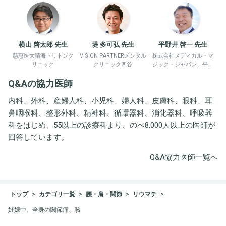
横山 啓太郎 先生
堤 多可弘 先生
平野井 啓一 先生
慈恵医大晴海トリトンク
VISION PARTNERメンタル
株式会社メディカル・マ
リニック
クリニック四谷
ジック・ジャパン、平野
井労働衛生コンサルタン
Q&Aの協力医師
ト事務所
内科、外科、産婦人科、小児科、婦人科、皮膚科、眼科、耳
鼻咽喉科、整形外科、精神科、循環器科、消化器科、呼吸器
科をはじめ、55以上の診療科より、のべ8,000人以上の医師が
回答しています。
Q&A協力医師一覧へ
トップ
カテゴリ一覧
腰・肩・関節
リウマチ
妊娠中、全身の関節痛、咳