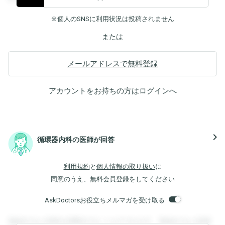
※個人のSNSに利用状況は投稿されません
または
メールアドレスで無料登録
アカウントをお持ちの方は
ログイン
へ
navigate_next
循環器内科の医師が回答
利用規約
と
個人情報の取り扱い
に
同意のうえ、無料会員登録をしてください
AskDoctorsお役立ちメルマガを受け取る
登録すると回答を閲覧することができます。登録すると回答