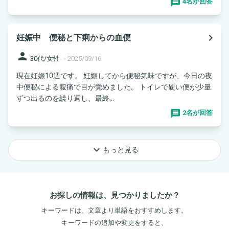
4名が回答
navigate_next
妊娠中 便秘と下痢からの血便
person
30代/女性
-
2025/09/16
現在妊娠10週です。 妊娠してから便秘気味ですが、今日の夜
中便秘による腹痛で目が覚めました。 トイレで硬い便が少量
ずつ出るのを繰り返し、最終...
2名が回答
keyboard_arrow_down
もっと見る
お探しの情報は、見つかりましたか？
キーワードは、文章より単語をおすすめします。
キーワードの追加や変更をすると、