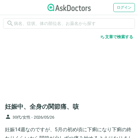
ログイン
search
edit_note
文章で検索する
妊娠中、全身の関節痛、咳
person
30代/女性 -
2026/05/26
妊娠14週なのですが、5月の初め頃に下痢になり下痢の終