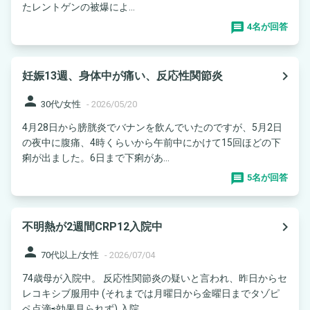
たレントゲンの被爆によ...
4名が回答
navigate_next
妊娠13週、身体中が痛い、反応性関節炎
person
30代/女性
-
2026/05/20
4月28日から膀胱炎でバナンを飲んでいたのですが、5月2日
の夜中に腹痛、4時くらいから午前中にかけて15回ほどの下
痢が出ました。6日まで下痢があ...
5名が回答
navigate_next
不明熱が2週間CRP12入院中
person
70代以上/女性
-
2026/07/04
74歳母が入院中。 反応性関節炎の疑いと言われ、昨日からセ
レコキシブ服用中 (それまでは月曜日から金曜日までタゾピ
ペ点滴⇨効果見られず) 入院...