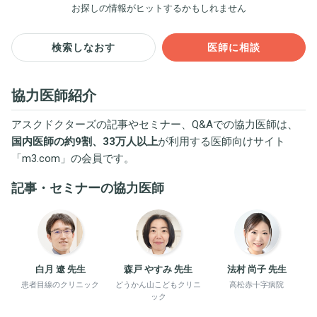
お探しの情報がヒットするかもしれません
検索しなおす
医師に相談
協力医師紹介
アスクドクターズの記事やセミナー、Q&Aでの協力医師は、
国内医師の約9割、33万人以上
が利用する医師向けサイト
「
m3.com
」の会員です。
記事・セミナーの協力医師
白月 遼 先生
森戸 やすみ 先生
法村 尚子 先生
患者目線のクリニック
どうかん山こどもクリニ
高松赤十字病院
ック