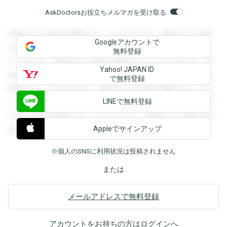
AskDoctorsお役立ちメルマガを受け取る
登録すると回答を閲覧することができます。登録すると回答
Googleアカウントで
を閲覧することができます。登録すると回答を閲覧すること
無料登録
ができます。登録すると回答を閲覧することができます。登
Yahoo! JAPAN ID
録すると回答を閲覧することができます。登録すると回答を
で無料登録
閲覧することができます。登録すると回答を閲覧することが
LINEで無料登録
できます。登録すると回答を閲覧することができます。登録
すると回答を閲覧することができます。登録すると回答を閲
Appleでサインアップ
覧することができます。
※個人のSNSに利用状況は投稿されません
または
メールアドレスで無料登録
アカウントをお持ちの方は
ログイン
へ