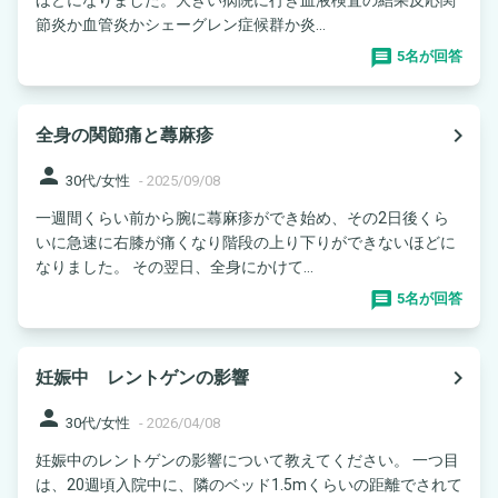
節炎か血管炎かシェーグレン症候群か炎...
5名が回答
navigate_next
全身の関節痛と蕁麻疹
person
30代/女性
-
2025/09/08
一週間くらい前から腕に蕁麻疹ができ始め、その2日後くら
いに急速に右膝が痛くなり階段の上り下りができないほどに
なりました。 その翌日、全身にかけて...
5名が回答
navigate_next
妊娠中 レントゲンの影響
person
30代/女性
-
2026/04/08
妊娠中のレントゲンの影響について教えてください。 一つ目
は、20週頃入院中に、隣のベッド1.5mくらいの距離でされて