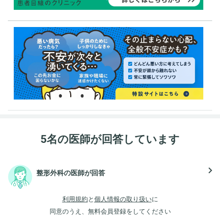
5名の医師が回答しています
navigate_next
整形外科の医師が回答
利用規約
と
個人情報の取り扱い
に
同意のうえ、無料会員登録をしてください