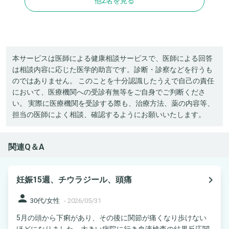
他2名を見る
本サービスは医師による健康相談サービスで、医師による回答
は相談内容に応じた医学的助言です。診断・診察などを行うも
のではありません。 このことを十分認識したうえで自己の責任
において、医療機関への受診有無等をご自身でご判断くださ
い。 実際に医療機関を受診する際も、治療方法、薬の内容等、
担当の医師によく相談、確認するようにお願いいたします。
関連Q＆A
navigate_next
妊娠15週、チウラジール、頭痛
person
30代/女性
-
2026/05/31
5月の頭から下痢があり、その後に関節が痛くなり歩けない
ほどになりました。大きい病院に行き血液検査の結果反応関