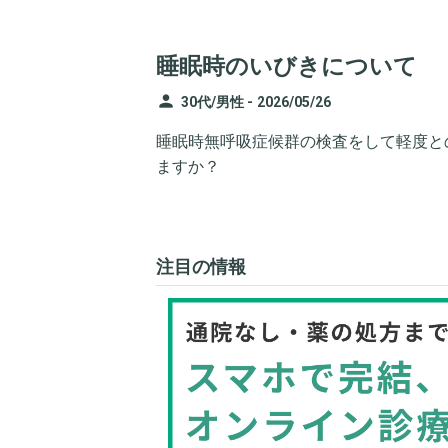
睡眠時のいびきについて
person
30代/男性 -
2026/05/26
睡眠時無呼吸症候群の検査をして軽度と
ますか？
注目の情報