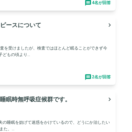
4名が回答
ピースについて
navigate_next
検査を受けましたが、検査ではほとんど眠ることができず今
どもの頃より...
2名が回答
睡眠時無呼吸症候群です。
navigate_next
も夫の睡眠を妨げて迷惑をかけているので、どうにか治したい
た、...