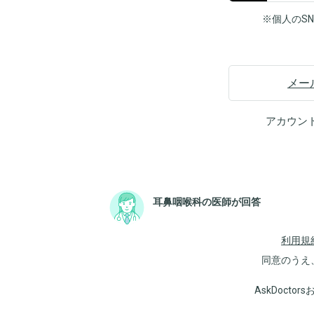
※個人のS
メー
アカウン
耳鼻咽喉科の医師が回答
利用規
同意のうえ
AskDoct