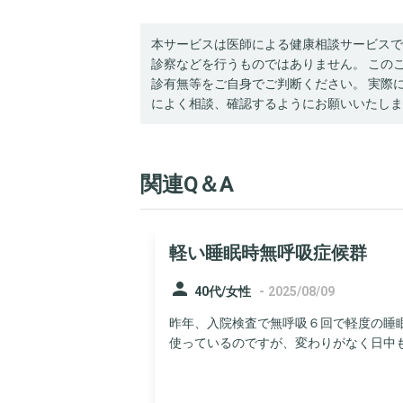
本サービスは医師による健康相談サービスで
診察などを行うものではありません。 この
診有無等をご自身でご判断ください。 実際
によく相談、確認するようにお願いいたしま
関連Q＆A
軽い睡眠時無呼吸症候群
person
-
40代/女性
2025/08/09
昨年、入院検査で無呼吸６回で軽度の睡
使っているのですが、変わりがなく日中もす