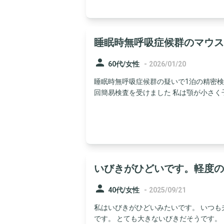
睡眠時無呼吸症候群のマウス
person
-
60代/女性
2026/01/20
睡眠時無呼吸症候群の疑いで1泊の精密
回簡易検査を受けました 私は顎が小さく子
いびきがひどいです。軽度の
person
-
40代/女性
2025/09/21
私はいびきがひどいみたいです。 いつ
です。 とても大きないびきだそうです。 ま