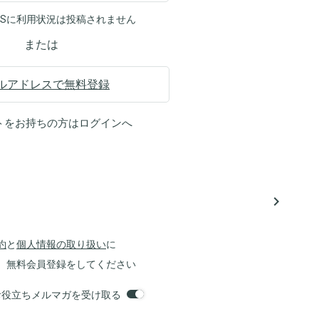
NSに利用状況は投稿されません
または
ルアドレスで無料登録
トをお持ちの方は
ログイン
へ
navigate_next
約
と
個人情報の取り扱い
に
、無料会員登録をしてください
orsお役立ちメルマガを受け取る