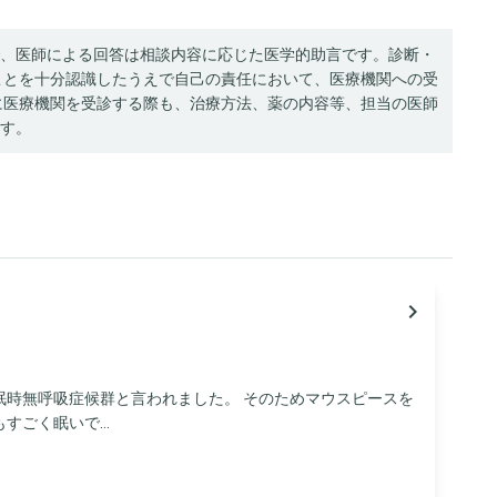
、医師による回答は相談内容に応じた医学的助言です。診断・
ことを十分認識したうえで自己の責任において、医療機関への受
に医療機関を受診する際も、治療方法、薬の内容等、担当の医師
す。
navigate_next
眠時無呼吸症候群と言われました。 そのためマウスピースを
ごく眠いで...