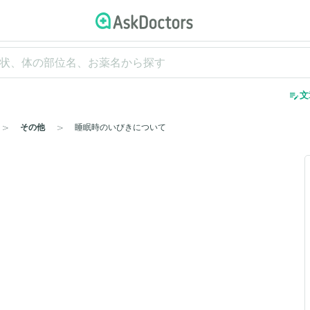
edit_note
文
その他
睡眠時のいびきについて