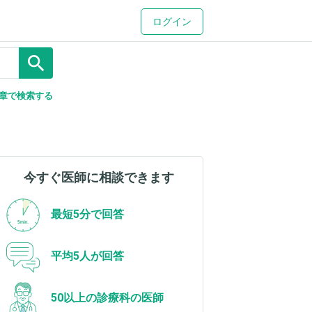
ログイン
search
章で検索する
今すぐ医師に相談できます
最短5分で回答
平均5人が回答
50以上の診療科の医師