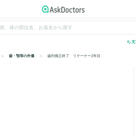
edit_note
文
歯・顎等の外傷
歯列矯正終了 リテーナー2年目