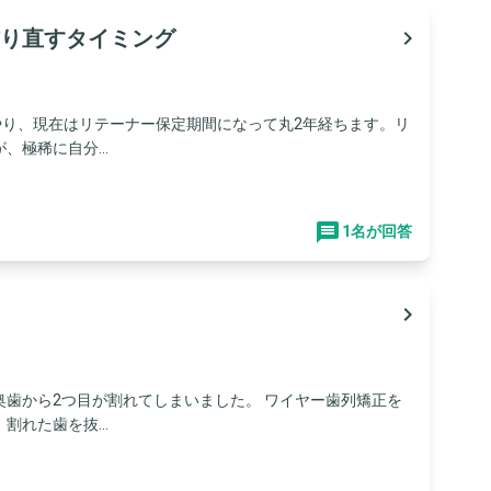
り直すタイミング
navigate_next
やり、現在はリテーナー保定期間になって丸2年経ちます。リ
極稀に自分...
1名が回答
navigate_next
歯から2つ目が割れてしまいました。 ワイヤー歯列矯正を
れた歯を抜...