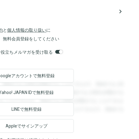
navigate_next
約
と
個人情報の取り扱い
に
、無料会員登録をしてください
orsお役立ちメルマガを受け取る
Googleアカウントで
無料登録
。登録すると回答を閲覧することができます。登録すると回
回答を閲覧することができます。登録すると回答を閲覧する
Yahoo! JAPAN ID
で無料登録
ることができます。登録すると回答を閲覧することができま
ます。登録すると回答を閲覧することができます。登録する
LINEで無料登録
Appleでサインアップ