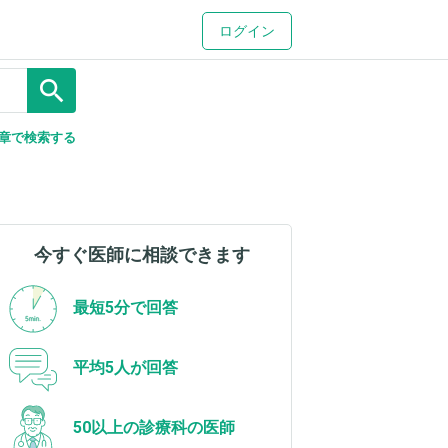
ログイン
search
章で検索する
今すぐ医師に相談できます
最短5分で回答
平均5人が回答
50以上の診療科の医師