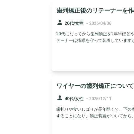
歯列矯正後のリテーナーを作
person
-
20代/女性
2026/04/06
20代になってから歯列矯正を2年半ほど
テーナーは指導を守って装着していますが、
ワイヤーの歯列矯正について
person
-
40代/女性
2025/12/11
歯軋りや食いしばりが長年酷くて、下の奥
することになり、矯正装置がついてから、割