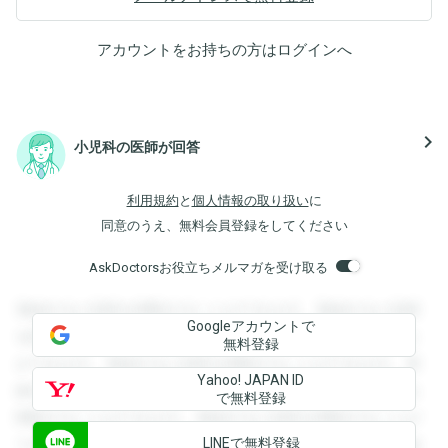
アカウントをお持ちの方は
ログイン
へ
navigate_next
小児科の医師が回答
利用規約
と
個人情報の取り扱い
に
同意のうえ、無料会員登録をしてください
AskDoctorsお役立ちメルマガを受け取る
登録すると回答を閲覧することができます。登録すると回答
Googleアカウントで
を閲覧することができます。登録すると回答を閲覧すること
無料登録
ができます。登録すると回答を閲覧することができます。登
Yahoo! JAPAN ID
録すると回答を閲覧することができます。登録すると回答を
で無料登録
閲覧することができます。登録すると回答を閲覧することが
LINEで無料登録
できます。登録すると回答を閲覧することができます。登録