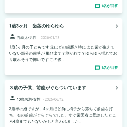
1名が回答
navigate_next
1歳3ヶ月 歯茎のゆらゆら
person
乳幼児/男性
-
2026/01/13
1歳3ヶ月の子どもです 先ほどの歯磨き時に まだ歯が生えて
いない部分の歯茎が 飛び出て？剥がれて？ゆらゆら揺れてお
り取れそうで怖いです この後...
1名が回答
navigate_next
３歳の子供、前歯がぐらついています
person
10歳未満/女性
-
2026/06/12
3歳半の娘ですが、4ヶ月ほど前に椅子から落ちて前歯を打
ち、右の前歯がぐらぐらでした。すぐ歯医者に受診したとこ
ろ4歳までもたないかもと言われました...