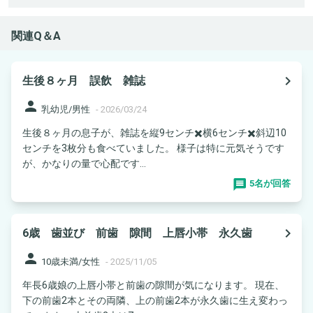
関連Q＆A
navigate_next
生後８ヶ月 誤飲 雑誌
person
乳幼児/男性
-
2026/03/24
生後８ヶ月の息子が、雑誌を縦9センチ✖️横6センチ✖️斜辺10
センチを3枚分も食べていました。 様子は特に元気そうです
が、かなりの量で心配です...
5名が回答
navigate_next
6歳 歯並び 前歯 隙間 上唇小帯 永久歯
person
10歳未満/女性
-
2025/11/05
年長6歳娘の上唇小帯と前歯の隙間が気になります。 現在、
下の前歯2本とその両隣、上の前歯2本が永久歯に生え変わっ