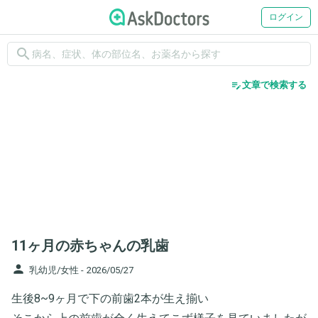
ログイン
search
edit_note
文章で検索する
11ヶ月の赤ちゃんの乳歯
person
乳幼児/女性 -
2026/05/27
生後8~9ヶ月で下の前歯2本が生え揃い