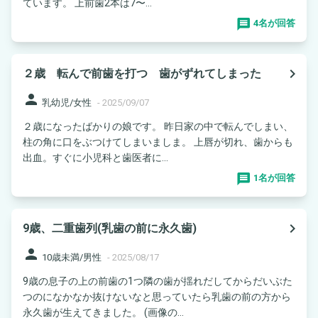
ています。 上前歯2本は7〜...
4名が回答
navigate_next
２歳 転んで前歯を打つ 歯がずれてしまった
person
乳幼児/女性
-
2025/09/07
２歳になったばかりの娘です。 昨日家の中で転んでしまい、
柱の角に口をぶつけてしまいましま。 上唇が切れ、歯からも
出血。すぐに小児科と歯医者に...
1名が回答
navigate_next
9歳、二重歯列(乳歯の前に永久歯)
person
10歳未満/男性
-
2025/08/17
9歳の息子の上の前歯の1つ隣の歯が揺れだしてからだいぶた
つのになかなか抜けないなと思っていたら乳歯の前の方から
永久歯が生えてきました。 (画像の...