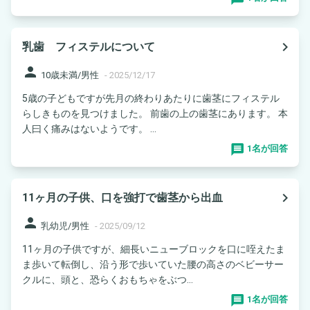
navigate_next
乳歯 フィステルについて
person
10歳未満/男性
-
2025/12/17
5歳の子どもですが先月の終わりあたりに歯茎にフィステル
らしきものを見つけました。 前歯の上の歯茎にあります。 本
人曰く痛みはないようです。 ...
1名が回答
navigate_next
11ヶ月の子供、口を強打で歯茎から出血
person
乳幼児/男性
-
2025/09/12
11ヶ月の子供ですが、細長いニューブロックを口に咥えたま
ま歩いて転倒し、沿う形で歩いていた腰の高さのベビーサー
クルに、頭と、恐らくおもちゃをぶつ...
1名が回答