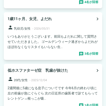
4名が回答
navigate_next
1歳11ヶ月、女児、よだれ
person
乳幼児/女性
-
2026/05/31
いつもありがとうございます。前回もよだれに関して質問さ
せていただきました。 ゴールデンウィーク過ぎからよだれが
ほぼ出なくなりスタイもいらない生...
3名が回答
navigate_next
低ホスファターゼ症 乳歯が抜けた
person
20代/女性
-
2025/12/04
2週間後に5歳になる息子についてです 今年6月の終わり頃に
左の前歯が急にぐらぐら 次の日近所の歯医者で診てもらって
レントゲン→根っこが吸...
1名が回答