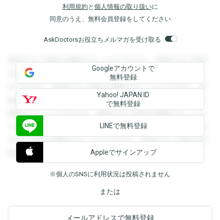
利用規約
と
個人情報の取り扱い
に
同意のうえ、無料会員登録をしてください
AskDoctorsお役立ちメルマガを受け取る
登録すると回答を閲覧することができます。登録すると回答
Googleアカウントで
を閲覧することができます。登録すると回答を閲覧すること
無料登録
ができます。登録すると回答を閲覧することができます。登
Yahoo! JAPAN ID
録すると回答を閲覧することができます。登録すると回答を
で無料登録
閲覧することができます。登録すると回答を閲覧することが
LINEで無料登録
できます。登録すると回答を閲覧することができます。登録
すると回答を閲覧することができます。登録すると回答を閲
Appleでサインアップ
覧することができます。
※個人のSNSに利用状況は投稿されません
または
メールアドレスで無料登録