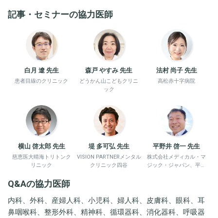
記事・セミナーの協力医師
白月 遼 先生
森戸 やすみ 先生
法村 尚子 先生
患者目線のクリニック
どうかん山こどもクリニ
高松赤十字病院
ック
横山 啓太郎 先生
堤 多可弘 先生
平野井 啓一 先生
慈恵医大晴海トリトンク
VISION PARTNERメンタル
株式会社メディカル・マ
リニック
クリニック四谷
ジック・ジャパン、平野
井労働衛生コンサルタン
Q&Aの協力医師
ト事務所
内科、外科、産婦人科、小児科、婦人科、皮膚科、眼科、耳
鼻咽喉科、整形外科、精神科、循環器科、消化器科、呼吸器