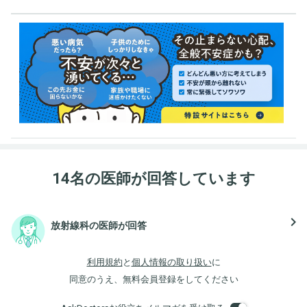
14名の医師が回答しています
navigate_next
放射線科の医師が回答
利用規約
と
個人情報の取り扱い
に
同意のうえ、無料会員登録をしてください