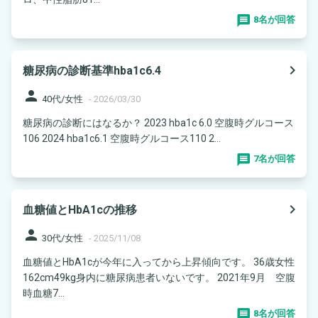
8名が回答
navigate_next
糖尿病の診断基準hba1c6.4
person
40代/女性
-
2026/03/30
糖尿病の診断にはなるか？ 2023 hba1c 6.0 空腹時グルコース
106 2024 hba1c6.1 空腹時グルコース110 2...
7名が回答
navigate_next
血糖値とHbA1cの推移
person
30代/女性
-
2025/11/08
血糖値とHbA1cが今年に入ってから上昇傾向です。 36歳女性
162cm49kg身内に糖尿病患者いないです。 2021年9月 空腹
時血糖7...
8名が回答