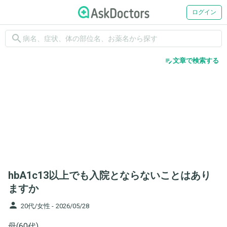
ログイン
search
edit_note
文章で検索する
hbA1c13以上でも入院とならないことはあり
ますか
person
20代/女性 -
2026/05/28
母(60代)