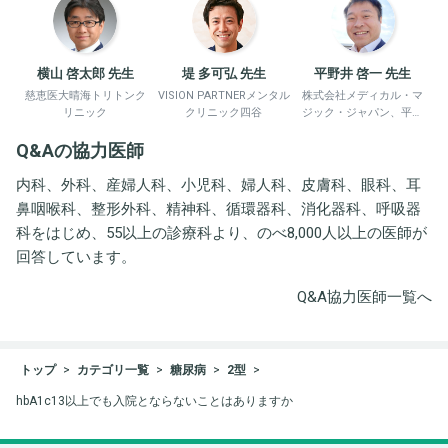
横山 啓太郎 先生
堤 多可弘 先生
平野井 啓一 先生
慈恵医大晴海トリトンク
VISION PARTNERメンタル
株式会社メディカル・マ
リニック
クリニック四谷
ジック・ジャパン、平野
井労働衛生コンサルタン
Q&Aの協力医師
ト事務所
内科、外科、産婦人科、小児科、婦人科、皮膚科、眼科、耳
鼻咽喉科、整形外科、精神科、循環器科、消化器科、呼吸器
科をはじめ、55以上の診療科より、のべ8,000人以上の医師が
回答しています。
Q&A協力医師一覧へ
トップ
カテゴリ一覧
糖尿病
2型
hbA1c13以上でも入院とならないことはありますか