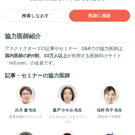
検索しなおす
医師に相談
協力医師紹介
アスクドクターズの記事やセミナー、Q&Aでの協力医師は、
国内医師の約9割、33万人以上
が利用する医師向けサイト
「
m3.com
」の会員です。
記事・セミナーの協力医師
白月 遼 先生
森戸 やすみ 先生
法村 尚子 先生
患者目線のクリニック
どうかん山こどもクリニ
高松赤十字病院
ック