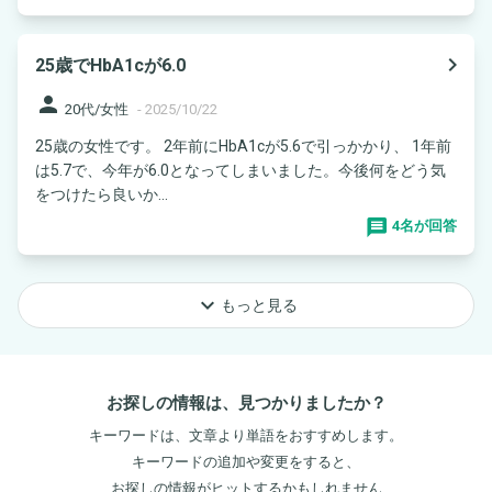
navigate_next
25歳でHbA1cが6.0
person
20代/女性
-
2025/10/22
25歳の女性です。 2年前にHbA1cが5.6で引っかかり、 1年前
は5.7で、今年が6.0となってしまいました。今後何をどう気
をつけたら良いか...
4名が回答
keyboard_arrow_down
もっと見る
お探しの情報は、見つかりましたか？
キーワードは、文章より単語をおすすめします。
キーワードの追加や変更をすると、
お探しの情報がヒットするかもしれません