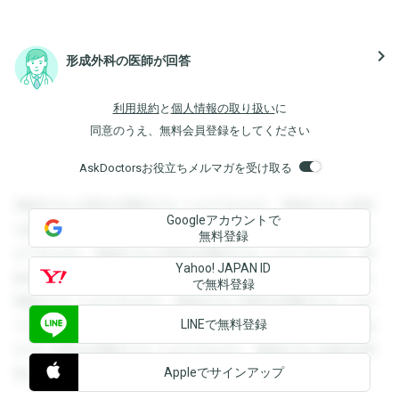
navigate_next
形成外科の医師が回答
利用規約
と
個人情報の取り扱い
に
同意のうえ、無料会員登録をしてください
AskDoctorsお役立ちメルマガを受け取る
登録すると回答を閲覧することができます。登録すると回答
Googleアカウントで
を閲覧することができます。登録すると回答を閲覧すること
無料登録
ができます。登録すると回答を閲覧することができます。登
Yahoo! JAPAN ID
録すると回答を閲覧することができます。登録すると回答を
で無料登録
閲覧することができます。登録すると回答を閲覧することが
LINEで無料登録
できます。登録すると回答を閲覧することができます。登録
すると回答を閲覧することができます。登録すると回答を閲
Appleでサインアップ
覧することができます。