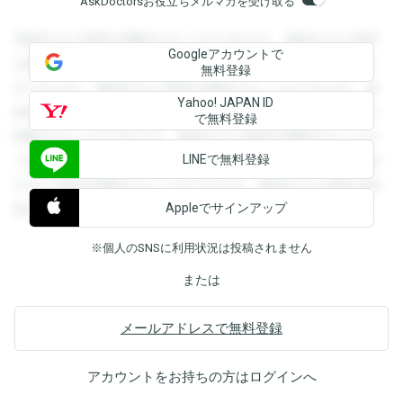
AskDoctorsお役立ちメルマガを受け取る
登録すると回答を閲覧することができます。登録すると回答
Googleアカウントで
を閲覧することができます。登録すると回答を閲覧すること
無料登録
ができます。登録すると回答を閲覧することができます。登
Yahoo! JAPAN ID
録すると回答を閲覧することができます。登録すると回答を
で無料登録
閲覧することができます。登録すると回答を閲覧することが
LINEで無料登録
できます。登録すると回答を閲覧することができます。登録
すると回答を閲覧することができます。登録すると回答を閲
Appleでサインアップ
覧することができます。
※個人のSNSに利用状況は投稿されません
または
メールアドレスで無料登録
アカウントをお持ちの方は
ログイン
へ