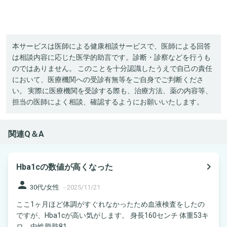
本サービスは医師による健康相談サービスで、医師による回答
は相談内容に応じた医学的助言です。診断・診察などを行うも
のではありません。 このことを十分認識したうえで自己の責任
において、医療機関への受診有無等をご自身でご判断くださ
い。 実際に医療機関を受診する際も、治療方法、薬の内容等、
担当の医師によく相談、確認するようにお願いいたします。
関連Q＆A
navigate_next
Hba1cの数値が高くなった
person
30代/女性
-
2025/11/21
ここ1ヶ月ほど体調がすぐれなかったため血液検査をしたの
ですが、Hba1cが高い気がします。 身長160センチ 体重53キ
ロ、中性脂肪81...