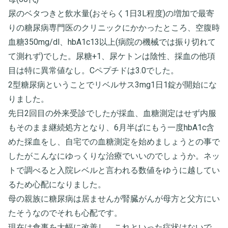
尿のベタつきと飲水量(おそらく1日3L程度)の増加で最寄
りの糖尿病専門医のクリニックにかかったところ、空腹時
血糖350mg/dl、hbA1c13以上(病院の機械では振り切れて
て測れず)でした。尿糖+1、尿ケトンは陰性、採血の他項
目は特に異常値なし。Cペプチドは3.0でした。
2型糖尿病ということでリベルサス3mg1日1錠が開始にな
りました。
先日2回目の外来受診でしたが採血、血糖測定はせず内服
もそのまま継続処方となり、6月半ばにもう一度hbA1c含
めた採血をし、自宅での血糖測定を始めましょうとの事で
したがこんなにゆっくりな治療でいいのでしょうか。ネッ
トで調べると入院レベルと言われる数値をゆうに越してい
るため心配になりました。
母の親族に糖尿病は居ませんが腎臓がんが母方と父方にい
たそうなのでそれも心配です。
現在は食事を大幅に改善し、これといった症状はないで