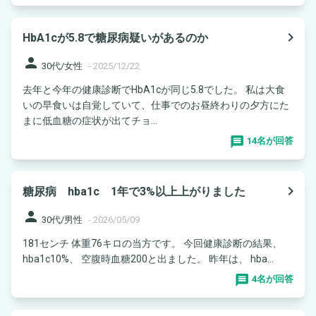
navigate_next
HbA1cが5.8で糖尿病疑いがあるのか
person
30代/女性
-
2025/12/22
去年と今年の健康診断でHbA1cが同じ5.8でした。 私は大食
いの早食いは自覚していて、仕事でのお昼終わりの夕方にた
まに低血糖の症状が出てチョ...
14名が回答
navigate_next
糖尿病 hba1c 1年で3%以上上がりました
person
30代/男性
-
2026/05/09
181センチ 体重76キロの当方です。 今回健康診断の結果、
hba1c10%、 空腹時血糖200と出ました。 昨年は、 hba...
4名が回答