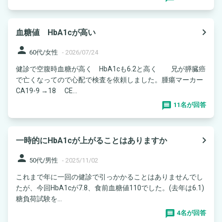
navigate_next
血糖値 HbA1cが高い
person
60代/女性
-
2026/07/24
健診で空腹時血糖が高く HbA1cも6.2と高く 兄が膵臓癌
で亡くなってので心配で検査を依頼しました。腫瘍マーカー
CA19-9 →18 CE...
11名が回答
navigate_next
一時的にHbA1cが上がることはありますか
person
50代/男性
-
2025/11/02
これまで年に一回の健診で引っかかることはありませんでし
たが、今回HbA1cが7.8、食前血糖値110でした。(去年は6.1)
糖負荷試験を...
4名が回答