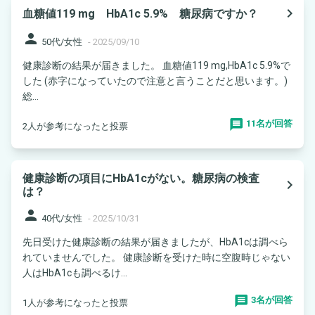
navigate_next
血糖値119 mg HbA1c 5.9% 糖尿病ですか？
person
50代/女性
-
2025/09/10
健康診断の結果が届きました。 血糖値119 mg,HbA1c 5.9%で
した (赤字になっていたので注意と言うことだと思います。)
総...
11名が回答
2人が参考になったと投票
健康診断の項目にHbA1cがない。糖尿病の検査
navigate_next
は？
person
40代/女性
-
2025/10/31
先日受けた健康診断の結果が届きましたが、HbA1cは調べら
れていませんでした。 健康診断を受けた時に空腹時じゃない
人はHbA1cも調べるけ...
3名が回答
1人が参考になったと投票