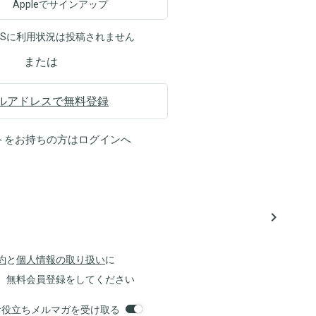
Appleでサインアップ
NSに利用状況は投稿されません
または
ルアドレスで無料登録
トをお持ちの方は
ログイン
へ
navigate_next
約
と
個人情報の取り扱い
に
、無料会員登録をしてください
orsお役立ちメルマガを受け取る