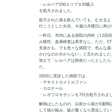
・レルベア200エリブタ30吸入
を処方されました。
処方された薬を飲んでいても、むせるよ
行こうとした矢先、今週の月曜日に再び発
一昨日、市内にある病院の内科（1.2
ル陰性、血液検査は異常なし。ただ、C
支炎かも。でも色々な病院で、色んな薬
かけなのか分からない」と言われました
加えて「レルベアは肺炎だったとしたら
た。
3回目に受診した病院では、
・デキストロメトルファン
・カロナール
・レボフロキサシンを7日分処方されま
解熱はしたものの、以前から咳が3週間
して痰が絡み、咳が重くなり悪化してい