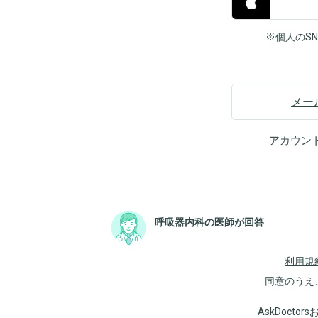
※個人のS
メー
アカウン
呼吸器内科の医師が回答
利用規
同意のうえ
AskDoct