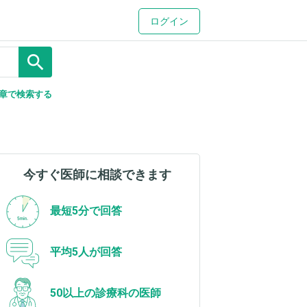
ログイン
search
章で検索する
今すぐ医師に相談できます
最短5分で回答
平均5人が回答
50以上の診療科の医師