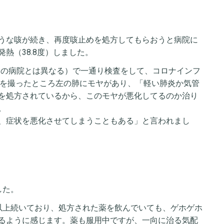
うな咳が続き、再度咳止めを処方してもらおうと病院に
熱（38.8度）しました。
回目の病院とは異なる）で一通り検査をして、コロナインフ
Tを撮ったところ左の肺にモヤがあり、「軽い肺炎か気管
を処方されているから、このモヤが悪化してるのか治り
。
、症状を悪化させてしまうこともある」と言われまし
した。
以上続いており、処方された薬を飲んでいても、ゲホゲホ
るように感じます。薬も服用中ですが、一向に治る気配