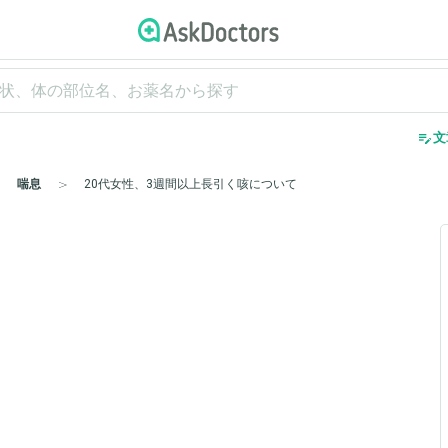
edit_note
文
喘息
20代女性、3週間以上長引く咳について