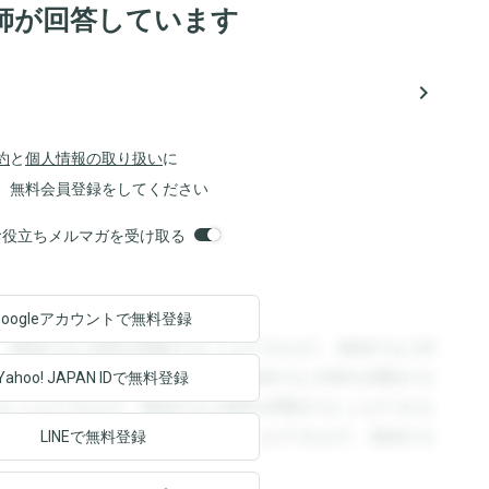
師が回答しています
navigate_next
約
と
個人情報の取り扱い
に
、無料会員登録をしてください
orsお役立ちメルマガを受け取る
Googleアカウントで
無料登録
。登録すると回答を閲覧することができます。登録すると回
回答を閲覧することができます。登録すると回答を閲覧する
Yahoo! JAPAN ID
で無料登録
ることができます。登録すると回答を閲覧することができま
ます。登録すると回答を閲覧することができます。登録する
LINEで無料登録