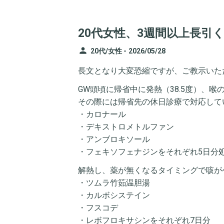
20代女性、3週間以上長引
person
20代/女性 -
2026/05/28
長文となり大変恐縮ですが、ご教示いた
GW頭頃に帰省中に発熱（38.5度）、
その際には帰省先の休日診療で対応して
・カロナール
・デキストロメトルファン
・アンブロキソール
・フェキソフェナジンをそれぞれ5日分
解熱し、薬が無くなるタイミングで咳が
・ツムラ竹筎温胆湯
・カルボシステイン
・フスコデ
・レボフロキサシンをそれぞれ7日分