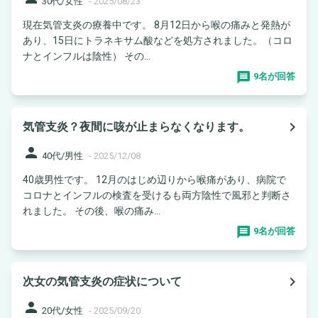
30代/女性
-
2025/08/23
現在気管支炎の療養中です。 8月12日から喉の痛みと発熱が
あり、15日にトラネキサム酸などを処方されました。（コロ
ナとインフルは陰性） その...
9名が回答
navigate_next
気管支炎？夜間に咳が止まらなくなります。
person
40代/男性
-
2025/12/08
40歳男性です。 12月のはじめ辺りから喉痛があり、病院で
コロナとインフルの検査を受けるも両方陰性で風邪と判断さ
れました。 その後、喉の痛み...
9名が回答
navigate_next
次女の気管支炎の症状について
person
20代/女性
-
2025/09/20