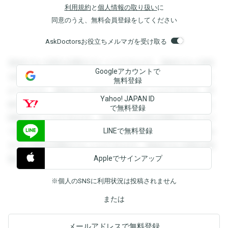
利用規約
と
個人情報の取り扱い
に
同意のうえ、無料会員登録をしてください
AskDoctorsお役立ちメルマガを受け取る
登録すると回答を閲覧することができます。登録すると回答
Googleアカウントで
を閲覧することができます。登録すると回答を閲覧すること
無料登録
ができます。登録すると回答を閲覧することができます。登
Yahoo! JAPAN ID
録すると回答を閲覧することができます。登録すると回答を
で無料登録
閲覧することができます。登録すると回答を閲覧することが
LINEで無料登録
できます。登録すると回答を閲覧することができます。登録
すると回答を閲覧することができます。登録すると回答を閲
Appleでサインアップ
覧することができます。
※個人のSNSに利用状況は投稿されません
または
メールアドレスで無料登録