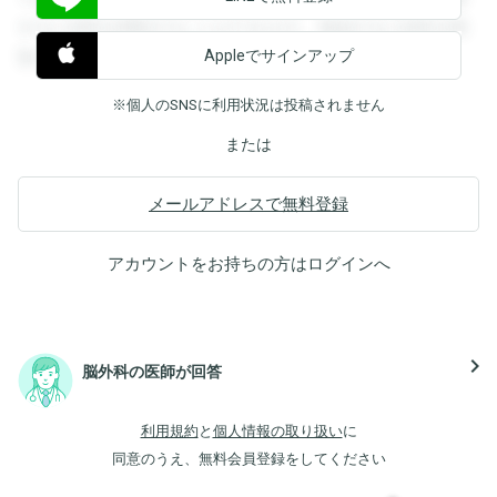
すると回答を閲覧することができます。登録すると回答を閲
Appleでサインアップ
覧することができます。
※個人のSNSに利用状況は投稿されません
または
メールアドレスで無料登録
アカウントをお持ちの方は
ログイン
へ
navigate_next
脳外科の医師が回答
利用規約
と
個人情報の取り扱い
に
同意のうえ、無料会員登録をしてください