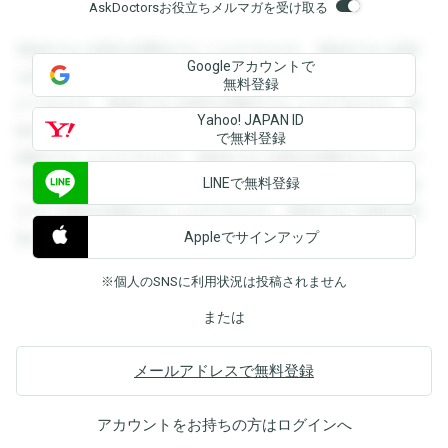
AskDoctorsお役立ちメルマガを受け取る
登録すると回答を閲覧することができます。登録すると回答
Googleアカウントで
を閲覧することができます。登録すると回答を閲覧すること
無料登録
ができます。登録すると回答を閲覧することができます。登
Yahoo! JAPAN ID
録すると回答を閲覧することができます。登録すると回答を
で無料登録
閲覧することができます。登録すると回答を閲覧することが
LINEで無料登録
できます。登録すると回答を閲覧することができます。登録
すると回答を閲覧することができます。登録すると回答を閲
Appleでサインアップ
覧することができます。
※個人のSNSに利用状況は投稿されません
または
メールアドレスで無料登録
アカウントをお持ちの方は
ログイン
へ