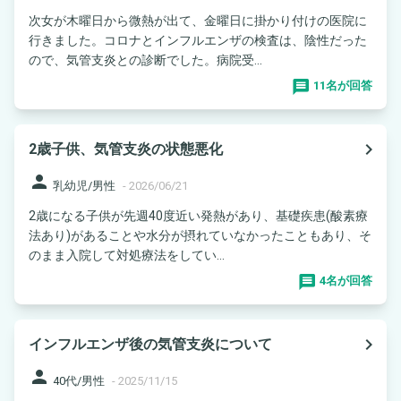
次女が木曜日から微熱が出て、金曜日に掛かり付けの医院に
行きました。コロナとインフルエンザの検査は、陰性だった
ので、気管支炎との診断でした。病院受...
11名が回答
navigate_next
2歳子供、気管支炎の状態悪化
person
乳幼児/男性
-
2026/06/21
2歳になる子供が先週40度近い発熱があり、基礎疾患(酸素療
法あり)があることや水分が摂れていなかったこともあり、そ
のまま入院して対処療法をしてい...
4名が回答
navigate_next
インフルエンザ後の気管支炎について
person
40代/男性
-
2025/11/15