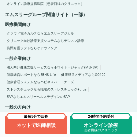
オンライン診療提携医院（患者目線のクリニック）
エムスリーグループ関連サイト（一部）
医療機関向け
クラウド電子カルテならエムスリーデジカル
クリニック向け診療支援システムならデジスマ診療
訪問介護ソフトならケアウィング
一般企業向け
法人向け健康支援サービスならホワイト・ジャック(M3PSP)
健康経営レポートならEBHS Life
健康経営メディアならGO100
健康管理システムならハピネスパートナーズ
ストレスチェックなら職場のストレスチェック+plus
EAPならエムスリーヘルスデザインのEAP
一般の方向け
医療総合サイトQLife（キューライフ）
肥満症総合サイトならひまんラボ
最短5分で回答
24時間予約受付
ネットで医師相談
オンライン診療
Copyright © 2005-2026 M3, Inc. All Rights Reserved.
患者目線のクリニック