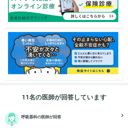
11名の医師が回答しています
navigate_next
呼吸器科の医師が回答