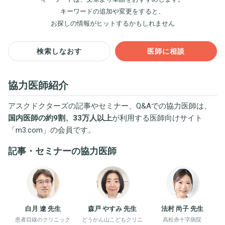
キーワードの追加や変更をすると、
お探しの情報がヒットするかもしれません
検索しなおす
医師に相談
協力医師紹介
アスクドクターズの記事やセミナー、Q&Aでの協力医師は、
国内医師の約9割、33万人以上
が利用する医師向けサイト
「
m3.com
」の会員です。
記事・セミナーの協力医師
白月 遼 先生
森戸 やすみ 先生
法村 尚子 先生
患者目線のクリニック
どうかん山こどもクリニ
高松赤十字病院