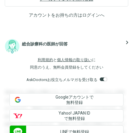
アカウントをお持ちの方は
ログイン
へ
navigate_next
総合診療科の医師が回答
利用規約
と
個人情報の取り扱い
に
同意のうえ、無料会員登録をしてください
AskDoctorsお役立ちメルマガを受け取る
登録すると回答を閲覧することができます。登録すると回答
Googleアカウントで
を閲覧することができます。登録すると回答を閲覧すること
無料登録
ができます。登録すると回答を閲覧することができます。登
Yahoo! JAPAN ID
録すると回答を閲覧することができます。登録すると回答を
で無料登録
閲覧することができます。登録すると回答を閲覧することが
LINEで無料登録
できます。登録すると回答を閲覧することができます。登録