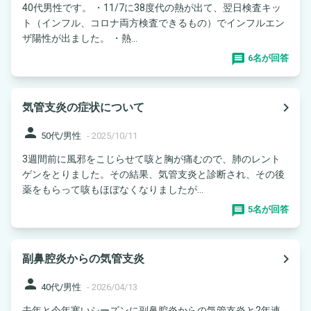
40代男性です。 ・11/7に38度代の熱が出て、翌日検査キッ
ト（インフル、コロナ両方検査できるもの）でインフルエン
ザ陽性が出ました。 ・熱...
6名が回答
navigate_next
気管支炎の症状について
person
50代/男性
-
2025/10/11
3週間前に風邪をこじらせて咳と胸が痛むので、肺のレント
ゲンをとりました。その結果、気管支炎と診断され、その後
薬をもらって咳もほぼなくなりましたが...
5名が回答
navigate_next
副鼻腔炎からの気管支炎
person
40代/男性
-
2026/04/13
去年と今年寒いシーズンに副鼻腔炎からの気管支炎と2年連