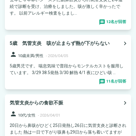
続で診断を受け、治療をしました。咳が激しく辛かったで
す。 以前アレルギー検査をしまし...
12名が回答
navigate_next
5歳 気管支炎 咳が止まらず熱が下がらない
person
10歳未満/男性
-
2026/04/05
5歳男児です。 喘息気味で普段からモンテルカストを服用し
ています。 3/29 38.5発熱 3/30 解熱 4/1 夜にひどい咳 ...
11名が回答
navigate_next
気管支炎からの食欲不振
person
10代/女性
-
2026/04/01
20日から鼻咳がひどく25日発熱し26日に気管支炎と診断され
ました 熱は一日で下がり咳鼻も29日から落ち着いてますが