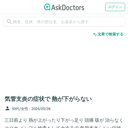
ログイン
search
edit_note
文章で検索する
気管支炎の症状で 熱が下がらない
person
50代/女性 -
2026/05/28
三日前より 熱が上がったり下がっ足り 頭痛 咳が 治らなく