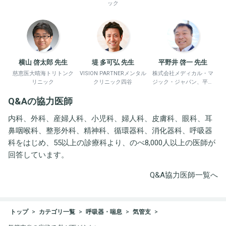
ック
横山 啓太郎 先生
堤 多可弘 先生
平野井 啓一 先生
慈恵医大晴海トリトンク
VISION PARTNERメンタル
株式会社メディカル・マ
リニック
クリニック四谷
ジック・ジャパン、平野
井労働衛生コンサルタン
Q&Aの協力医師
ト事務所
内科、外科、産婦人科、小児科、婦人科、皮膚科、眼科、耳
鼻咽喉科、整形外科、精神科、循環器科、消化器科、呼吸器
科をはじめ、55以上の診療科より、のべ8,000人以上の医師が
回答しています。
Q&A協力医師一覧へ
トップ
カテゴリ一覧
呼吸器・喘息
気管支