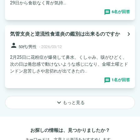
29日から食欲なく胃が気持...
6名が回答
navigate_next
気管支炎と逆流性食道炎の鑑別は出来るのですか
person
50代/男性
-
2026/03/12
2月25日に花粉症が爆発して鼻水、くしゃみ、咳がひどく、
次の日は倦怠感で動けないような感じになり、金曜土曜とド
ンドン息苦しさや息切れが出てきたの...
1名が回答
keyboard_arrow_down
もっと見る
お探しの情報は、見つかりましたか？
キーワードは、文章より単語をおすすめします。