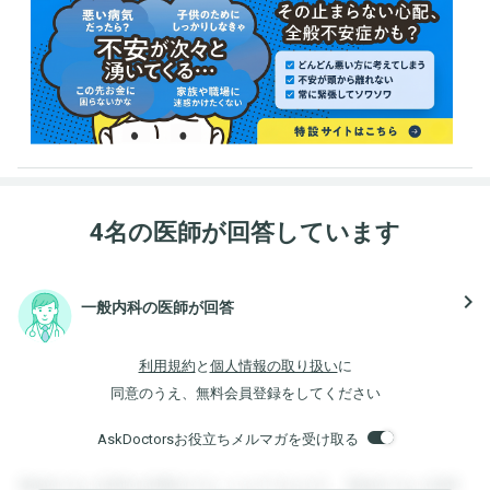
4名の医師が回答しています
navigate_next
一般内科の医師が回答
利用規約
と
個人情報の取り扱い
に
同意のうえ、無料会員登録をしてください
AskDoctorsお役立ちメルマガを受け取る
登録すると回答を閲覧することができます。登録すると回答