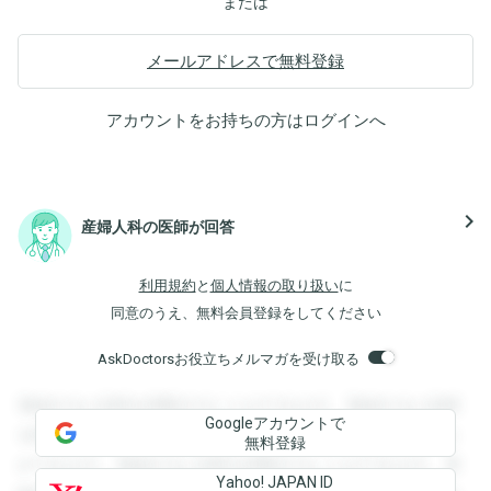
または
メールアドレスで無料登録
アカウントをお持ちの方は
ログイン
へ
navigate_next
産婦人科の医師が回答
利用規約
と
個人情報の取り扱い
に
同意のうえ、無料会員登録をしてください
AskDoctorsお役立ちメルマガを受け取る
登録すると回答を閲覧することができます。登録すると回答
Googleアカウントで
を閲覧することができます。登録すると回答を閲覧すること
無料登録
ができます。登録すると回答を閲覧することができます。登
Yahoo! JAPAN ID