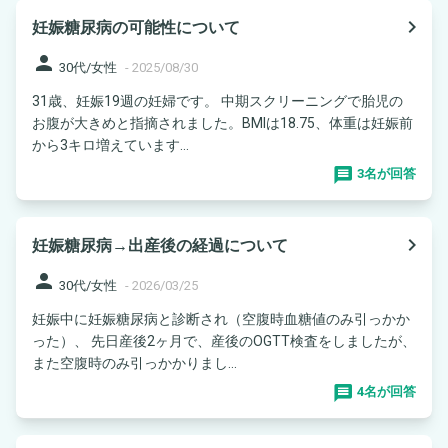
navigate_next
妊娠糖尿病の可能性について
person
30代/女性
-
2025/08/30
31歳、妊娠19週の妊婦です。 中期スクリーニングで胎児の
お腹が大きめと指摘されました。BMIは18.75、体重は妊娠前
から3キロ増えています...
3名が回答
navigate_next
妊娠糖尿病→出産後の経過について
person
30代/女性
-
2026/03/25
妊娠中に妊娠糖尿病と診断され（空腹時血糖値のみ引っかか
った）、 先日産後2ヶ月で、産後のOGTT検査をしましたが、
また空腹時のみ引っかかりまし...
4名が回答