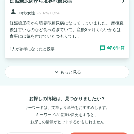
navigate_next
妊娠糖尿病から境界型糖尿病
person
30代/女性
-
2025/11/24
妊娠糖尿病から境界型糖尿病になってしまいました。 産後直
後は甘いものなど食べ過ぎていて、産後3ヶ月くらいからは
食事には気を付けていたつもりでし...
4名が回答
1人が参考になったと投票
keyboard_arrow_down
もっと見る
お探しの情報は、見つかりましたか？
キーワードは、文章より単語をおすすめします。
キーワードの追加や変更をすると、
お探しの情報がヒットするかもしれません