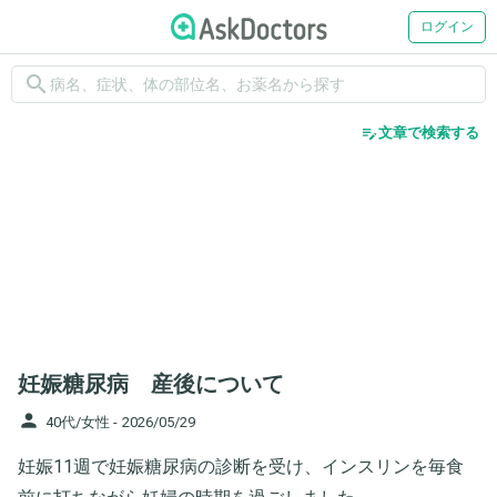
ログイン
search
edit_note
文章で検索する
妊娠糖尿病 産後について
person
40代/女性 -
2026/05/29
妊娠11週で妊娠糖尿病の診断を受け、インスリンを毎食