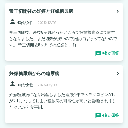
navigate_next
帝王切開後の妊娠と妊娠糖尿病
person
40代/女性
-
2025/12/03
帝王切開後、産後8ヶ月経ったところで妊娠検査薬にて陽性
となりました。まだ週数が浅いので病院には行ってないので
す。 帝王切開後8ヶ月での妊娠と、前...
3名が回答
navigate_next
妊娠糖尿病からの糖尿病
person
30代/女性
-
2026/02/09
妊娠糖尿病になり出産しました 産後1年でヘモグロビンA1c
が7.1に なってしまい糖尿病の可能性が高いと 診断されまし
た それから食事制...
4名が回答