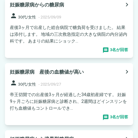
navigate_next
妊娠糖尿病からの糖尿病
person
30代/女性
-
2025/09/09
産後3ヶ月で出産した総合病院で糖負荷を受けました。 結果
は添付します。 地域の三次救急指定の大きな病院の内分泌内
科です。 あまりの結果にショック...
3名が回答
navigate_next
妊娠糖尿病 産後の血糖値が高い
person
30代/女性
-
2025/09/27
帝王切開での出産後3ヶ月が経過した34歳初産婦です。 妊娠
9ヶ月ごろに妊娠糖尿病と診断され、2週間ほどインスリンを
打ち血糖値もコントロールでき...
3名が回答