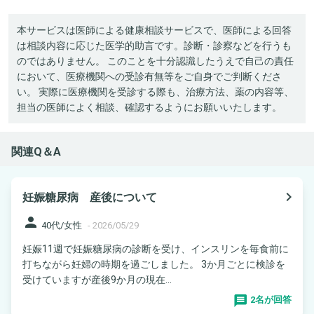
本サービスは医師による健康相談サービスで、医師による回答
は相談内容に応じた医学的助言です。診断・診察などを行うも
のではありません。 このことを十分認識したうえで自己の責任
において、医療機関への受診有無等をご自身でご判断くださ
い。 実際に医療機関を受診する際も、治療方法、薬の内容等、
担当の医師によく相談、確認するようにお願いいたします。
関連Q＆A
navigate_next
妊娠糖尿病 産後について
person
40代/女性
-
2026/05/29
妊娠11週で妊娠糖尿病の診断を受け、インスリンを毎食前に
打ちながら妊婦の時期を過ごしました。 3か月ごとに検診を
受けていますが産後9か月の現在...
2名が回答