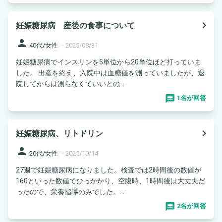
navigate_next
妊娠糖尿病 産後の食事について
person
40代/女性
-
2025/08/31
妊娠糖尿病でインスリンを5単位から20単位ほど打っていま
した。 出産を終え、入院中は血糖値を測っていましたが、退
院してからは測らなくていいとの...
1名が回答
navigate_next
妊娠糖尿病、リトドリン
person
20代/女性
-
2025/10/14
27週で妊娠糖尿病になりました。検査では2時間後の数値が
160といった数値でひっかかり、空腹時、1時間後は大丈夫だ
ったので、栄養指導のみでした。...
2名が回答