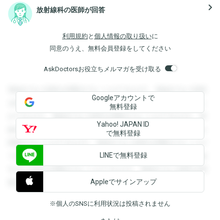
navigate_next
放射線科の医師が回答
利用規約
と
個人情報の取り扱い
に
同意のうえ、無料会員登録をしてください
AskDoctorsお役立ちメルマガを受け取る
登録すると回答を閲覧することができます。登録すると回答
Googleアカウントで
を閲覧することができます。登録すると回答を閲覧すること
無料登録
ができます。登録すると回答を閲覧することができます。登
Yahoo! JAPAN ID
録すると回答を閲覧することができます。登録すると回答を
で無料登録
閲覧することができます。登録すると回答を閲覧することが
LINEで無料登録
できます。登録すると回答を閲覧することができます。登録
すると回答を閲覧することができます。登録すると回答を閲
Appleでサインアップ
覧することができます。
※個人のSNSに利用状況は投稿されません