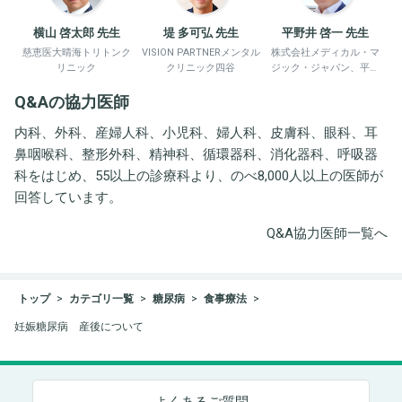
横山 啓太郎 先生
堤 多可弘 先生
平野井 啓一 先生
慈恵医大晴海トリトンク
VISION PARTNERメンタル
株式会社メディカル・マ
リニック
クリニック四谷
ジック・ジャパン、平野
井労働衛生コンサルタン
Q&Aの協力医師
ト事務所
内科、外科、産婦人科、小児科、婦人科、皮膚科、眼科、耳
鼻咽喉科、整形外科、精神科、循環器科、消化器科、呼吸器
科をはじめ、55以上の診療科より、のべ8,000人以上の医師が
回答しています。
Q&A協力医師一覧へ
トップ
カテゴリ一覧
糖尿病
食事療法
妊娠糖尿病 産後について