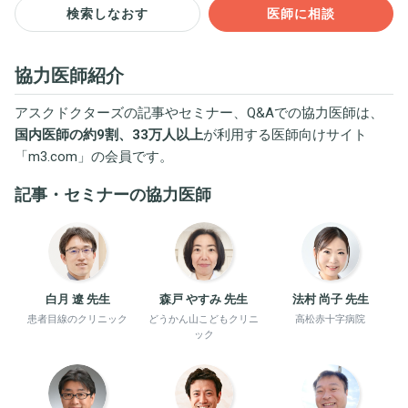
検索しなおす
医師に相談
協力医師紹介
アスクドクターズの記事やセミナー、Q&Aでの協力医師は、
国内医師の約9割、33万人以上
が利用する医師向けサイト
「
m3.com
」の会員です。
記事・セミナーの協力医師
白月 遼 先生
森戸 やすみ 先生
法村 尚子 先生
患者目線のクリニック
どうかん山こどもクリニ
高松赤十字病院
ック