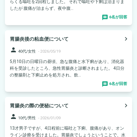
らくる嘔吐を2回程しました。 それで嘔吐や下痢は治まりま
したが 腹痛が治まらず、夜中腹...
6名が回答
navigate_next
胃腸炎後の粘血便について
person
40代/女性
-
2026/05/19
5月10日の日曜日の昼頃、急な腹痛と水下痢があり、消化器
科を受診したところ、急性胃腸炎と診断されました。 4日分
の整腸剤と下痢止めを処方され、飲...
6名が回答
navigate_next
胃腸炎の際の便秘について
person
10代/男性
-
2026/01/09
13才男子ですが、4日程前に嘔吐と下痢、腹痛があり、オン
ライン診療を受けました。胃腸炎でしょうということで、水