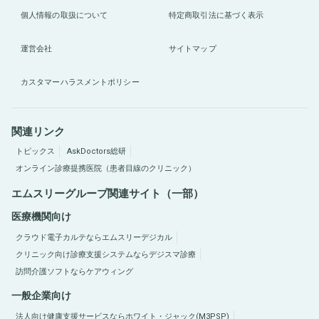
個人情報の取扱について
特定商取引法に基づく表示
運営会社
サイトマップ
カスタマーハラスメントポリシー
関連リンク
トピックス
AskDoctors総研
オンライン診療提携医院（患者目線のクリニック）
エムスリーグループ関連サイト（一部）
医療機関向け
クラウド電子カルテならエムスリーデジカル
クリニック向け診療支援システムならデジスマ診療
訪問介護ソフトならケアウィング
一般企業向け
法人向け健康支援サービスならホワイト・ジャック(M3PSP)