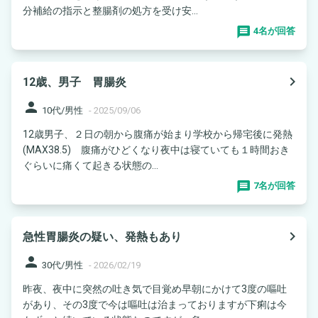
分補給の指示と整腸剤の処方を受け安...
4名が回答
navigate_next
12歳、男子 胃腸炎
person
10代/男性
-
2025/09/06
12歳男子、２日の朝から腹痛が始まり学校から帰宅後に発熱
(MAX38.5) 腹痛がひどくなり夜中は寝ていても１時間おき
ぐらいに痛くて起きる状態の...
7名が回答
navigate_next
急性胃腸炎の疑い、発熱もあり
person
30代/男性
-
2026/02/19
昨夜、夜中に突然の吐き気で目覚め早朝にかけて3度の嘔吐
があり、その3度で今は嘔吐は治まっておりますが下痢は今