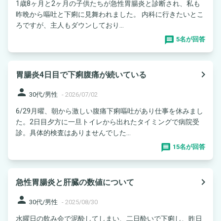
1歳8ヶ月と2ヶ月の子供たちが急性胃腸炎と診断され、私も
昨晩から嘔吐と下痢に見舞われました。 内科に行きたいとこ
ろですが、主人もダウンしており...
5名が回答
navigate_next
胃腸炎4日目で下痢腹痛が続いている
person
30代/男性
-
2026/07/02
6/29月曜、朝から激しい腹痛下痢嘔吐があり仕事を休みまし
た。2日目夕方に一旦トイレから出れたタイミングで病院受
診。具体的検査はありませんでした...
15名が回答
navigate_next
急性胃腸炎と肝臓の数値について
person
30代/男性
-
2025/08/30
水曜日の飲み会で泥酔してしまい、二日酔いで下痢し、昨日