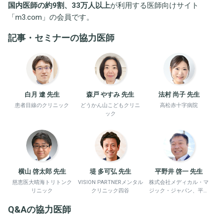
国内医師の約9割、33万人以上
が利用する医師向けサイト
「
m3.com
」の会員です。
記事・セミナーの協力医師
白月 遼 先生
森戸 やすみ 先生
法村 尚子 先生
患者目線のクリニック
どうかん山こどもクリニ
高松赤十字病院
ック
横山 啓太郎 先生
堤 多可弘 先生
平野井 啓一 先生
慈恵医大晴海トリトンク
VISION PARTNERメンタル
株式会社メディカル・マ
リニック
クリニック四谷
ジック・ジャパン、平野
井労働衛生コンサルタン
Q&Aの協力医師
ト事務所