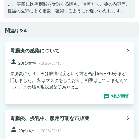
い。 実際に医療機関を受診する際も、治療方法、薬の内容等、
担当の医師によく相談、確認するようにお願いいたします。
関連Q＆A
navigate_next
胃腸炎の感染について
person
20代/女性
-
2026/03/13
胃腸炎になり、今は腹痛程度という方と合計5分〜10分ほど
話しました。 私はマスクをしており、相手はしていませんで
した。この場合飛沫感染等ありま...
9名が回答
navigate_next
胃腸炎、授乳中、服用可能な市販薬
person
20代/女性
-
2026/02/13