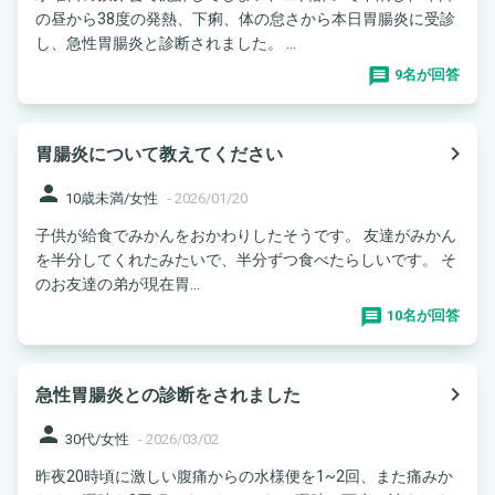
の昼から38度の発熱、下痢、体の怠さから本日胃腸炎に受診
し、急性胃腸炎と診断されました。 ...
9名が回答
navigate_next
胃腸炎について教えてください
person
10歳未満/女性
-
2026/01/20
子供が給食でみかんをおかわりしたそうです。 友達がみかん
を半分してくれたみたいで、半分ずつ食べたらしいです。 そ
のお友達の弟が現在胃...
10名が回答
navigate_next
急性胃腸炎との診断をされました
person
30代/女性
-
2026/03/02
昨夜20時頃に激しい腹痛からの水様便を1~2回、また痛みか