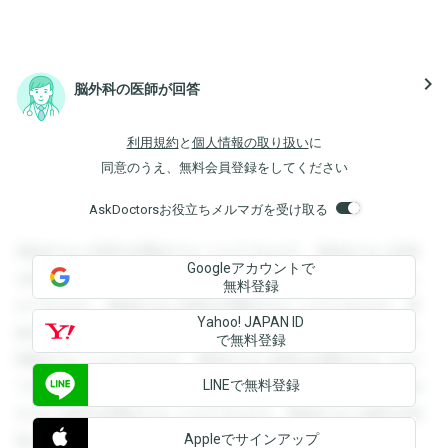
navigate_next
脳外科の医師が回答
利用規約
と
個人情報の取り扱い
に
同意のうえ、無料会員登録をしてください
AskDoctorsお役立ちメルマガを受け取る
登録すると回答を閲覧することができます。登録すると回答
Googleアカウントで
を閲覧することができます。登録すると回答を閲覧すること
無料登録
ができます。登録すると回答を閲覧することができます。登
Yahoo! JAPAN ID
録すると回答を閲覧することができます。登録すると回答を
で無料登録
閲覧することができます。登録すると回答を閲覧することが
LINEで無料登録
できます。登録すると回答を閲覧することができます。登録
すると回答を閲覧することができます。登録すると回答を閲
Appleでサインアップ
覧することができます。