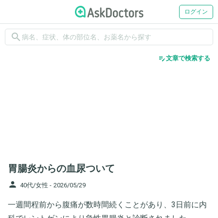
ログイン
search
edit_note
文章で検索する
胃腸炎からの血尿ついて
person
40代/女性 -
2026/05/29
一週間程前から腹痛が数時間続くことがあり、3日前に内