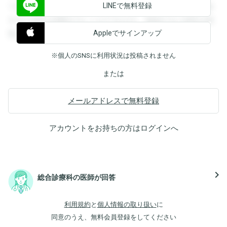
LINEで無料登録
できます。登録すると回答を閲覧することができます。登録
すると回答を閲覧することができます。登録すると回答を閲
Appleでサインアップ
覧することができます。
※個人のSNSに利用状況は投稿されません
または
メールアドレスで無料登録
アカウントをお持ちの方は
ログイン
へ
navigate_next
総合診療科の医師が回答
利用規約
と
個人情報の取り扱い
に
同意のうえ、無料会員登録をしてください