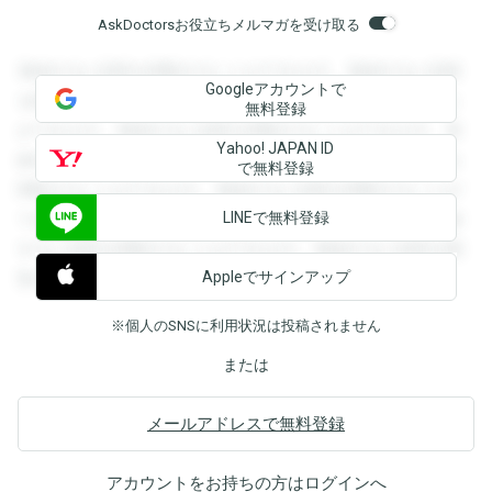
AskDoctorsお役立ちメルマガを受け取る
登録すると回答を閲覧することができます。登録すると回答
Googleアカウントで
を閲覧することができます。登録すると回答を閲覧すること
無料登録
ができます。登録すると回答を閲覧することができます。登
Yahoo! JAPAN ID
録すると回答を閲覧することができます。登録すると回答を
で無料登録
閲覧することができます。登録すると回答を閲覧することが
LINEで無料登録
できます。登録すると回答を閲覧することができます。登録
すると回答を閲覧することができます。登録すると回答を閲
Appleでサインアップ
覧することができます。
※個人のSNSに利用状況は投稿されません
または
メールアドレスで無料登録
アカウントをお持ちの方は
ログイン
へ