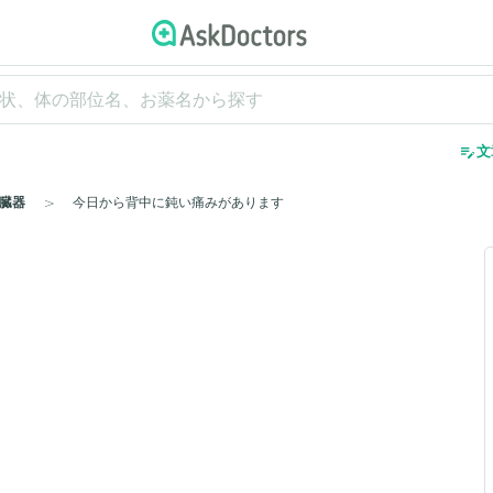
edit_note
文
臓器
今日から背中に鈍い痛みがあります