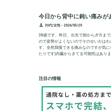
今日から背中に鈍い痛みが
person
30代/女性 -
2026/05/29
38歳です。昨日、出先で朝から夕方ま
ので姿勢がよくないのでそのせいかはわ
す。全然我慢できる痛みなのですが気に
たりです)内臓からきてる可能性はあり
注目の情報