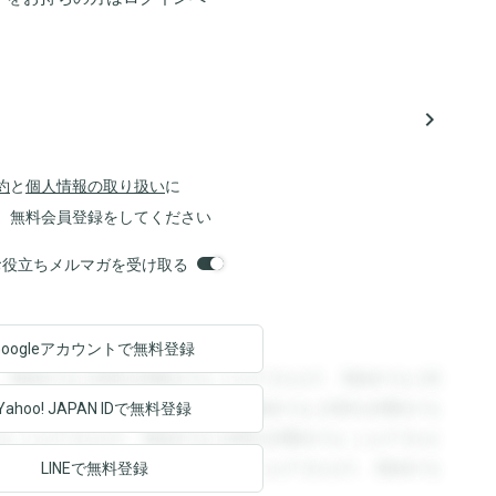
navigate_next
約
と
個人情報の取り扱い
に
、無料会員登録をしてください
orsお役立ちメルマガを受け取る
Googleアカウントで
無料登録
。登録すると回答を閲覧することができます。登録すると回
回答を閲覧することができます。登録すると回答を閲覧する
Yahoo! JAPAN ID
で無料登録
ることができます。登録すると回答を閲覧することができま
ます。登録すると回答を閲覧することができます。登録する
LINEで無料登録