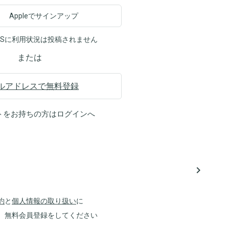
Appleでサインアップ
NSに利用状況は投稿されません
または
ルアドレスで無料登録
トをお持ちの方は
ログイン
へ
navigate_next
約
と
個人情報の取り扱い
に
、無料会員登録をしてください