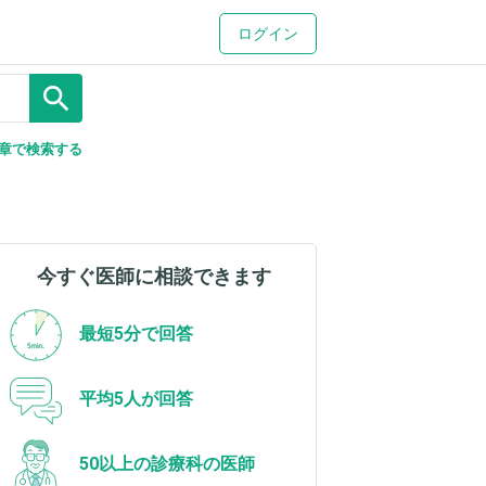
ログイン
search
章で検索する
今すぐ医師に相談できます
最短5分で回答
平均5人が回答
50以上の診療科の医師