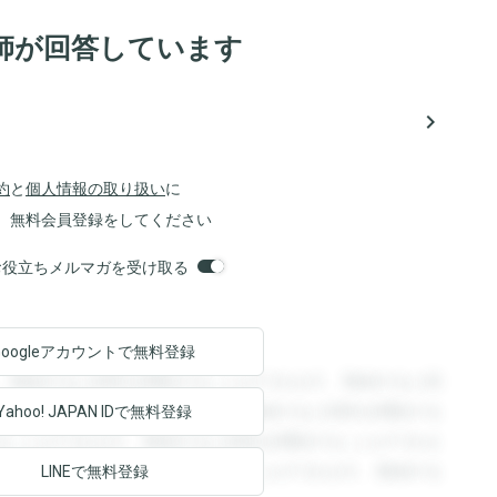
師が回答しています
navigate_next
約
と
個人情報の取り扱い
に
、無料会員登録をしてください
orsお役立ちメルマガを受け取る
Googleアカウントで
無料登録
。登録すると回答を閲覧することができます。登録すると回
回答を閲覧することができます。登録すると回答を閲覧する
Yahoo! JAPAN ID
で無料登録
ることができます。登録すると回答を閲覧することができま
ます。登録すると回答を閲覧することができます。登録する
LINEで無料登録