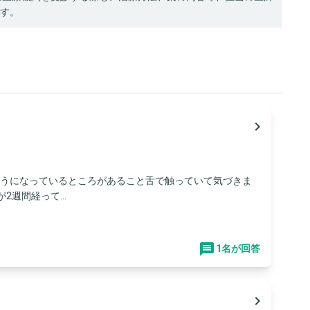
す。
navigate_next
ようになっているところがあること舌で触っていて気づきま
週間経って...
1名が回答
navigate_next