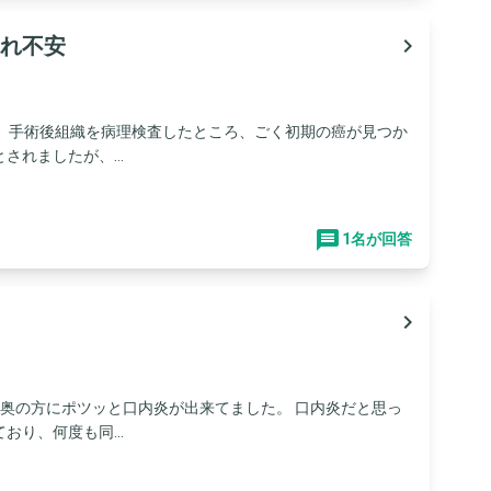
れ不安
navigate_next
た。手術後組織を病理検査したところ、ごく初期の癌が見つか
れましたが、...
1名が回答
navigate_next
奥の方にポツッと口内炎が出来てました。 口内炎だと思っ
り、何度も同...