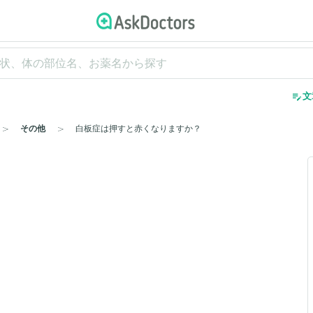
edit_note
文
その他
白板症は押すと赤くなりますか？