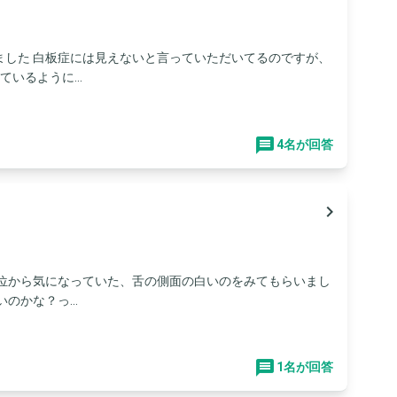
ました 白板症には見えないと言っていただいてるのですが、
いるように...
4名が回答
navigate_next
前位から気になっていた、舌の側面の白いのをみてもらいまし
のかな？っ...
1名が回答