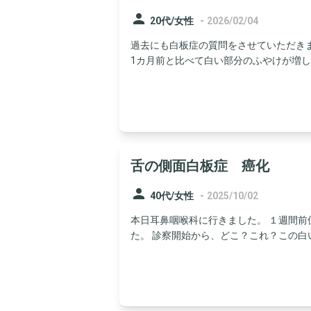
person
-
20代/女性
2026/02/04
過去にも白板症の質問をさせていただき
1カ月前と比べて白い部分のふやけが増して
舌の側面白板症 癌化
person
-
40代/女性
2025/10/02
本日耳鼻咽喉科に行きました。 １週間
た。 診察開始から、どこ？これ？この白い