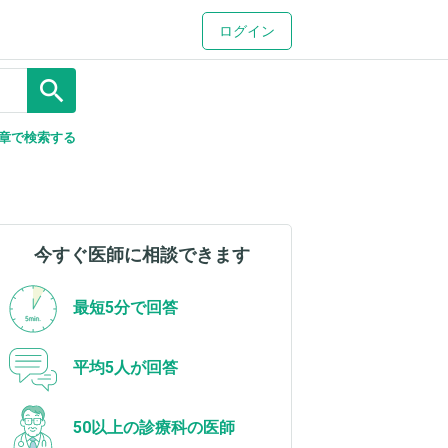
ログイン
search
章で検索する
今すぐ医師に相談できます
最短5分で回答
平均5人が回答
50以上の診療科の医師