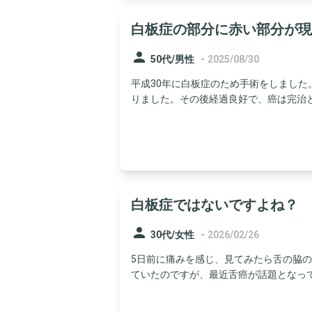
白板症の部分に赤い部分が現
person
-
50代/男性
2025/08/30
平成30年に白板症のため手術をしまし
りました。その後経過良好で、癌は完治とさ
白板症ではないですよね？
person
-
30代/女性
2026/02/26
5日前に痛みを感じ、見てみたら舌の脇の
ていたのですが、最近舌癌が話題となってお