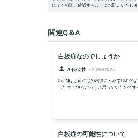
によく相談、確認するようにお願いいたしま
関連Q＆A
白板症なのでしょうか
person
-
20代/女性
2026/01/24
2週間ほど前に頬の内側にみみず腫れの
した すぐ治るだろうと思っていたのですが2
白板症の可能性について