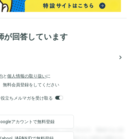
師が回答しています
navigate_next
約
と
個人情報の取り扱い
に
、無料会員登録をしてください
orsお役立ちメルマガを受け取る
Googleアカウントで
無料登録
。登録すると回答を閲覧することができます。登録すると回
回答を閲覧することができます。登録すると回答を閲覧する
Yahoo! JAPAN ID
で無料登録