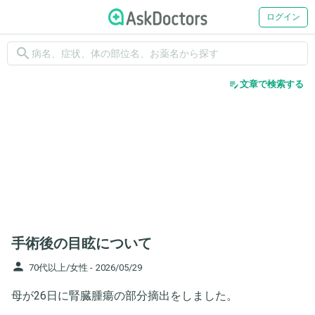
ログイン
search
edit_note
文章で検索する
手術後の目眩について
person
70代以上/女性 -
2026/05/29
母が26日に腎臓腫瘍の部分摘出をしました。