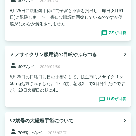
50代/女性
-
2025/09/01
8月26日に腹腔鏡手術にて子宮と卵管を摘出し、昨日(8月31
日)に退院しました。 傷口は順調に回復しているのですが便
秘がなかなか解消されません...
7名が回答
navigate_next
ミノサイクリン服用後の目眩やふらつき
person
50代/女性
-
2026/04/30
5月26日の日曜日に目の手術をして、抗生剤ミノサイクリン
50mg処方されました。 1回2錠、朝晩2回で3日分出たのです
が、28日火曜日の朝に4...
11名が回答
navigate_next
92歳母の大腸癌手術について
person
70代以上/女性
-
2026/02/01