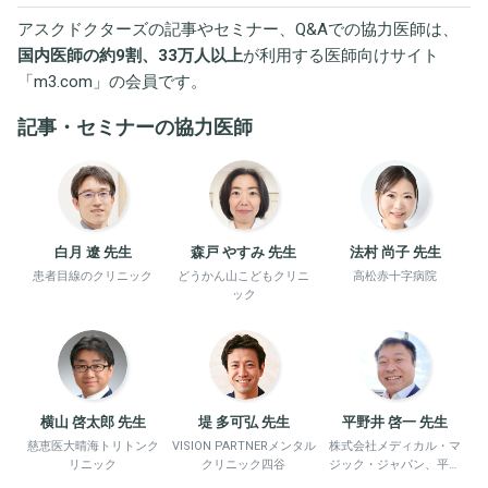
アスクドクターズの記事やセミナー、Q&Aでの協力医師は、
国内医師の約9割、33万人以上
が利用する医師向けサイト
「
m3.com
」の会員です。
記事・セミナーの協力医師
白月 遼 先生
森戸 やすみ 先生
法村 尚子 先生
患者目線のクリニック
どうかん山こどもクリニ
高松赤十字病院
ック
横山 啓太郎 先生
堤 多可弘 先生
平野井 啓一 先生
慈恵医大晴海トリトンク
VISION PARTNERメンタル
株式会社メディカル・マ
リニック
クリニック四谷
ジック・ジャパン、平野
井労働衛生コンサルタン