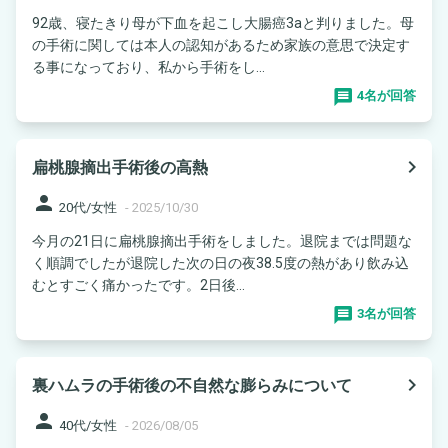
92歳、寝たきり母が下血を起こし大腸癌3aと判りました。母
の手術に関しては本人の認知があるため家族の意思で決定す
る事になっており、私から手術をし...
4名が回答
navigate_next
扁桃腺摘出手術後の高熱
person
20代/女性
-
2025/10/30
今月の21日に扁桃腺摘出手術をしました。退院までは問題な
く順調でしたが退院した次の日の夜38.5度の熱があり飲み込
むとすごく痛かったです。2日後...
3名が回答
navigate_next
裏ハムラの手術後の不自然な膨らみについて
person
40代/女性
-
2026/08/05