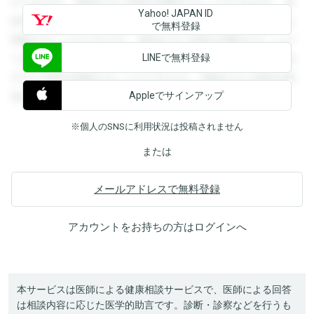
ができます。登録すると回答を閲覧することができます。登
Yahoo! JAPAN ID
録すると回答を閲覧することができます。登録すると回答を
で無料登録
閲覧することができます。登録すると回答を閲覧することが
LINEで無料登録
できます。登録すると回答を閲覧することができます。登録
すると回答を閲覧することができます。登録すると回答を閲
Appleでサインアップ
覧することができます。
※個人のSNSに利用状況は投稿されません
または
メールアドレスで無料登録
アカウントをお持ちの方は
ログイン
へ
本サービスは医師による健康相談サービスで、医師による回答
は相談内容に応じた医学的助言です。診断・診察などを行うも