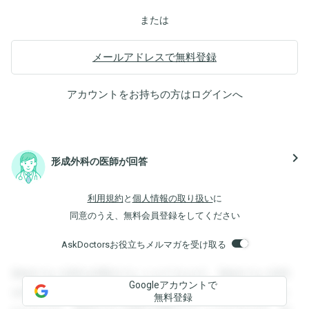
または
メールアドレスで無料登録
アカウントをお持ちの方は
ログイン
へ
navigate_next
形成外科の医師が回答
利用規約
と
個人情報の取り扱い
に
同意のうえ、無料会員登録をしてください
AskDoctorsお役立ちメルマガを受け取る
登録すると回答を閲覧することができます。登録すると回答
Googleアカウントで
を閲覧することができます。登録すると回答を閲覧すること
無料登録