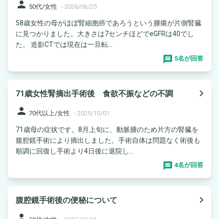
person
50代/女性
-
2026/06/25
58歳女性の母がほぼ腎細胞癌であろうという腫瘍が片側腎臓
に見つかりました。大きさは7センチほどでeGFRは40でし
た。 造影CTでは現在は一旦転...
5名が回答
navigate_next
71歳女性腎摘出手術後 食欲不振などの不調
person
70代以上/女性
-
2025/10/01
71歳母の症状です。8月上旬に、動脈腫のため片方の腎臓を
腹腔鏡手術により摘出しました。手術自体は問題なく術後も
順調に回復し手術より4日後に退院し...
4名が回答
navigate_next
腹腔鏡手術後の便秘について
person