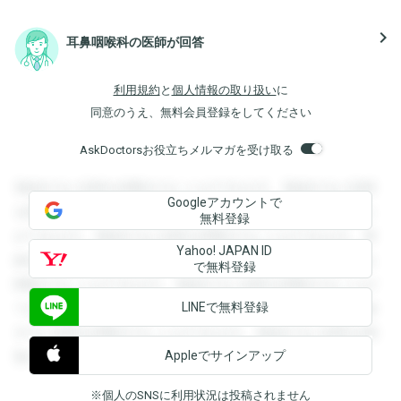
navigate_next
耳鼻咽喉科の医師が回答
利用規約
と
個人情報の取り扱い
に
同意のうえ、無料会員登録をしてください
AskDoctorsお役立ちメルマガを受け取る
登録すると回答を閲覧することができます。登録すると回答
Googleアカウントで
を閲覧することができます。登録すると回答を閲覧すること
無料登録
ができます。登録すると回答を閲覧することができます。登
Yahoo! JAPAN ID
録すると回答を閲覧することができます。登録すると回答を
で無料登録
閲覧することができます。登録すると回答を閲覧することが
LINEで無料登録
できます。登録すると回答を閲覧することができます。登録
すると回答を閲覧することができます。登録すると回答を閲
Appleでサインアップ
覧することができます。
※個人のSNSに利用状況は投稿されません