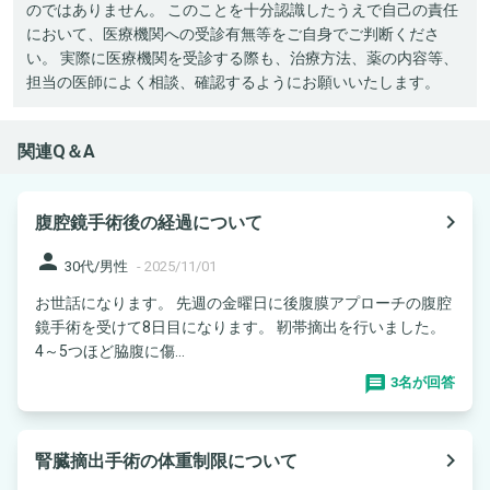
のではありません。 このことを十分認識したうえで自己の責任
において、医療機関への受診有無等をご自身でご判断くださ
い。 実際に医療機関を受診する際も、治療方法、薬の内容等、
担当の医師によく相談、確認するようにお願いいたします。
関連Q＆A
navigate_next
腹腔鏡手術後の経過について
person
30代/男性
-
2025/11/01
お世話になります。 先週の金曜日に後腹膜アプローチの腹腔
鏡手術を受けて8日目になります。 靭帯摘出を行いました。
4～5つほど脇腹に傷...
3名が回答
navigate_next
腎臓摘出手術の体重制限について