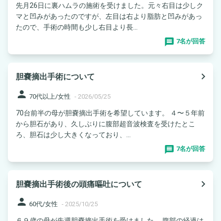
先月26日に裏ハムラの施術を受けました。元々右目は少しク
マと凹みがあったのですが、左目は右より脂肪と凹みがあっ
たので、手術の時間も少し右目より長...
7名が回答
navigate_next
胆嚢摘出手術について
person
70代以上/女性
-
2026/05/25
70台前半の母が胆嚢摘出手術を希望しています。 ４〜５年前
から胆石があり、久しぶりに腹部超音波検査を受けたとこ
ろ、胆石は少し大きくなっており、...
7名が回答
navigate_next
胆嚢摘出手術後の頭痛嘔吐について
person
60代/女性
-
2025/10/25
６９歳の母が先週胆嚢摘出手術を受けました。 腹部の経過は